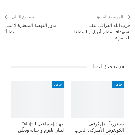
Pinterest
WhatsApp
ReddIt
البريد الإلكتروني
الموضوع السابق
الموضوع التالي
حزب الله العراقي ينفي
بذور النهضة المبعثرة لا تبني
استهداف مطار أربيل والمنطقة
وطناً!
الخضراء
قد يعجبك ايضا
خاص
خاص
دستورياً.. هل يُوقف
جهاد إسماعيل لـ”إنباء”:
الكونغرس الأميركي الحرب
لبنان يلتزم واجباته ويعلّق