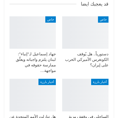
قد يعجبك ايضا
خاص
خاص
دستورياً.. هل يُوقف
جهاد إسماعيل لـ”إنباء”:
الكونغرس الأميركي الحرب
لبنان يلتزم واجباته ويعلّق
على إيران؟
ممارسة حقوقه في
مواجهة…
أخبار بارزة
أخبار بارزة
الساحلي في وقفة رمزية
هل تنازلت الأمم المتحدة عن