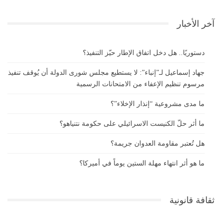
آخر الأخبار
دستوريًا.. هل دخل اتفاق الإطار حيّز التنفيذ؟
جهاد إسماعيل لـ”إنباء”: لا يستطيع مجلس شورى الدولة أن يُوقف تنفيذ
مرسوم تنظيم الإعفاء من الامتحانات الرسمية
ما مدى مشروعية “إنذار الإخلاء”؟
ما أثر حلّ الكنيست الاسرائيلي على حكومة نتنياهو؟
هل تُعتبر مقاومة العدوان جريمة؟
ما هو أثر انتهاء مهلة الستين يوماً في أميركا؟
ثقافة قانونية