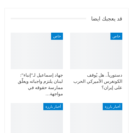
قد يعجبك ايضا
خاص
خاص
دستورياً.. هل يُوقف
جهاد إسماعيل لـ”إنباء”:
الكونغرس الأميركي الحرب
لبنان يلتزم واجباته ويعلّق
على إيران؟
ممارسة حقوقه في
مواجهة…
أخبار بارزة
أخبار بارزة