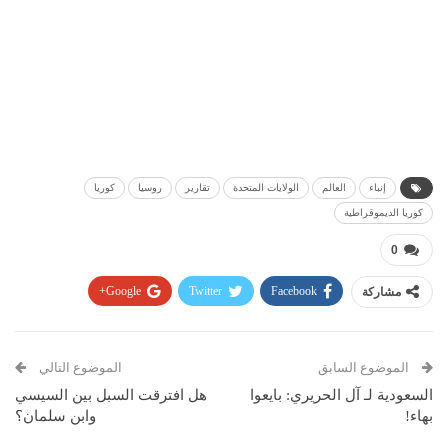
إنباء
العالم
الولايات المتحدة
تقارير
روسيا
كوريا
كوريا الديموقراطية
0
مشاركة
Facebook
Twitter
Google+
Pinterest
WhatsApp
ReddIt
البريد الإلكتروني
الموضوع السابق
الموضوع التالي
السعودية لـ آل الحريري: بايعوا
هل افترقت السبل بين السيسي
بهاء!
وابن سلمان؟