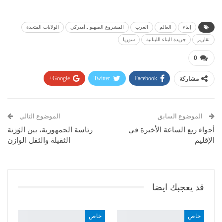
إنباء
العالم
العرب
المشروع الصهيو ـ أميركي
الولايات المتحدة
تقارير
جريدة البناء اللبنانية
سوريا
0
مشاركة
Facebook
Twitter
Google+
Pinterest
WhatsApp
ReddIt
البريد الإلكتروني
الموضوع السابق
الموضوع التالي
أجواء ربع الساعة الأخيرة في
رئاسة الجمهورية، بين الوَزنة
الإقليم
الثقيلة والثقل الوازن
قد يعجبك ايضا
خاص
خاص