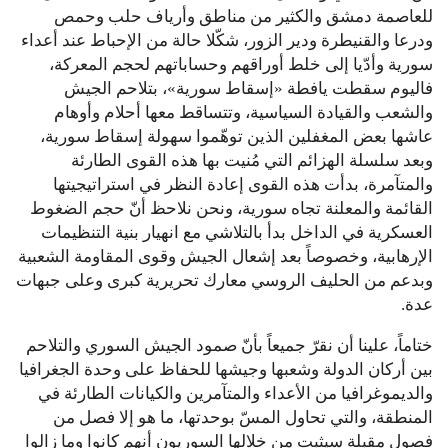
للعاصمة دمشق والكثير من مناطق وأرياف حلب وحمص
ودرعا والقنيطرة ودير الزور، شكّلا حالة من الإحباط عند أعداء
سورية وأدّيا إلى خلط أوراقهم وحساباتهم لحجم المعركة،
فاليوم سقطت يافطة «إسقاط سورية»، بتلاحم الجيش
والشعب والقيادة السياسية، وتتساقط معها أحلام وأوهام
عاشها بعض المغفلين الذين توهّموا سهولة إسقاط سورية،
وبعد سلسلة الهزائم التي مُنيت بها هذه القوى الطارئة
والمتآمرة، بدأت هذه القوى إعادة النظر في استراتيجيتها
القائمة والمعلنة تجاه سورية، ونحن نلاحظ أنّ حجم الضغوط
العسكرية في الداخل بدأ بالتلاشي مع انهيار بنية التنظيمات
الإرهابية، وخصوصاً بعد إشعال الجيش وقوى المقاومة الشعبية
وبدعم من الحليف الروسي معارك تحريرية كبرى وعلى جبهات
عدة.
ختاماً، علينا أن نقرّ جميعاً بأنّ صمود الجيش السوري والتلاحم
بين أركان الدولة وشعبها وجيشها للحفاظ على وحدة الجغرافيا
والديموغرافيا من الأعداء والمتآمرين والكيانات الطارئة في
المنطقة، والتي تحاول المسّ بوحدتها، ما هو إلا فصل من
فصول مقبلة سيثبت من خلالها السوريون أنهم كانوا وما زالوا