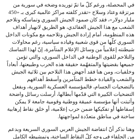
في المحصلة، ورغم كلّ ما تمّ توريده وضخه في سورية من
مرتزقة وعتاد وسلاح «تقدر كلفته مراكز عالمية كبرى بـ «450
مليار دولار»، فقد كان صمود الجيش السوري وتماسكه وتلاحم
الشعب مع هذا الجيش العقائدي، هو الطريق لانهيار أهداف
هذه المنظومة، أمام إرادة الجيش وتلاحمه مع مكونات الداخل
السوري كلّها من قوى شعبية وقياده سياسية، رغم محاولات
شيطنته إعلامياً من وسائل الإعلام المتآمرة، إنّ لهذا التماسك
والتلاحم للقوى الوطنية في الداخل السوري، والتي تؤمن
جميعها بقضيتها والمتفهّمة حقيقة هذه الحرب وطبيعتها، أبعاداً
وخلفيات، ومن هنا فقد أجهض هذا التلاحم بين ثلاثية الجيش
والشعب والقيادة خطط المتآمرين وأسقط أهدافهم
بالتضحيات الجسام، فالمؤسسة العسكرية السورية، وبفعل
التضحيات الكبيرة التي قدّمها أبطالها، أرسلت رسائل واضحة
وأثبتت أنها مؤسسة عميقة ووطنية وقومية جامعة لا يمكن
إسقاطها أو تفكيكها ضمن حرب إعلامية، أو خلق نقاط إرهابية
ساخنة في مناطق متعدّدة لمواجهتها.
وهنا نذكر أنّ انتفاضة الجيش العربي السوري السريعة وبدعم
من الحلفاء في وجه كلّ النقاط الساخنة، وتمشيطه الكامل