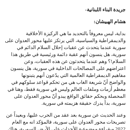
جريدة البناء اللبنانية-
هشام الهبيشان:
بداية، ليس معروفاً بالتحديد ما هي الركيزة الأخلاقية
والديمقراطية والسياسية، التي يرتكز عليها محور العدوان على
سورية عندما يتحدث عن عقبات إحلال السلام الدائم في
سورية، هل ينسون أنهم عقبة دائمة ورئيسية في طريق هذا
السلام!؟ وهم عندما يتحدثون عن هذه العقبات، وعن
اعتراضهم على المصالحات الداخلية في سورية، هل ينسون
مفاهيم الديمقراطية العالمية التي يدّعون أنهم يتبنونها
والواضح أنّ شريعة الغاب هي من تحكم قواعد سلوكهم في
معظم أزمات وملفات العالم وليس في سورية فقط، وهنا في
المحصلة وبحكم حقائق الواقع يبدو أنّ محور العدوان على
سورية، بدأ يدرك حقيقة هزيمته في سورية.
وعند الحديث عن سورية بعد عقد من الحرب عليها، وبعيداً عن
تصريحات محور العدوان على سورية، فالمؤكد انه مع العام
2022 وبقراءة موضوعية للأحداث على الأرض السورية، هناك