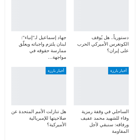
دستورياً.. هل يُوقف
جهاد إسماعيل لـ”إنباء”:
الكونغرس الأميركي الحرب
لبنان يلتزم واجباته ويعلّق
على إيران؟
ممارسة حقوقه في
مواجهة…
أخبار بارزة
أخبار بارزة
الساحلي في وقفة رمزية
هل تنازلت الأمم المتحدة عن
وفاء للشهيد محمد عفيف
صلاحيتها للإمبريالية
ورفاقه: سنبقي لأجل
الأميركية؟
المقاومة