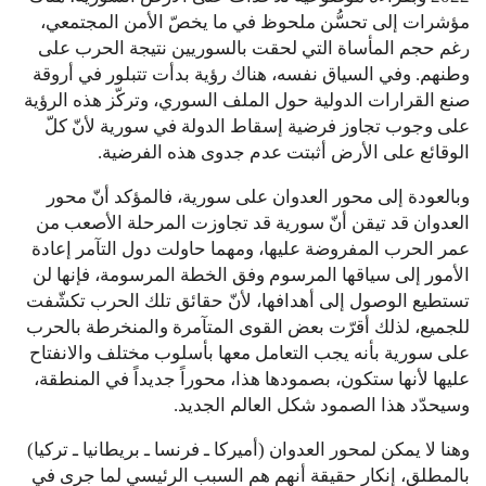
مؤشرات إلى تحسُّن ملحوظ في ما يخصّ الأمن المجتمعي،
رغم حجم المأساة التي لحقت بالسوريين نتيجة الحرب على
وطنهم. وفي السياق نفسه، هناك رؤية بدأت تتبلور في أروقة
صنع القرارات الدولية حول الملف السوري، وتركّز هذه الرؤية
على وجوب تجاوز فرضية إسقاط الدولة في سورية لأنّ كلّ
الوقائع على الأرض أثبتت عدم جدوى هذه الفرضية.
وبالعودة إلى محور العدوان على سورية، فالمؤكد أنّ محور
العدوان قد تيقن أنّ سورية قد تجاوزت المرحلة الأصعب من
عمر الحرب المفروضة عليها، ومهما حاولت دول التآمر إعادة
الأمور إلى سياقها المرسوم وفق الخطة المرسومة، فإنها لن
تستطيع الوصول إلى أهدافها، لأنّ حقائق تلك الحرب تكشّفت
للجميع، لذلك أقرّت بعض القوى المتآمرة والمنخرطة بالحرب
على سورية بأنه يجب التعامل معها بأسلوب مختلف والانفتاح
عليها لأنها ستكون، بصمودها هذا، محوراً جديداً في المنطقة،
وسيحدّد هذا الصمود شكل العالم الجديد.
وهنا لا يمكن لمحور العدوان (أميركا ـ فرنسا ـ بريطانيا ـ تركيا)
بالمطلق، إنكار حقيقة أنهم هم السبب الرئيسي لما جرى في