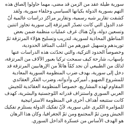
سورية طيلة عقد من الزمن قد مضى، مهما حاولوا إلصاق هذه
التهم بسورية الدولة بكيانها السياسي وحلفاء سورية، ولقد
كشفت تقارير شبه رسمية، وتقارير مراكز دراسات عالمية أنّ
عدد الدول التي كانت تصدّر المرتزقة إلى سورية تجاوز اثنتين
وتسعين دولة، وأنّ هناك غرف عمليات منظمة ضمن بعض
المناطق المحاذية لسورية، لتدريب وتسليح هؤلاء المرتزقة ثمّ
توريدهم وتسهيل عبورهم من أغلب المنافذ الحدودية،
وخصوصاً الحدود التركية، والتي تحدّثت هذه الدراسات عنها
بإسهاب، شارحة كيف سمحت تركيا بعبور الآلاف من المرتزقة،
لذلك من الطبيعي أن نجد كمّاً هائلاً من الإرهابيين المرتزقة قد
دخل إلى سورية، بهدف ضرب المنظومة السورية المعادية
للمشروع الصهيو ـ أميركي وأدواته، وضرب الفكر العقائدي
المقاوم لهذه المشاريع، خصوصاً المنظومة العقائدية للجيش
العربي السوري واستنزاف قدراته اللوجستية والبشرية، كهدف
كانت ستتبعه أهداف أخرى في المنظومة الاستراتيجية
للمؤامرة الكبرى على سورية، لأنّ تفكيك الدولة يستلزم تفكيك
الجيش ومن ثمّ المجتمع ومن ثمّ الجغرافيا، وكان هذا الرهان
هو الهدف الأساس من عسكرة الداخل السوري.