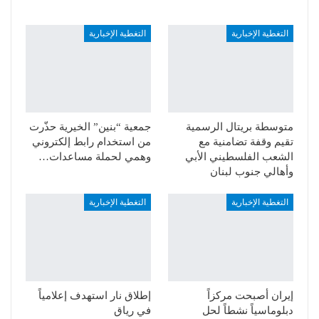
التغطية الإخبارية
التغطية الإخبارية
متوسطة بريتال الرسمية
جمعية “بنين” الخيرية حذّرت
تقيم وقفة تضامنية مع
من استخدام رابط إلكتروني
الشعب الفلسطيني الأبي
وهمي لحملة مساعدات…
وأهالي جنوب لبنان
التغطية الإخبارية
التغطية الإخبارية
إيران أصبحت مركزاً
إطلاق نار استهدف إعلامياً
دبلوماسياً نشطاً لحل
في رياق