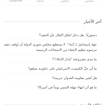
معجبين
متابعين
متابعنا
Subscribe
آخر الأخبار
دستوريًا.. هل دخل اتفاق الإطار حيّز التنفيذ؟
جهاد إسماعيل لـ”إنباء”: لا يستطيع مجلس شورى الدولة أن يُوقف تنفيذ
مرسوم تنظيم الإعفاء من الامتحانات الرسمية
ما مدى مشروعية “إنذار الإخلاء”؟
ما أثر حلّ الكنيست الاسرائيلي على حكومة نتنياهو؟
هل تُعتبر مقاومة العدوان جريمة؟
ما هو أثر انتهاء مهلة الستين يوماً في أميركا؟
ثقافة قانونية