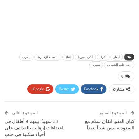
أخبار
أكراد
أكراد سوريا
إنباء
التغطية الإخبارية
العرب
ريف حلب الشمالي
سوريا
0
مشاركة
Facebook
Twitter
Google+
Pinterest
WhatsApp
ReddIt
البريد الإلكتروني
الموضوع السابق
الموضوع التالي
كيان العدو: اتفاق سلام مع
33 شهيدًا بينهم 9 أطفال في
السعودية ليس شيئاً بعيداً
اعتداءات إرهابية بالقذائف على
أحياء سكنية في حلب