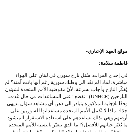
موقع العهد الإخباري-
فاطمة سلامة:
في إحدى المرات، سُئل نازح سوري في لبنان على الهواء
مباشرة: لماذا لم تعُد الى وطنك سورية رغم أنها باتت آمنة؟ لم
يُفكّر النازح وأجاب بسرعة: لأنّ مفوضية الأمم المتحدة لشؤون
النازحين (UNHCR) “تقطع” عني المساعدات في حال عُدت.
وفقًا للإجابة المذكورة يتبادر الى ذهن أي مشاهد سؤال بديهي
جدًا: لماذا لا تُكمل الأمم المتحدة مساعداتها للسوريين على
أرضهم وهي بذلك تساعدهم على استعادة الاستقرار المنشود
ما يُغيّر حياتهم للأفضل؟! ما الذي يتغيّر بالنسبة للأمم المتحدة
سواء قدّمت المساعدات لهؤلاء “المنكوبين” في لبنان أم في