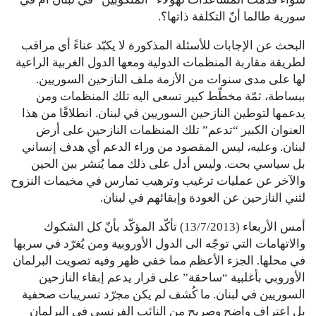
سورية طالما أنّ التكلفة ذاتها؟.
البحث عن الإجابات للأسئلة المذكورة لا يكبّد عناءً أي مراقب
لطريقة مقاربة المنظمات الدولية ومعها الدول الغربية الراعية
لها على مدى سنوات من الأزمة ملف النازحين السوريين.
ببساطة، ثمّة مخطّط كبير تسعى اليه تلك المنظمات ومن
يدعمها لتوطين النازحين السوريين في لبنان. انطلاقًا من هذا
العنوان الكبير “تدعم” تلك المنظمات النازحين على أرض
لبنان. وعليه، ليس المقصود من وراء الدعم أي هدف إنساني
بل سياسي بحت. وليس أدل على ذلك مما يُنشر بين الحين
والآخر عن عمليات ترغيب وترهيب تمارس في مخيمات النزوح
لثني النازحين عن العودة وإبقائهم في لبنان.
أمس الأربعاء (13/7/2013) تأكّد المؤكّد بأنّ كل الشكوك
والاتهامات التي توجّه الى الدول الأوروبية ومن يُغرّد في سربها
في محلها. الجزء الأعظم مما خفي ظهر وفيه تصويت البرلمان
الأوروبي بأغلبية “ساحقة” على قرار يدعم إبقاء النازحين
السوريين في لبنان. ما كُشف لم يكن مجرّد تسريبات صحفية
بل اعتراف واضح وصريح من النائب الفرنسي في البرلمان