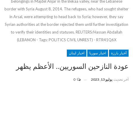
belongings in Majdel Anjar in the Bekaa valley, near the Lebanese
border with Syria August 8, 2014. The refugees, who had sought shelter
in Arsal, were attempting to head back to Syria; however, they say
Syrian authorities at the border rejected them until further investigation
to verify their identities and statuses. REUTERS/Hassan Abdallah
(LEBANON - Tags: POLITICS CIVIL UNREST) - RTR41Q6X
أخبار بارزة
اخبار سوريا
اخبار لبنان
عودة النازحين السوريين.. الأعظم يظهر
آخر تحديث
يوليو 13, 2023
0