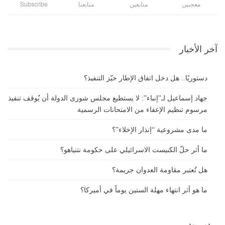
معجبين
متابعين
متابعنا
Subscribe
آخر الأخبار
دستوريًا.. هل دخل اتفاق الإطار حيّز التنفيذ؟
جهاد إسماعيل لـ”إنباء”: لا يستطيع مجلس شورى الدولة أن يُوقف تنفيذ
مرسوم تنظيم الإعفاء من الامتحانات الرسمية
ما مدى مشروعية “إنذار الإخلاء”؟
ما أثر حلّ الكنيست الاسرائيلي على حكومة نتنياهو؟
هل تُعتبر مقاومة العدوان جريمة؟
ما هو أثر انتهاء مهلة الستين يوماً في أميركا؟