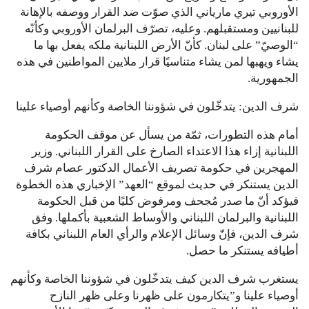
الأوروبي تيري مارياني الذي صوّت ضد القرار ووصفه بالإهانة
للبنانيين ومستقبلهم. وعليه، تصرّف البرلمان الأوروبي وكأنّه
“الوصيّ” على لبنان. كأنّ الأرض اللبنانية ملكه يفعل بها ما
يشاء ويهبها لمن يشاء متناسيًا قرار ملايين المواطنين في هذه
الجمهورية.
شرف الدين: يتدخّلون في شؤوننا الخاصة وكأنهم أوصياء علينا
أمام هذه التطورات، ثمّة من يسأل عن موقف الحكومة
اللبنانية إزاء هذا الاعتداء الصارخ على القرار اللبناني. وزير
المهجرين في حكومة تصريف الأعمال الدكتور عصام شرف
الدين يستنكر في حديث لموقع “العهد” الإخباري هذه الخطوة
فيؤكد أنّ ما صدر مُجحف ومرفوض كليًا من قبل الحكومة
اللبنانية والبرلمان اللبناني والأوساط الشعبية بأكملها. وفق
شرف الدين، فإنّ وسائل الإعلام والرأي العام اللبناني بكافة
أطيافه يستنكر ما حصل.
يستغرب شرف الدين كيف يتدخّلون في شؤوننا الخاصة وكأنهم
أوصياء علينا و”يتكارمون على ظهرنا وعلى ظهر النازح