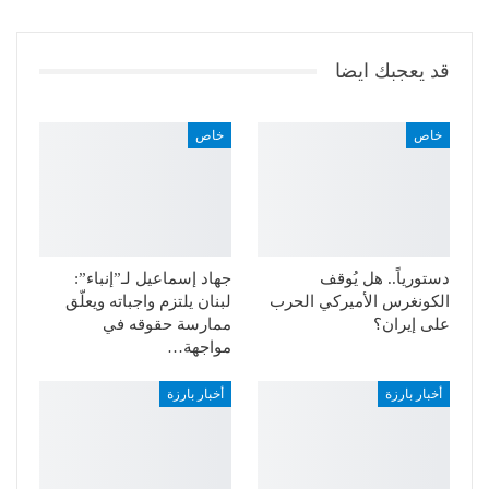
قد يعجبك ايضا
خاص
خاص
دستورياً.. هل يُوقف
جهاد إسماعيل لـ”إنباء”:
الكونغرس الأميركي الحرب
لبنان يلتزم واجباته ويعلّق
على إيران؟
ممارسة حقوقه في
مواجهة…
أخبار بارزة
أخبار بارزة