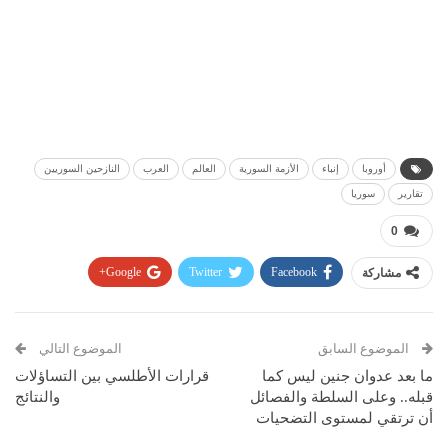
أوروبا
إنباء
الأزمة السورية
العالم
العرب
النازحين السوريين
تقارير
سوريا
0
مشاركة
Facebook
Twitter
Google+
Pinterest
WhatsApp
ReddIt
البريد الإلكتروني
الموضوع السابق
الموضوع التالي
ما بعد عدوان جنين ليس كما
قرارات الأطلسي بين التساؤلات
قبله.. وعلى السلطة والفصائل
والنتائج
أن ترتقي لمستوى التضحيات