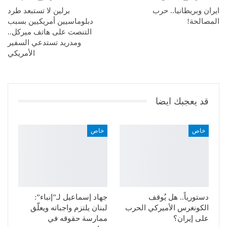
ايران وبريطانيا.. حرب
برلين لا تستبعد طرد
المصالحة!
دبلوماسيين أمريكيين بسبب
التنصت على هاتف ميركل..
ومدريد تستدعي السفير
الأمريكي
قد يعجبك ايضا
خاص
خاص
دستورياً.. هل يُوقف
جهاد إسماعيل لـ”إنباء”:
الكونغرس الأميركي الحرب
لبنان يلتزم واجباته ويعلّق
على إيران؟
ممارسة حقوقه في