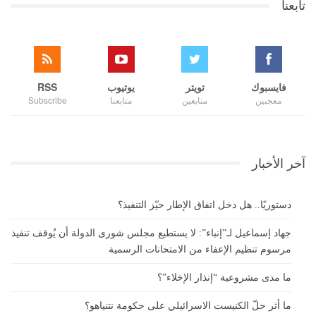
تابعنا
فايسبوك
تويتر
يوتيوب
RSS
معجبين
متابعين
متابعنا
Subscribe
آخر الأخبار
دستوريًا.. هل دخل اتفاق الإطار حيّز التنفيذ؟
جهاد إسماعيل لـ”إنباء”: لا يستطيع مجلس شورى الدولة أن يُوقف تنفيذ
مرسوم تنظيم الإعفاء من الامتحانات الرسمية
ما مدى مشروعية “إنذار الإخلاء”؟
ما أثر حلّ الكنيست الاسرائيلي على حكومة نتنياهو؟