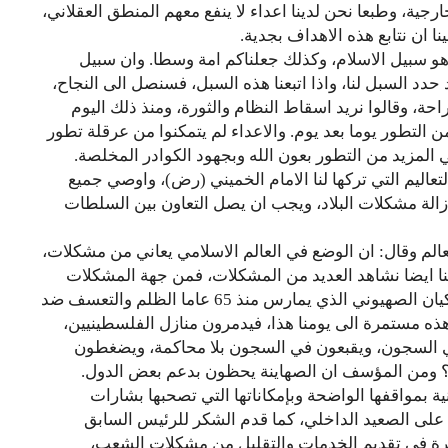
رجية، وطبعا نحن لدينا اعداء لا ينفع معهم المنطق العقلاني،
ا ان نتابع هذه الاهداف بجدية.
هو سبيل الاسلام، وكذلك جعلناكم امة وسطا. وان سبيل
قد حدد السبل لنا، واذا اتبعنا هذه السبل، فسنصل الى النجاح،
راحة، وقالوا نريد اسقاط النظام والثورة، ومنذ ذلك اليوم
مزيد من التطور يوما بعد يوم. والاعداء لم يتمكنوا من عرقلة تطور
 المزيد من التطور بعون الله وبجهود الكوادر المخلصة.
تعاليم التي تركها لنا الامام الخميني (رض)، واوصي جميع
ازالة مشكلات البلاد، ويجب ان يصل التعاون بين السلطات
لعالم وقال: ان الوضع في العالم الاسلامي يعاني من مشكلات،
ا ايضا نشاهد العديد من المشكلات، فمن جهة المشكلات
في بعض الدول الاسلامية، ومن جهة اخرى، وجود الكيان الصهيوني الذي يمارس منذ 65 عاما الظلم والتعسف ضد
 مستمرة الى يومنا هذا، فيدمرون منازل الفلسطينيين،
 السجون، ويقبعون في السجون بلا محاكمة، ويضغطون
 ومن المؤسف ان الصهاينة يحظون بدعم بعض الدول.
نية بمواقفها الواضحة وبإمكاناتها التي تصحبها بشارات
ات على الصعيد الداخلي، كما قدم الشكر للرئيس السابق
رة في تقديم الخدمات والتقليل من مشكلات الشعب،