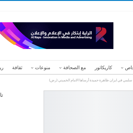
اص
كاريكاتور
مع الصحافة
منوعات
ثقافة
ري
كل سلمي في ايران ظاهرة حميدة أرساها الامام الخميني (رض)
تا