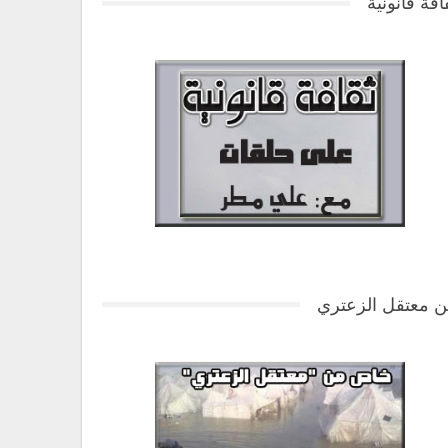
افة قانونية
 معتقل الزعتري