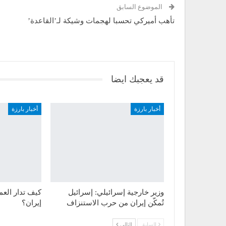
الموضوع السابق
تأهب أميركي تحسبا لهجمات وشيكة لـ’القاعدة’
قد يعجبك ايضا
أخبار بارزة
أخبار بارزة
وزير خارجية إسرائيلي: إسرائيل
كيف تدار العمل
تُمكّن إيران من حرب الاستنزاف
إيران؟
السابق
التالي