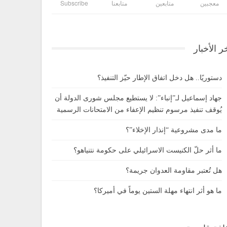
معجبين
متابعين
متابعنا
Subscribe
ر الأخبار
دستوريًا.. هل دخل اتفاق الإطار حيّز التنفيذ؟
جهاد إسماعيل لـ”إنباء”: لا يستطيع مجلس شورى الدولة أن
يُوقف تنفيذ مرسوم تنظيم الإعفاء من الامتحانات الرسمية
ما مدى مشروعية “إنذار الإخلاء”؟
ما أثر حلّ الكنيست الاسرائيلي على حكومة نتنياهو؟
هل تُعتبر مقاومة العدوان جريمة؟
ما هو أثر انتهاء مهلة الستين يوماً في أميركا؟