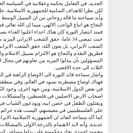
الجديد، في التعامل بحكمة وعقلانية في السياسة الخا
لكن نظرا للاهداف السامية للجمهورية الاسلامية، علين
وأيد سماحته ما قاله روحاني من ان السبيل الوسط 
النجاح هو اتباع الواجب الالهي، مبينا ان الله تعالى 
فمنذ انتصار الثورة كان هناك اعداء اعلنوا العداء بص
حيث تمضي 34 عاما، حقق الشعب الايراني ال
الشعب الايراني، بل بعون الله، حقق الشعب الايراني
فطريق التقدم والنجاح هو الالتزام بسبيل الاسلام وال
المسؤولين بأن يبذلوا المزيد من تعاونهم في مجال 
الثلاث الى حده الاقصى.
واشار سماحة قائد الثورة الى الاوضاع الراهنة في ا
فهناك اوضاع مضطربة تسود في العالم، وفي منطقتن
اصحاب الارض الاصليين في فلسطين، والمشكلات هذه
ويقتلون الطفل في حضن ابيه، ويودعون الشباب في
على الفلسطينيين في معيشتهم، اليست هذه جرائم؟
كما أكد سماحة القائد ان الجمهورية الاسلامية الايرا
عديدة، وأنه لابد الاهتمام بالدرجة الاولى بالمشكل
محمود احمدي نجاد وحكومته على بذلها مساعي كبي