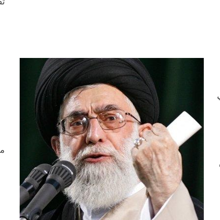
ثق
من