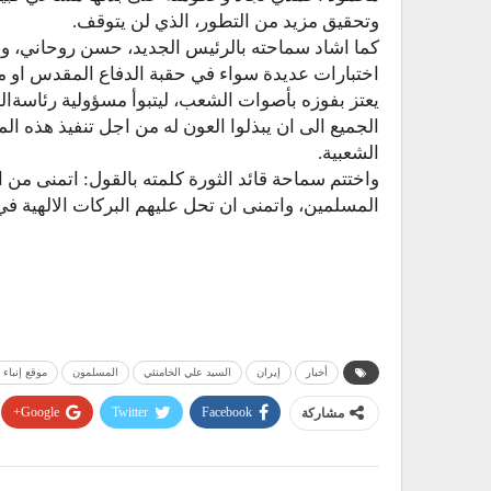
وتحقيق مزيد من التطور، الذي لن يتوقف.
كما اشاد سماحته بالرئيس الجديد، حسن روحاني، وو
اختبارات عديدة سواء في حقبة الدفاع المقدس او 
يعتز بفوزه بأصوات الشعب، ليتبوأ مسؤولية رئاسةالجم
الجميع الى ان يبذلوا العون له من اجل تنفيذ هذه ا
الشعبية.
واختتم سماحة قائد الثورة كلمته بالقول: اتمنى من 
المسلمين، واتمنى ان تحل عليهم البركات الالهية ف
أخبار
إيران
السيد علي الخامنئي
المسلمون
موقع إنباء 
مشاركة
Facebook
Twitter
Google+