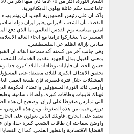
انتصار الثورة، اكثر من 70 عاما كان منها اكثر من 50
عاما تحت حكم عائلة بهلوي الديكتاتورية.
وأكد ان على رئيس الجمهورية الجديد ان يهتم بهذه
النقطة، بأن الشعب الايراني يعتبر ايران دولة اسل
امس بمناسبة يوم القدس العالمي، ما الذي دفع المو
المسيرات؟ ليشاركوا تزامنا مع انحاء العالم الاسلام
منادين بإزالة الظلم عن الفلسطينيين.
وفي جانب آخر من كلمته أكد سماحة القائد ان القبول 
بمعنى القبول ببذل الجهود لتقديم الخدمات للشعب 
حسن الحظ ان قابليات وطاقات البلاد كبيرة جدا، و
تحقيق الاهداف الكبرى للبلاد، مضيفا: على المسؤولين 
المشكلات خلال فترة قصيرة، فإن طبيعة العمل العام ب
وأوصى قائد الثورة المسؤولين واعضاء الحكومة الذي
فهناك قابليات وطاقات كبيرة، وأهداف سامية، وطبعا 
التي تمارس ضغوطا على ايران، وصحيح ان هذه الض
دروس قيمة من هذه الضغوط، ومن هذه الدروس، علينا 
نعتمد على الخارج، فأولئك الذين يعولون على الخا
واوضح سماحته ان طاقات الشعب كبيرة جدا، وان علينا
القضايا الاقتصادية والتطور العلمي، كما ان القضايا 