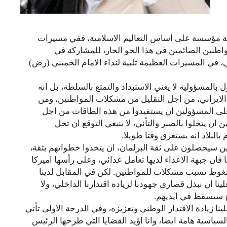
امية مؤسسة على اساس التعاليم الاسلامية، ففي مسيرات
اطنين الصائمين في هذا الجو الحار، للمشاركة في
ي، في المسيرات العظيمة تلبية لنداء الامام الخميني (رض)
بالمسؤولية لا يعني الاستبداد والتمتع بالسلطة، بل انه
الايراني، من اجل التقليل من مشكلات المواطنين، ومن
على المسؤولين ان يستفيدوا من هذه الطاقات من اجل
ان يتحلوا بالصبر والتأني، لا ينبغي التوقع ان تحل
البلاد انه يستغرق وقتا طويلا.
ن سيحصلون على ثقة البرلمان، ان يتخذوا خطواتهم بثقة،
فان جبهة الاعداء لديها تعامل عدائي، وعلى رأسها اميركا
غوط تسبب مشكلات للمواطنين. لكن في المقابل لدينا
ان نبذل قصارى جهودنا لزيادة اقتدارنا الداخلي، ولا
رج سيسقط في ايديهم.
 زيادة الاقتدار الوطني وتعزيزه، وفي الدرجة الاولى تأتي
السياسية هامة ايضا، وانا اؤيد القضايا التي طرحها الرئيس