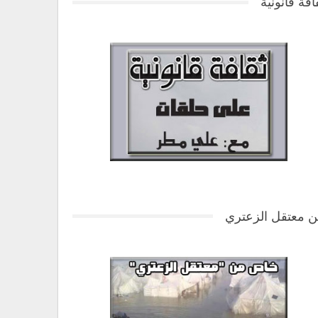
افة قانونية
 معتقل الزعتري