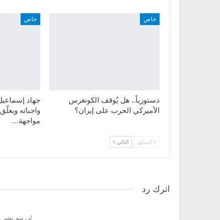
خاص
خاص
دستورياً.. هل يُوقف الكونغرس
جهاد إسماعيل ل
الأميركي الحرب على إيران؟
واجباته ويعلّ
مواجهة…
السابق
التالي
اترك رد
لن يتم نشر ع