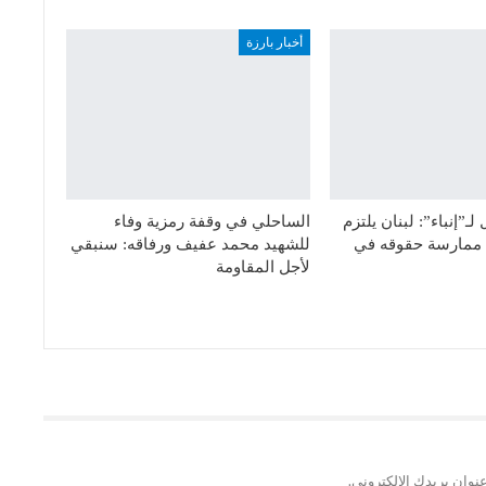
أخبار بارزة
ـ”إنباء”: لبنان يلتزم
الساحلي في وقفة رمزية وفاء
ق ممارسة حقوقه في
للشهيد محمد عفيف ورفاقه: سنبقي
لأجل المقاومة
نوان بريدك الإلكتروني.