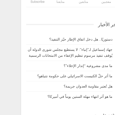
معجبين
متابعين
متابعنا
Subscribe
ر الأخبار
دستوريًا.. هل دخل اتفاق الإطار حيّز التنفيذ؟
جهاد إسماعيل لـ”إنباء”: لا يستطيع مجلس شورى الدولة أن
يُوقف تنفيذ مرسوم تنظيم الإعفاء من الامتحانات الرسمية
ما مدى مشروعية “إنذار الإخلاء”؟
ما أثر حلّ الكنيست الاسرائيلي على حكومة نتنياهو؟
هل تُعتبر مقاومة العدوان جريمة؟
ما هو أثر انتهاء مهلة الستين يوماً في أميركا؟