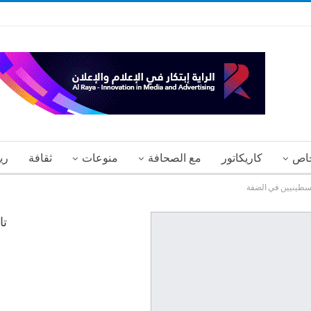
اص
كاريكاتور
مع الصحافة
منوعات
ثقافة
ري
تا