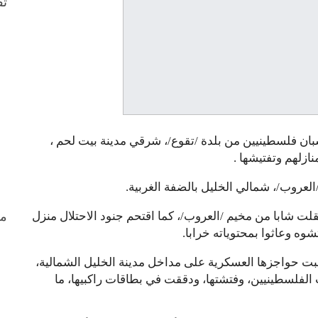
ثق
شبان فلسطينيين من بلدة /تقوع/، شرقي مدينة بيت لحم ،
ازلهم وتفتيشها .
العروب/، شمالي الخليل بالضفة الغربية.
من
لت شابا من مخيم /العروب/، كما اقتحم جنود الاحتلال منزل
ه وعاثوا بمحتوياته خرابا.
بت حواجزها العسكرية على مداخل مدينة الخليل الشمالية،
لفلسطينيين، وفتشتها، ودققت في بطاقات راكبيها، ما