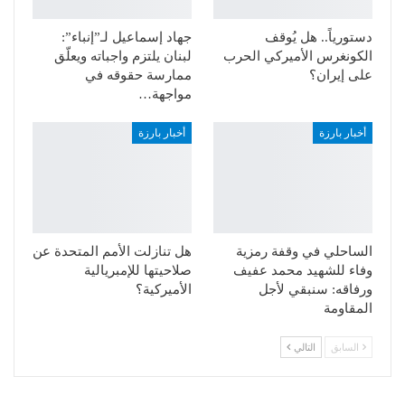
دستورياً.. هل يُوقف
جهاد إسماعيل لـ”إنباء”:
الكونغرس الأميركي الحرب
لبنان يلتزم واجباته ويعلّق
على إيران؟
ممارسة حقوقه في
مواجهة…
أخبار بارزة
أخبار بارزة
الساحلي في وقفة رمزية
هل تنازلت الأمم المتحدة عن
وفاء للشهيد محمد عفيف
صلاحيتها للإمبريالية
ورفاقه: سنبقي لأجل
الأميركية؟
المقاومة
السابق
التالي