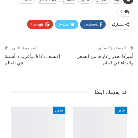
إنباء
اسرائيل
تقارير
فلسطين
قوات الاحتلال
مداهمات
0
مشاركة
Facebook
Twitter
Google+
Pinterest
WhatsApp
ReddIt
البريد الإلكتروني
الموضوع السابق
الموضوع التالي
أميركا تحذر رعاياها من السفر
إكتشف ذكاءك..أغرب 5 أسئلة
والبقاء في لبنان
في العالم
قد يعجبك ايضا
خاص
خاص