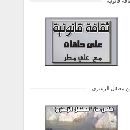
افة قانونية
 معتقل الزعتري