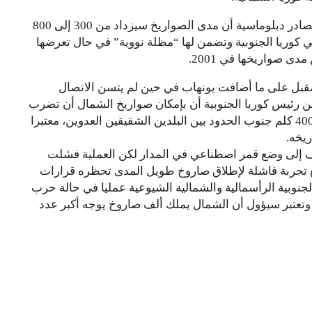
وأفادت وكالة يونهاب الكورية الجنوبية استنادا إلى مصادر دبلوماسية أن مدى الصواريخ سيزداد من 300 إلى 800
لمتحدة 28500 جندي في أراضي كوريا الجنوبية وتضمن لها “مظلة نووية” في حال تعرضها
 صواريخها في 2001.
لمقبل على ما أضافت يونهاب في حين لم يتسن الاتصال
ن رئيس كوريا الجنوبية أن بإمكان صواريخ الشمال أن تضرب
جزيرة جيجو الكورية الجنوبية التي تقع على مسافة 400 كلم جنوب الحدود بين البلدين الشقيقين العدوين، معتبرا
يخه.
دف إلى وضع قمر اصطناعي في المدار لكن العملية فشلت
واقع تجربة فاشلة لإطلاق صاروخ طويل المدى تحظره قرارات
الجنوبية الرأسمالية والشمالية الشيوعية عمليا في حالة حرب
 سلام. وتعتبر سيؤول أن الشمال يملك ألف صاروخ يوجه أكبر عدد