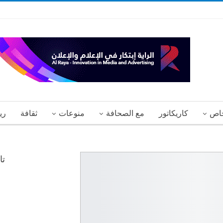
اص
كاريكاتور
مع الصحافة
منوعات
ثقافة
ري
تا