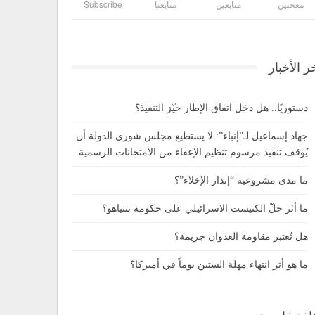
معجبين
متابعين
متابعنا
Subscribe
ر الأخبار
دستوريًا.. هل دخل اتفاق الإطار حيّز التنفيذ؟
جهاد إسماعيل لـ”إنباء”: لا يستطيع مجلس شورى الدولة أن
يُوقف تنفيذ مرسوم تنظيم الإعفاء من الامتحانات الرسمية
ما مدى مشروعية “إنذار الإخلاء”؟
ما أثر حلّ الكنيست الاسرائيلي على حكومة نتنياهو؟
هل تُعتبر مقاومة العدوان جريمة؟
ما هو أثر انتهاء مهلة الستين يوماً في أميركا؟