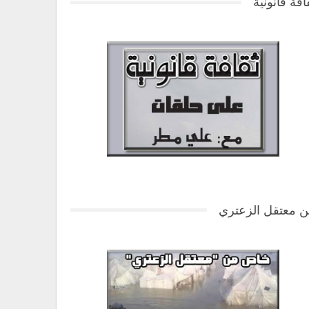
افة قانونية
 معتقل الزعتري