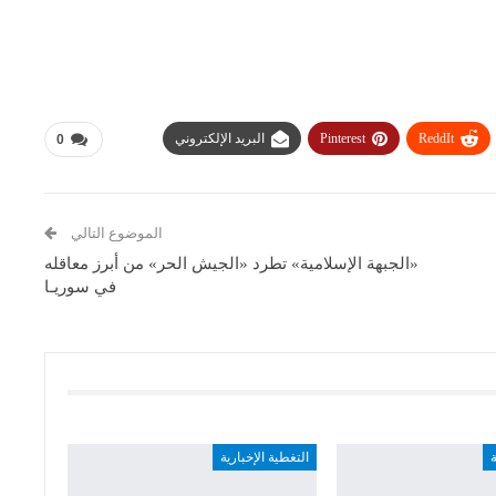
ReddIt
Pinterest
البريد الإلكتروني
0
الموضوع التالي
«الجبهة الإسلامية» تطرد «الجيش الحر» من أبرز معاقله
في سوريـا
ة
التغطية الإخبارية