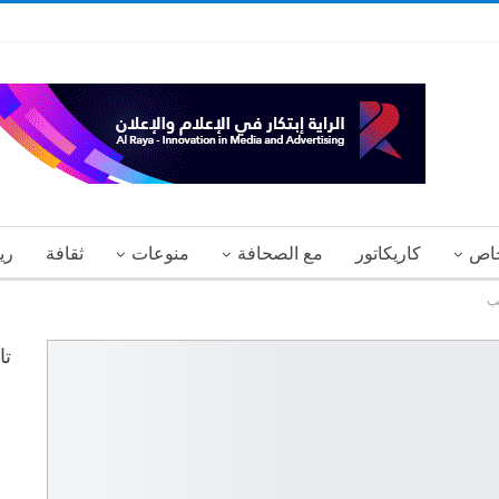
اص
كاريكاتور
مع الصحافة
منوعات
ثقافة
ري
هب
تا