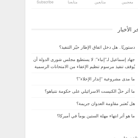
معجبين
متابعين
متابعنا
Subscribe
ر الأخبار
دستوريًا.. هل دخل اتفاق الإطار حيّز التنفيذ؟
جهاد إسماعيل لـ”إنباء”: لا يستطيع مجلس شورى الدولة أن
يُوقف تنفيذ مرسوم تنظيم الإعفاء من الامتحانات الرسمية
ما مدى مشروعية “إنذار الإخلاء”؟
ما أثر حلّ الكنيست الاسرائيلي على حكومة نتنياهو؟
هل تُعتبر مقاومة العدوان جريمة؟
ما هو أثر انتهاء مهلة الستين يوماً في أميركا؟