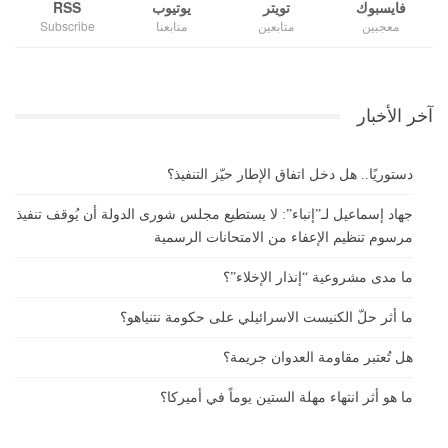
فايسبوك
تويتر
يوتيوب
RSS
معجبين
متابعين
متابعنا
Subscribe
آخر الأخبار
دستوريًا.. هل دخل اتفاق الإطار حيّز التنفيذ؟
جهاد إسماعيل لـ”إنباء”: لا يستطيع مجلس شورى الدولة أن يُوقف تنفيذ
مرسوم تنظيم الإعفاء من الامتحانات الرسمية
ما مدى مشروعية “إنذار الإخلاء”؟
ما أثر حلّ الكنيست الاسرائيلي على حكومة نتنياهو؟
هل تُعتبر مقاومة العدوان جريمة؟
ما هو أثر انتهاء مهلة الستين يوماً في أميركا؟