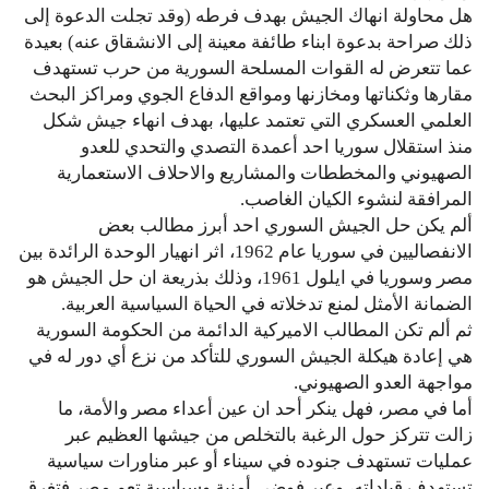
هل محاولة انهاك الجيش بهدف فرطه (وقد تجلت الدعوة إلى
ذلك صراحة بدعوة ابناء طائفة معينة إلى الانشقاق عنه) بعيدة
عما تتعرض له القوات المسلحة السورية من حرب تستهدف
مقارها وثكناتها ومخازنها ومواقع الدفاع الجوي ومراكز البحث
العلمي العسكري التي تعتمد عليها، بهدف انهاء جيش شكل
منذ استقلال سوريا احد أعمدة التصدي والتحدي للعدو
الصهيوني والمخططات والمشاريع والاحلاف الاستعمارية
المرافقة لنشوء الكيان الغاصب.
ألم يكن حل الجيش السوري احد أبرز مطالب بعض
الانفصاليين في سوريا عام 1962، اثر انهيار الوحدة الرائدة بين
مصر وسوريا في ايلول 1961، وذلك بذريعة ان حل الجيش هو
الضمانة الأمثل لمنع تدخلاته في الحياة السياسية العربية.
ثم ألم تكن المطالب الاميركية الدائمة من الحكومة السورية
هي إعادة هيكلة الجيش السوري للتأكد من نزع أي دور له في
مواجهة العدو الصهيوني.
أما في مصر، فهل ينكر أحد ان عين أعداء مصر والأمة، ما
زالت تتركز حول الرغبة بالتخلص من جيشها العظيم عبر
عمليات تستهدف جنوده في سيناء أو عبر مناورات سياسية
تستهدف قياداته، وعبر فوضى أمنية وسياسية تعم مصر فتغرق