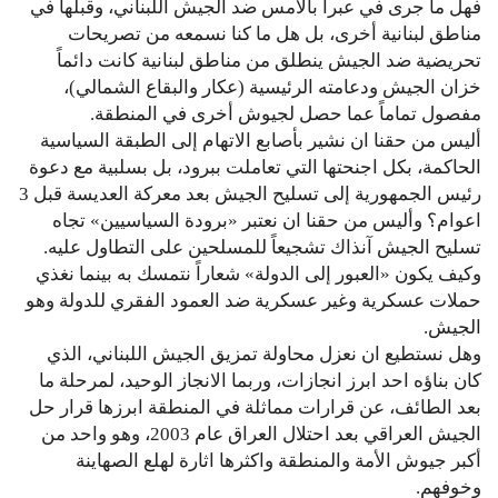
فهل ما جرى في عبرا بالأمس ضد الجيش اللبناني، وقبلها في
مناطق لبنانية أخرى، بل هل ما كنا نسمعه من تصريحات
تحريضية ضد الجيش ينطلق من مناطق لبنانية كانت دائماً
خزان الجيش ودعامته الرئيسية (عكار والبقاع الشمالي)،
مفصول تماماً عما حصل لجيوش أخرى في المنطقة.
أليس من حقنا ان نشير بأصابع الاتهام إلى الطبقة السياسية
الحاكمة، بكل اجنحتها التي تعاملت ببرود، بل بسلبية مع دعوة
رئيس الجمهورية إلى تسليح الجيش بعد معركة العديسة قبل 3
اعوام؟ وأليس من حقنا ان نعتبر «برودة السياسيين» تجاه
تسليح الجيش آنذاك تشجيعاً للمسلحين على التطاول عليه.
وكيف يكون «العبور إلى الدولة» شعاراً نتمسك به بينما نغذي
حملات عسكرية وغير عسكرية ضد العمود الفقري للدولة وهو
الجيش.
وهل نستطيع ان نعزل محاولة تمزيق الجيش اللبناني، الذي
كان بناؤه احد ابرز انجازات، وربما الانجاز الوحيد، لمرحلة ما
بعد الطائف، عن قرارات مماثلة في المنطقة ابرزها قرار حل
الجيش العراقي بعد احتلال العراق عام 2003، وهو واحد من
أكبر جيوش الأمة والمنطقة واكثرها اثارة لهلع الصهاينة
وخوفهم.