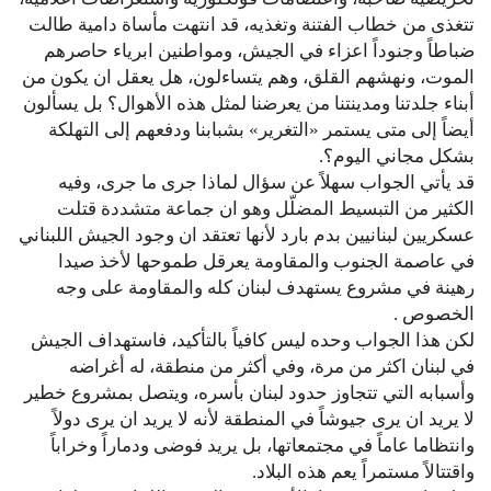
تتغذى من خطاب الفتنة وتغذيه، قد انتهت مأساة دامية طالت
ضباطاً وجنوداً اعزاء في الجيش، ومواطنين ابرياء حاصرهم
الموت، ونهشهم القلق، وهم يتساءلون، هل يعقل ان يكون من
أبناء جلدتنا ومدينتنا من يعرضنا لمثل هذه الأهوال؟ بل يسألون
أيضاً إلى متى يستمر «التغرير» بشبابنا ودفعهم إلى التهلكة
بشكل مجاني اليوم؟.
قد يأتي الجواب سهلاً عن سؤال لماذا جرى ما جرى، وفيه
الكثير من التبسيط المضلّل وهو ان جماعة متشددة قتلت
عسكريين لبنانيين بدم بارد لأنها تعتقد ان وجود الجيش اللبناني
في عاصمة الجنوب والمقاومة يعرقل طموحها لأخذ صيدا
رهينة في مشروع يستهدف لبنان كله والمقاومة على وجه
الخصوص .
لكن هذا الجواب وحده ليس كافياً بالتأكيد، فاستهداف الجيش
في لبنان اكثر من مرة، وفي أكثر من منطقة، له أغراضه
وأسبابه التي تتجاوز حدود لبنان بأسره، ويتصل بمشروع خطير
لا يريد ان يرى جيوشاً في المنطقة لأنه لا يريد ان يرى دولاً
وانتظاما عاماً في مجتمعاتها، بل يريد فوضى ودماراً وخراباً
واقتتالاً مستمراً يعم هذه البلاد.