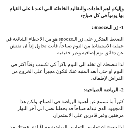
وإليكم اهم العادات والتقاليد الخاطئة التي اعتدنا على القيام
بها يومياً في كل صباح:
1- زر الـSnooze:
الضغط المتكرر على زر الـsnooze هو من الاخطاء الشائعة في
عملية الاستيقاظ من النوم صباحاً، فأنت تحاول إذاً ان تفتش
عن دقائق نوم إضافية وغير حقيقية.
لذا ننصحك ان تخلد الى النوم باكراً كي تكسب وقتاً اكثر في
النوم او حتى أبعد المنبه عنك لتكون مجبراً على الخروج من
الفراش لإطفائه.
2- الرياضة الصباحية:
كثيراً ما نسمع عن أهمية الرياضة في الصباح، ولكن هذا
المجهود الذي نبذله صباحاً قد يجعلنا نصل الى آخر النهار
مرهقين وغير قادرين على الاستمرار.
لذا ينصح ان تمارس التمارين الرياضية مساءً لدى عودتك من