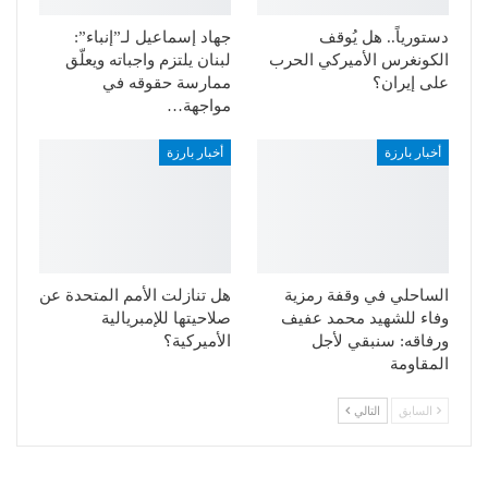
دستورياً.. هل يُوقف
جهاد إسماعيل لـ”إنباء”:
الكونغرس الأميركي الحرب
لبنان يلتزم واجباته ويعلّق
على إيران؟
ممارسة حقوقه في
مواجهة…
أخبار بارزة
أخبار بارزة
الساحلي في وقفة رمزية
هل تنازلت الأمم المتحدة عن
وفاء للشهيد محمد عفيف
صلاحيتها للإمبريالية
ورفاقه: سنبقي لأجل
الأميركية؟
المقاومة
السابق
التالي