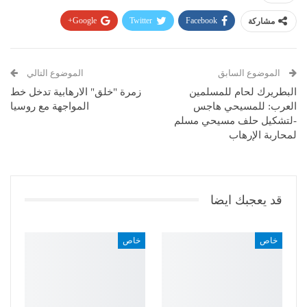
مشاركة
Facebook
Twitter
Google+
Pinterest
WhatsApp
ReddIt
البريد الإلكتروني
الموضوع السابق
الموضوع التالي
البطريرك لحام للمسلمين
زمرة "خلق" الارهابية تدخل خط
العرب: للمسيحي هاجس
المواجهة مع روسيا
-لتشكيل حلف مسيحي مسلم
لمحاربة الإرهاب
قد يعجبك ايضا
خاص
خاص