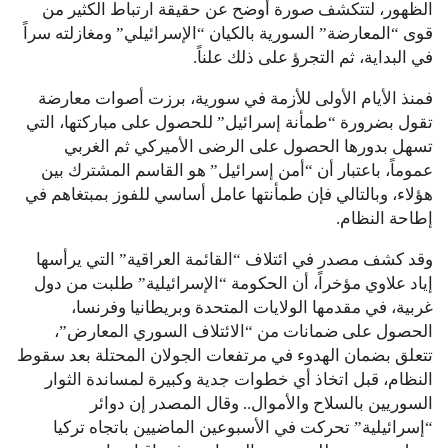
الظهور، لتتكشف صورة أوضح عن حقيقة ارتباط الكثير من
قوى “المعارضة” السورية بالكيان “الإسرائيلي” ومغازلته سراً
في البداية، ثم التجرؤ على ذلك علناً.
فمنذ الأيام الأولى للأزمة في سورية، برزت أصوات معارضة
تقول بضرورة “طمأنة إسرائيل” للحصول على مباركتها، التي
تسهل بدورها الحصول على الرضى الأميركي ثم الغربي
عموماً، باعتبار أن “أمن إسرائيل” هو القاسم المشترك بين
هؤلاء، وبالتالي فإن طمأنتها عامل أساسي للفوز بمبتغاهم في
إطاحة النظام.
وقد كشف مصدر في ائتلاف “القائمة العراقية” التي يرأسها
إياد علاوي مؤخراً، أن الحكومة “الإسرائيلية” طلبت من دول
غربية، في مقدمها الولايات المتحدة وبريطانيا وفرنسا،
الحصول على ضمانات من “الائتلاف السوري المعارض”،
تتعلق بضمان الهدوء في مرتفعات الجولان المحتلة بعد سقوط
النظام، قبل اتخاذ أي خطوات جدية وكبيرة لمساندة الثوار
السوريين بالسلاح والأموال.. وقال المصدر إن دوائر
“إسرائيلية” تحركت في الأسبوعين الماضيين باتجاه تركيا