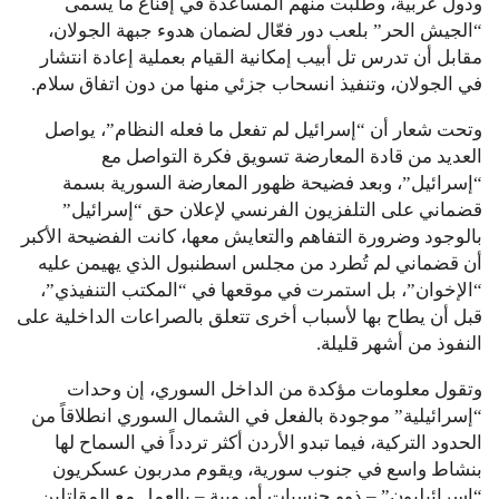
ودول عربية، وطلبت منهم المساعدة في إقناع ما يسمى
“الجيش الحر” بلعب دور فعّال لضمان هدوء جبهة الجولان،
مقابل أن تدرس تل أبيب إمكانية القيام بعملية إعادة انتشار
في الجولان، وتنفيذ انسحاب جزئي منها من دون اتفاق سلام.
وتحت شعار أن “إسرائيل لم تفعل ما فعله النظام”، يواصل
العديد من قادة المعارضة تسويق فكرة التواصل مع
“إسرائيل”، وبعد فضيحة ظهور المعارضة السورية بسمة
قضماني على التلفزيون الفرنسي لإعلان حق “إسرائيل”
بالوجود وضرورة التفاهم والتعايش معها، كانت الفضيحة الأكبر
أن قضماني لم تُطرد من مجلس اسطنبول الذي يهيمن عليه
“الإخوان”، بل استمرت في موقعها في “المكتب التنفيذي”،
قبل أن يطاح بها لأسباب أخرى تتعلق بالصراعات الداخلية على
النفوذ من أشهر قليلة.
وتقول معلومات مؤكدة من الداخل السوري، إن وحدات
“إسرائيلية” موجودة بالفعل في الشمال السوري انطلاقاً من
الحدود التركية، فيما تبدو الأردن أكثر تردداً في السماح لها
بنشاط واسع في جنوب سورية، ويقوم مدربون عسكريون
“إسرائيليون” – ذوو جنسيات أوروبية – بالعمل مع المقاتلين