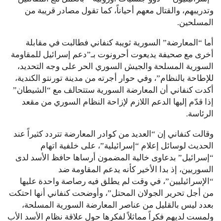
وتدريبهم، والقتال معهم أحياناً، كما تقول مصادر قريبة من
المسلحين.
أما “المعارضة” السورية ثويبة كنفاني فطالبت في مقابلة
أخرى مع صحيفة يديعوت أحرونوت بـ”دعم إسرائيل للمقاومة
السورية المسلحة والجيش السوري الحر على وجه التحديد،
للإطاحة بالنظام”، وفي حوار أجرته من مدينة تورنتو الكندية،
أكدت كنفاني أن المعارضة السورية ستتحالف مع “الشيطان”
إذا قدّم إليها الدعم اللازم لإزاحة النظام السوري من مقعد
الرئاسة.
وقالت كنفاني إن “العديد من كوادر المعارضة تتردد كثيراً عند
الحديث لوسائل إعلام “إسرائيلية”، على خلفية اتهام
“إسرائيل” بدعاوى خالية المضمون أرساها حافظ الأسد لدى
السوريين، إذ بدا الأخير كأنه يدعم المقاومة ضد
“الإسرائيليين”، في وقت لم يطلق فيه رصاصة واحدة عليها
من أجل تحرير الجولان المحتل”، وأوضحت كنفاني أنها احتكت
بعدد ليس بالقليل من عناصر المعارضة السورية المسلحة،
ولمست لديهم فكراً مماثلاً لفكرها حول علاقة نظام الأسد الأب