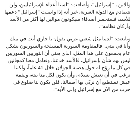
والابن بـ”إسرائيل”، وأضافت: “لسنا أعداء للإسرائيليين، ولن
نتصادم مع الدولة العبرية، غير أنه إذا واصلت “إسرائيل” دعمها
للأسد، فستخسر أصدقاء سيكونون موالين لها أكثر من الأسد
وأركان نظامه”.
وتابعت: “لدينا مثل شعبي عربي يقول: يا جاري أنت في بيتك
وأنا في بيتي.. فالمقاومة السورية المسلحة والسوريون بشكل
عام يجمعون على هذا المثل، الذي يعني أن الثوريين السوريين
ليس لهم شأن بإسرائيل، فالأسد خدعنا، وتعامل معنا كمجانين
في كل ما روّج له حول هضبة الجولان خلال 41 عاماً، ولكننا
نرغب في أن نعيش بسلام، وأن يكون لكل منا بيته، ولقمة
عيش نستطيع أن نربّي بها أطفالنا، فلن يكون لنا ضلوع في
حرب من الآن مع إسرائيل وإلى الأبد”.