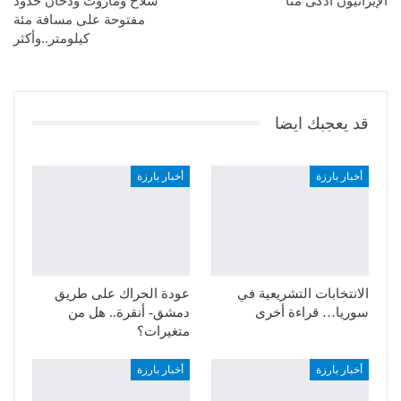
الإيرانيّون أذكى منّا
سلاح ومازوت ودخان حدود
مفتوحة على مسافة مئة
كيلومتر‪..‬وأكثر
قد يعجبك ايضا
أخبار بارزة
أخبار بارزة
الانتخابات التشريعية في
عودة الحراك على طريق
سوريا… قراءة أخرى
دمشق- أنقرة.. هل من
متغيرات؟
أخبار بارزة
أخبار بارزة