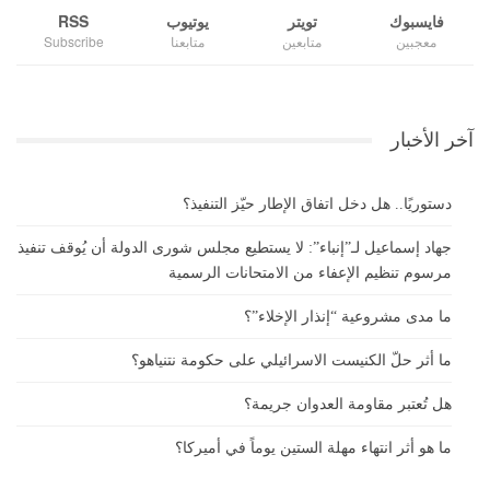
فايسبوك
تويتر
يوتيوب
RSS
معجبين
متابعين
متابعنا
Subscribe
آخر الأخبار
دستوريًا.. هل دخل اتفاق الإطار حيّز التنفيذ؟
جهاد إسماعيل لـ”إنباء”: لا يستطيع مجلس شورى الدولة أن يُوقف تنفيذ
مرسوم تنظيم الإعفاء من الامتحانات الرسمية
ما مدى مشروعية “إنذار الإخلاء”؟
ما أثر حلّ الكنيست الاسرائيلي على حكومة نتنياهو؟
هل تُعتبر مقاومة العدوان جريمة؟
ما هو أثر انتهاء مهلة الستين يوماً في أميركا؟