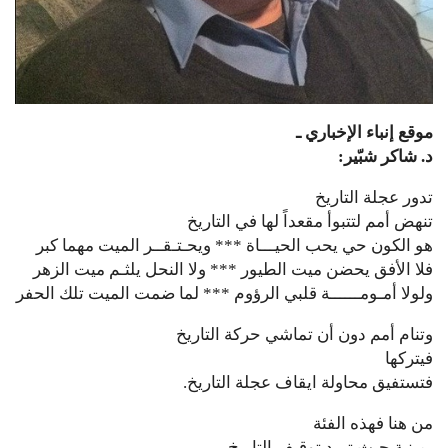
موقع إنباء الإخباري ـ
د. شاكر شبّير:
تدور عجلة التاريخ
تنهض أمم لتتبوأ مقعداً لها في التاريخ
هو الكون حي يحب الحيـــاة *** ويحـتـقــر الميت مهما كبر
فلا الأفق يحضن ميت الطيور *** ولا النحل يلثـم ميت الزهر
ولولا أمـومــــــة قلبي الرؤوم *** لما ضمت الميت تلك الحفر
وتنام أمم دون أن تماشي حركة التاريخ
فيتركها
فتستفيق محاولة ايقاف عجلة التاريخ.
من هنا فهذه الفئة
يمينية حيث تريد توقيف التاريخ