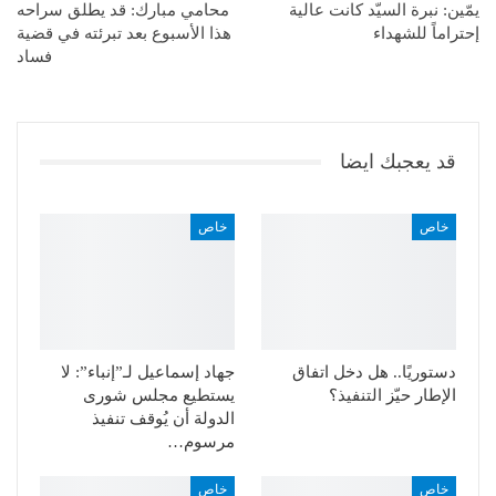
يمّين: نبرة السيّد كانت عالية
محامي مبارك: قد يطلق سراحه
إحتراماً للشهداء
هذا الأسبوع بعد تبرئته في قضية
فساد
قد يعجبك ايضا
خاص
خاص
دستوريًا.. هل دخل اتفاق
جهاد إسماعيل لـ”إنباء”: لا
الإطار حيّز التنفيذ؟
يستطيع مجلس شورى
الدولة أن يُوقف تنفيذ
مرسوم…
خاص
خاص