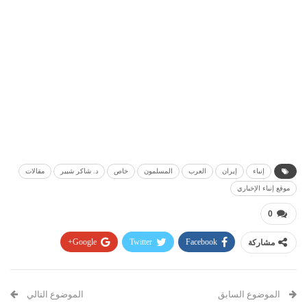
إنباء
إيران
العرب
المسلمون
خاص
د. شاكر شبير
مقالات
موقع إنباء الإخباري
0
مشاركة
Facebook
Twitter
Google+
Pinterest
WhatsApp
ReddIt
البريد الإلكتروني
الموضوع السابق
الموضوع التالي