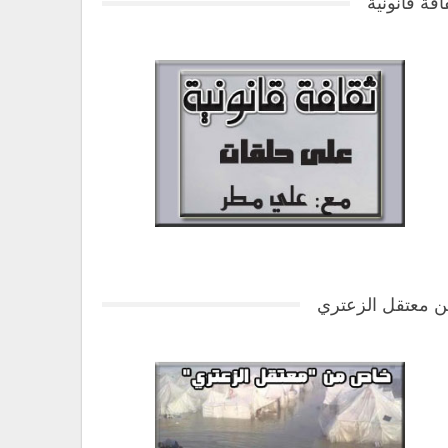
افة قانونية
 معتقل الزعتري