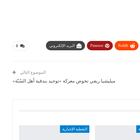
ReddIt
Pinterest
البريد الإلكتروني
0
الموضوع التالي
ميليشيا ريفي تخوض معركة «توحيد بندقية أهل السُنّة»
ة
التغطية الإخبارية