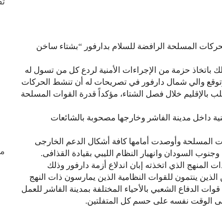
ثق
ركات المسلحة الرافضة للسلام بدارفور “بشتاء ساخن
وذلك باتخاذ حزمة من الإجراءات الأمنية لردع كل من تسول له
. وتوقع والي شمال دارفور في تصريحات له أن تنشط الحركات
 بالإقليم خلال فصل الشتاء، مؤكداً قدرة القوات المسلحة
منية داخل مدينة الفاشر وخارجها مصحوبة بالشائعات
ات المسلحة وأوصدت أمامها كافة أشكال الدعم الخارجى
من
جنوب السودان وانهيار النظام الليبي بقيادة القذافى.
ت المنهج الذي اتخذته إبان اندلاع أزمة دارفور وذلك
لذين ينتمون للقوات النظامية الذين يمارسون ذات النهج
 قوات الدفاع الشعبي بالأحياء المختلفة بمدينة الفاشر للعمل
فى الوقت نفسه على حسم كل المتفلتين.