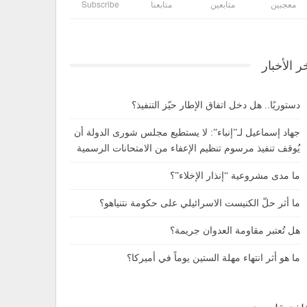
معجبين
متابعين
متابعنا
Subscribe
ر الأخبار
دستوريًا.. هل دخل اتفاق الإطار حيّز التنفيذ؟
جهاد إسماعيل لـ”إنباء”: لا يستطيع مجلس شورى الدولة أن
يُوقف تنفيذ مرسوم تنظيم الإعفاء من الامتحانات الرسمية
ما مدى مشروعية “إنذار الإخلاء”؟
ما أثر حلّ الكنيست الاسرائيلي على حكومة نتنياهو؟
هل تُعتبر مقاومة العدوان جريمة؟
ما هو أثر انتهاء مهلة الستين يوماً في أميركا؟