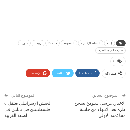
إنباء
التغطية الإخبارية
السعودية
جنيف 2
روسيا
سوريا
صحيفة الحياة اللندنية
0
مشاركة
Facebook
Twitter
Google+
Pinterest
WhatsApp
ReddIt
البريد الإلكتروني
الموضوع السابق
الموضوع التالي
الاخبار: مرسي سيودع بسجن
الجيش الإسرائيلي يعتقل 6
طرة بعد الانتهاء من جلسة
فلسطينيين في نابلس في
محاكمته الاولى
الضفة الغربية