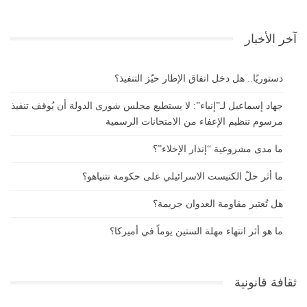
آخر الأخبار
دستوريًا.. هل دخل اتفاق الإطار حيّز التنفيذ؟
جهاد إسماعيل لـ”إنباء”: لا يستطيع مجلس شورى الدولة أن يُوقف تنفيذ
مرسوم تنظيم الإعفاء من الامتحانات الرسمية
ما مدى مشروعية “إنذار الإخلاء”؟
ما أثر حلّ الكنيست الاسرائيلي على حكومة نتنياهو؟
هل تُعتبر مقاومة العدوان جريمة؟
ما هو أثر انتهاء مهلة الستين يوماً في أميركا؟
ثقافة قانونية