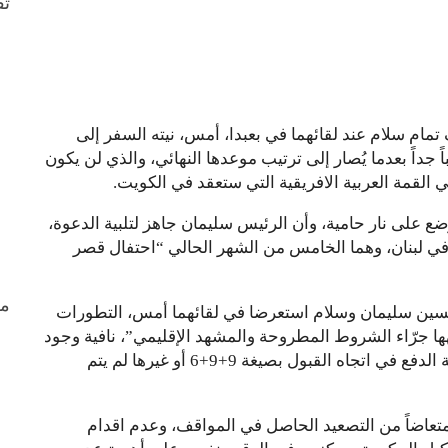
ثق
مام سلام عند لقائهما في بعبدا، أمس، نيته السفر إلى
اً جداً بعدما يُصار إلى ترتيب موعدها النهائي، والذي لن يكون
ع على نار حامية، وأن الرئيس سليمان جاهز لتلبية الدعوة،
 في لبنان، وهما الخامس من الشهر الحالي “احتفال قصر
من
سين سليمان وسلام استعرضا في لقائهما أمس، التطورات
جهها جرّاء الشروط المطروحة والمشهد الإقليمي”، نافية وجود
أي توجه لديهما بتسويق صيغة جديدة، أو حتى محاولة الدفع في اتجاه القبول بصيغة 9+9+6 أو غيرها لم يتم
متعاضاً من التصعيد الحاصل في المواقف، وعدم اقدام