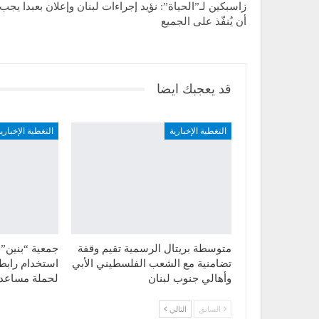
زاسبكين لـ”الحياة”: نؤيد إجراءات لبنان وإعلان بعبدا يجب
أن يُنفّذ على الجميع
قد يعجبك ايضا
التغطية الإخبارية
التغطية الإخباري
متوسطة بريتال الرسمية تقيم وقفة
جمعية “بنين” 
تضامنية مع الشعب الفلسطيني الأبي
استخدام رابط
وأهالي جنوب لبنان
لحملة مساع
السابق
التالي