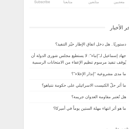
معجبين
متابعين
متابعنا
Subscribe
ر الأخبار
دستوريًا.. هل دخل اتفاق الإطار حيّز التنفيذ؟
جهاد إسماعيل لـ”إنباء”: لا يستطيع مجلس شورى الدولة أن
يُوقف تنفيذ مرسوم تنظيم الإعفاء من الامتحانات الرسمية
ما مدى مشروعية “إنذار الإخلاء”؟
ما أثر حلّ الكنيست الاسرائيلي على حكومة نتنياهو؟
هل تُعتبر مقاومة العدوان جريمة؟
ما هو أثر انتهاء مهلة الستين يوماً في أميركا؟