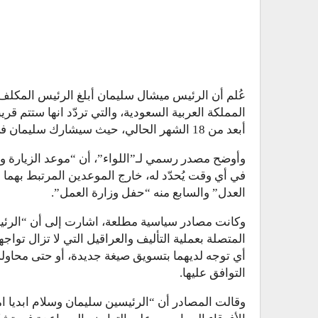
عُلم أن الرئيس ميشال سليمان أبلغ الرئيس المكلف ت
المملكة العربية السعودية، والتي تردّد انها ستتم قريب
أبعد من 18 الشهر الحالي، حيث سيشارك سليمان في القمة العربية الافريقية التي ستعقد في الكويت.
وأوضح مصدر رسمي لـ”اللواء”، أن “موعد الزيارة وض
في أي وقت يُحدّد له، خارج الموعدين المرتبط بهما
العدل” والسابع منه “حفل وزارة العمل”.
وكانت مصادر سياسية مطلعة، اشارت إلى أن “الرئي
المتصلة بعملية التأليف والعراقيل التي لا تزال توا
التوافق عليها.
وقالت المصادر أن “الرئيسين سليمان وسلام ابديا ا