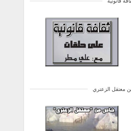
افة قانونية
 معتقل الزعتري