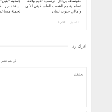
متوسطة بريتال الرسمية تقيم وقفة
جمعية “بنين” 
تضامنية مع الشعب الفلسطيني الأبي
استخدام رابط
وأهالي جنوب لبنان
لحملة مساع
السابق
التالي
اترك رد
لن يتم نشر ع