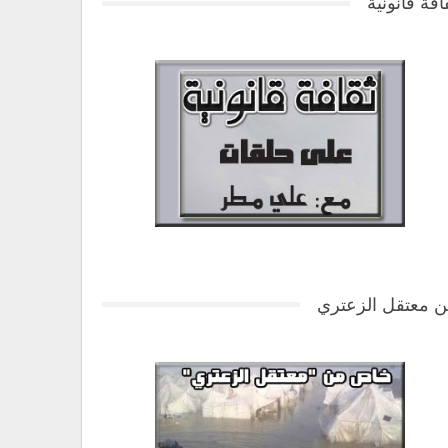
افة قانونية
 معتقل الزعتري