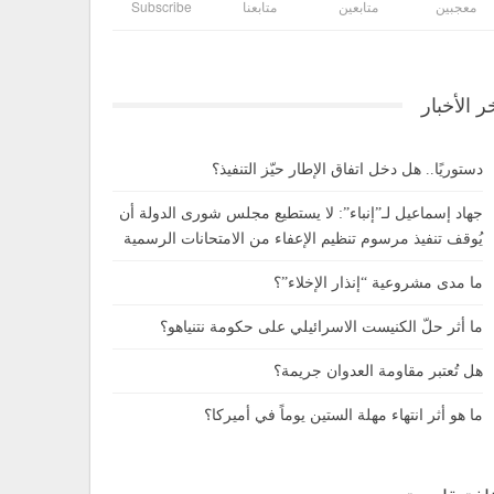
معجبين
متابعين
متابعنا
Subscribe
ر الأخبار
دستوريًا.. هل دخل اتفاق الإطار حيّز التنفيذ؟
جهاد إسماعيل لـ”إنباء”: لا يستطيع مجلس شورى الدولة أن
يُوقف تنفيذ مرسوم تنظيم الإعفاء من الامتحانات الرسمية
ما مدى مشروعية “إنذار الإخلاء”؟
ما أثر حلّ الكنيست الاسرائيلي على حكومة نتنياهو؟
هل تُعتبر مقاومة العدوان جريمة؟
ما هو أثر انتهاء مهلة الستين يوماً في أميركا؟