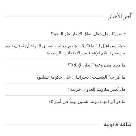
آخر الأخبار
دستوريًا.. هل دخل اتفاق الإطار حيّز التنفيذ؟
جهاد إسماعيل لـ”إنباء”: لا يستطيع مجلس شورى الدولة أن يُوقف تنفيذ
مرسوم تنظيم الإعفاء من الامتحانات الرسمية
ما مدى مشروعية “إنذار الإخلاء”؟
ما أثر حلّ الكنيست الاسرائيلي على حكومة نتنياهو؟
هل تُعتبر مقاومة العدوان جريمة؟
ما هو أثر انتهاء مهلة الستين يوماً في أميركا؟
ثقافة قانونية