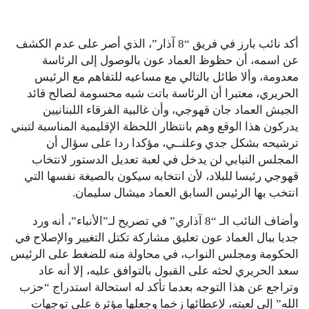
أكد نائب بارز في فريق “8 آذار”، الذي أصر على عدم الكشف
عن اسمه، أن حظوظ العماد عون بالوصول إلى الرئاسة
معدومة، وألا طائل بالتالي مع مساعيه للتفاهم مع الرئيس
الحريري، معتبرا أن الرئاسة باتت شبه محسومة لصالح قائد
الجيش العماد جان قهوجي، وأن غالبية الفرقاء اللبنانيين
يدركون هذا الوقع وهم بانتظار اللحظة الإقليمية المناسبة لتبني
ترشيحه بشكل جدي وعلنــي، مؤكدا ردا على سؤال أن
المجلس النيابي لن يدخل في لعبة تعديل الدستور لانتخاب
قهوجي رئيسا للبلاد، لأن انتخابه سيكون بالصيغة نفسها التي
انتخب بها الرئيس السابق العماد ميشال سليمان.
وأضاف النائب الـ “8 آذاري” في تصريح لـ”الأنباء”، أنه ورد
جديا ببال العماد عون تعليق مشاركة تكتل التغيير والإصلاح في
الحكومة ومجلس النواب، في محاولة منه للضغط على الرئيس
سعد الحريري لحثه على القبول بالتوافق عليه، إلا أنه عاد
وتراجع عن هذا التوجه بعدما تأكد له استحالة استدراج “حزب
الله” إلى لعبته، لإعطائها زخما وجعلها مؤثرة على توجهات