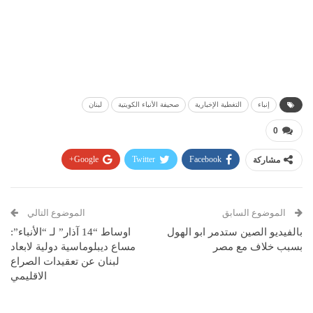
إنباء
التغطية الإخبارية
صحيفة الأنباء الكويتية
لبنان
0
مشاركة
Facebook
Twitter
Google+
Pinterest
WhatsApp
ReddIt
البريد الإلكتروني
الموضوع السابق
الموضوع التالي
بالفيديو الصين ستدمر ابو الهول
اوساط “14 آذار” لـ “الأنباء”:
بسبب خلاف مع مصر
مساع ديبلوماسية دولية لابعاد
لبنان عن تعقيدات الصراع
الاقليمي