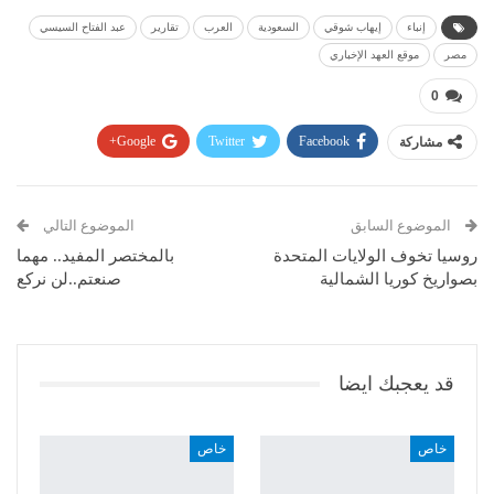
إنباء
إيهاب شوقي
السعودية
العرب
تقارير
عبد الفتاح السيسي
مصر
موقع العهد الإخباري
0
مشاركة
Facebook
Twitter
Google+
Pinterest
WhatsApp
ReddIt
البريد الإلكتروني
الموضوع السابق
الموضوع التالي
روسيا تخوف الولايات المتحدة
بالمختصر المفيد.. مهما
بصواريخ كوريا الشمالية
صنعتم..لن نركع
قد يعجبك ايضا
خاص
خاص