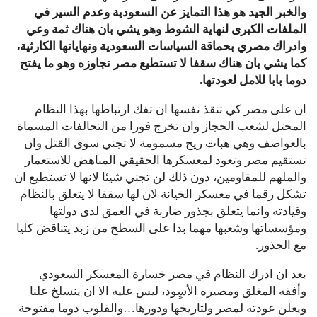
والخبر الجيد هو هذا التمايز عن السعودية وعدم السير في
الملفات الكبرى لنهاية الشوط وهو يشي بان هناك ثمة وعي
وادراك مصري بحماقة السياسات السعودية ونهاياتها الكارثية،
كما يشي بان هناك سقفا لا تستطيع مصر تجاوزه وهو ما يفتح
دوما بابا للامل لعودتها.
ان على مصر كي تنقذ نفسها ان تفك ارتباطها بهذا النظام
المحتل لشعب الحجاز وان تخرج فورا من التحالفات المسماة
بالعواصف وهي هبات ريح مسمومة لا تجني سوى القتل وان
تستقيم مصر وتعود لمعسكرها الحقيقي المناهض للاستعمار
والملهم للمقاومين، دون ذلك لن تجني شيئا لانها لا تستطيع ان
تشكل رقما في معسكر الخيانة لان لها سقفا لا يتعلق بالنظام
وقيادته وانما يتعلق بجذور ضاربة في العمق لدى دولتها
ومؤسساتها وشعبها مهما بدا على السطح من زبد يتناقض كليا
مع الجذور.
بعد ان ادرك النظام في مصر خسارة المعسكر السعودي
وأفقه المغلق ومصيره الأسٍود، ليس عليه الا ان ينسلخ علنا
ويعلن عودته لمصر ولتاريخها ودورها…والقلوب دوما مفتوحة