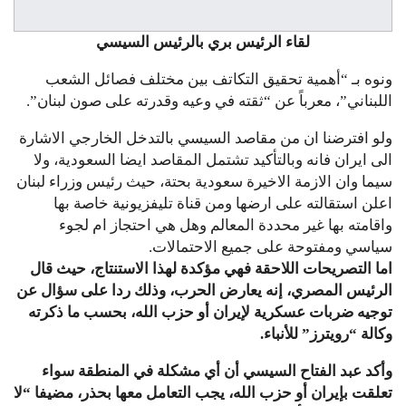
لقاء الرئيس بري بالرئيس السيسي
ونوه بـ “أهمية تحقيق التكاتف بين مختلف فصائل الشعب
اللبناني”، معرباً عن “ثقته في وعيه وقدرته على صون لبنان”.
ولو افترضنا ان من مقاصد السيسي بالتدخل الخارجي الاشارة
الى ايران فانه وبالتأكيد تشتمل المقاصد ايضا السعودية، ولا
سيما وان الازمة الاخيرة سعودية بحتة، حيث رئيس وزراء لبنان
اعلن استقالته على ارضها ومن قناة تليفزيونية خاصة بها
واقامته بها غير محددة المعالم وهل هي احتجاز ام لجوء
سياسي ومفتوحة على جميع الاحتمالات.
اما التصريحات اللاحقة فهي مؤكدة لهذا الاستنتاج، حيث قال
الرئيس المصري، إنه يعارض الحرب، وذلك ردا على سؤال عن
توجيه ضربات عسكرية لإيران أو حزب الله، بحسب ما ذكرته
وكالة “رويترز” للأنباء.
وأكد عبد الفتاح السيسي أن أي مشكلة في المنطقة سواء
تعلقت بإيران أو حزب الله، يجب التعامل معها بحذر، مضيفا “لا