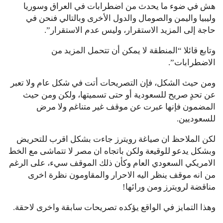
هش في ضوء ما يحدث من اضطرابات في العراق وسوريا
وليبيا واليمن والصومال والدول الأخرى وبالتالي فنحن في
حاجة إلى المزيد الاستقرار، وليس عدم الاستقرار”.
وتابع قائلا “المنطقة لا يمكن أن تتحمل المزيد من
الاضطرابات”.
ومن حيث الشكل، فإن التصريحات أتت في شكل عام ولا تعبر
عن تحدٍ صريح للسعودية أو حتى تسميتها، ولكن ومن حيث
المضمون فإنها عبرت عن موقف غير متناغم ولا مرض
للسعوديين.
لكن الملاحظ ان صياغة رويترز جاءت بشكل اقرب للتحريض
وبشكل يدعو للوقيعة ولكن باتجاه ان مصر لا تتماشى مع الخط
الامريكي السعودي العام وكأن ذلك الموقف سيء، على الرغم
من انه موقف ينظر اليه الاحرار والمقاومون نظرة اخرى
مناقضة لرويترز ومن ورائها!
وهذا التمايز في الواقع يؤكده تصريحات سابقة واخرى لاحقة.