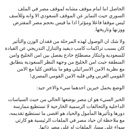
الحاصل اننا امام موقف مشابه لموقف مصر في الملف
السوري حيث التمايز عن الموقف السعودي الا وانه وللأسف
ليس موقفا فاعلا ومؤثرا اذا ما قيس بحجم مصر المفترض
ووزنها وتاريخها.
ولا شك ان الوصول لهذه المرحلة من فقدان الوزن والتأثير
كان بسبب تراكمات كامب ديفيد والتنازل التدريجي عن القيادة
للسعودية وابتكار مصطلح خادع يفصل بين امن الخليج وامن
المنطقة حيث امن الخليج من وجهة النظر السعودية يتطابق
مع نظرية الامن الاسرائيلي وهو ما يتناقض كليا مع الامن
القومي العربي وفي قلبه الامن القومي المصري!
الوضع يحمل خبرين احدهما سيء والاخر جيد:
الخبر السيء هو ان مصر بوضعها الحالي من حيث السياسات
الداخلية والتحالفات الرسمية الخارجية لا تستطيع ممارسة
دورها وتأثيرها المأمول والحياد هو اقصى ما تستطيع تقديمه،
مع ملاحظة ان حياد مصر في الملفات الرئيسية هو كارثي
سواء على مسار الملفات او على مصر ذاتها.