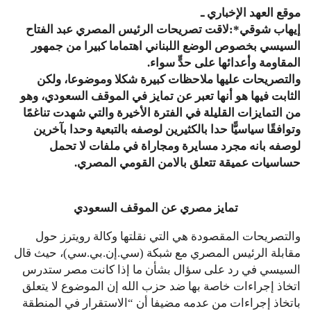
موقع العهد الإخباري ـ
إيهاب شوقي*:
لاقت تصريحات الرئيس المصري عبد الفتاح
السيسي بخصوص الوضع اللبناني اهتماما كبيرا من جمهور
المقاومة وأعدائها على حدٍّ سواء.
والتصريحات عليها ملاحظات كبيرة شكلا وموضوعا، ولكن
الثابت فيها هو أنها تعبر عن تمايز في الموقف السعودي، وهو
من التمايزات القليلة في الفترة الأخيرة والتي شهدت تناغمًا
وتوافقًا سياسيًّا حدا بالكثيرين لوصفه بالتبعية وحدا بآخرين
لوصفه بانه مجرد مسايرة ومجاراة في ملفات لا تحمل
حساسيات عميقة تتعلق بالامن القومي المصري.
تمايز مصري عن الموقف السعودي
والتصريحات المقصودة هي التي نقلتها وكالة رويترز حول
مقابلة الرئيس المصري مع شبكة (سي.إن.بي.سي)، حيث قال
السيسي في رد على سؤال بشأن ما إذا كانت مصر ستدرس
اتخاذ إجراءات خاصة بها ضد حزب الله إن الموضوع لا يتعلق
باتخاذ إجراءات من عدمه مضيفا أن “الاستقرار في المنطقة