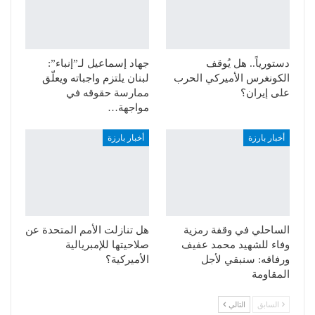
دستورياً.. هل يُوقف
جهاد إسماعيل لـ”إنباء”:
الكونغرس الأميركي الحرب
لبنان يلتزم واجباته ويعلّق
على إيران؟
ممارسة حقوقه في
مواجهة…
أخبار بارزة
أخبار بارزة
الساحلي في وقفة رمزية
هل تنازلت الأمم المتحدة عن
وفاء للشهيد محمد عفيف
صلاحيتها للإمبريالية
ورفاقه: سنبقي لأجل
الأميركية؟
المقاومة
السابق
التالي