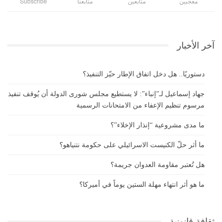
معجبين
متابعين
متابعنا
Subscribe
آخر الأخبار
دستوريًا.. هل دخل اتفاق الإطار حيّز التنفيذ؟
جهاد إسماعيل لـ”إنباء”: لا يستطيع مجلس شورى الدولة أن يُوقف تنفيذ
مرسوم تنظيم الإعفاء من الامتحانات الرسمية
ما مدى مشروعية “إنذار الإخلاء”؟
ما أثر حلّ الكنيست الاسرائيلي على حكومة نتنياهو؟
هل تُعتبر مقاومة العدوان جريمة؟
ما هو أثر انتهاء مهلة الستين يوماً في أميركا؟
ثقافة قانونية