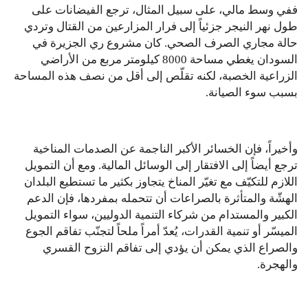
ففي وسط مالي، على سبيل المثال، ترجع الفيضانات على
طول نهر النيجر جزئياً إلى فرار المزارعين من القتال وتردي
حالة مجاري الصرف الصحي. كان مشروع ري الجزيرة في
السودان يغطي مساحة 8000 كيلومتر مربع من الأراضي
الزراعية الخصبة، لكنه تقلّص إلى أقل من نصف هذه المساحة
بسبب سوء الصيانة.
وأخيراً، فإن الخسائر الأكبر الناجمة عن الصدمات المناخية
ترجع أيضاً إلى الافتقار إلى الوسائل المالية. ومع أن التمويل
اللازم للتكيّف مع تغيّر المناخ يتجاوز بكثير ما تستطيع البلدان
الهشّة والمتأثرة بالصراعات أن تتحمله بمفردها، فإن الدعم
الكبير والمستدام من شركاء التنمية الدوليين، سواء التمويل
الميسّر أو تنمية القدرات، يُعدّ أمراً ملحاً لتجنّب تفاقم الجوع
والصراع الذي يمكن أن يؤدي إلى تفاقم النزوح القسري
والهجرة.