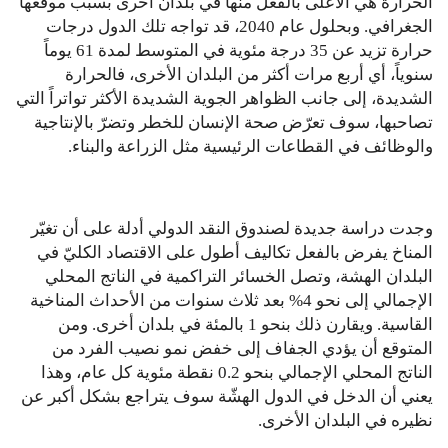
الحرارة هي الأعلى بالفعل منها في بلدان أخرى بسبب موقعها
الجغرافي. وبحلول عام 2040، قد تواجه تلك الدول درجات
حرارة تزيد عن 35 درجة مئوية في المتوسط لمدة 61 يوماً
سنوياً، أي أربع مرات أكثر من البلدان الأخرى، فالحرارة
الشديدة، إلى جانب الظواهر الجوية الشديدة الأكثر تواتراً التي
تصاحبها، سوف تعرّض صحة الإنسان للخطر وتضرّ بالإنتاجية
والوظائف في القطاعات الرئيسية مثل الزراعة والبناء.
وجدت دراسة جديدة لصندوق النقد الدولي أدلة على أن تغيّر
المناخ يفرض بالفعل تكاليف أطول على الاقتصاد الكليّ في
البلدان الهشة، وتصل الخسائر التراكمية في الناتج المحلي
الإجمالي إلى نحو 4% بعد ثلاث سنوات من الأحداث المناخية
القاسية. ويقارن ذلك بنحو 1 بالمئة في بلدان أخرى. ومن
المتوقع أن يؤدي الجفاف إلى خفض نمو نصيب الفرد من
الناتج المحلي الإجمالي بنحو 0.2 نقطة مئوية كل عام، وهذا
يعني أن الدخل في الدول الهشّة سوف يتراجع بشكل أكبر عن
نظيره في البلدان الأخرى.