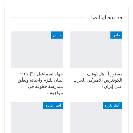
قد يعجبك ايضا
خاص
خاص
دستورياً.. هل يُوقف
جهاد إسماعيل لـ”إنباء”:
الكونغرس الأميركي الحرب
لبنان يلتزم واجباته ويعلّق
على إيران؟
ممارسة حقوقه في
مواجهة…
أخبار بارزة
أخبار بارزة