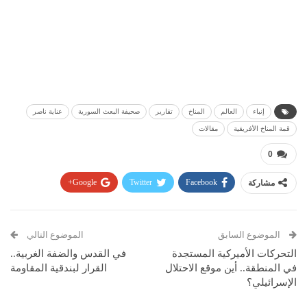
إنباء
العالم
المناخ
تقارير
صحيفة البعث السورية
عناية ناصر
قمة المناخ الأفريقية
مقالات
0
مشاركة
Facebook
Twitter
Google+
Pinterest
WhatsApp
ReddIt
البريد الإلكتروني
الموضوع السابق
الموضوع التالي
التحركات الأميركية المستجدة
في القدس والضفة الغربية..
في المنطقة.. أين موقع الاحتلال
القرار لبندقية المقاومة
الإسرائيلي؟