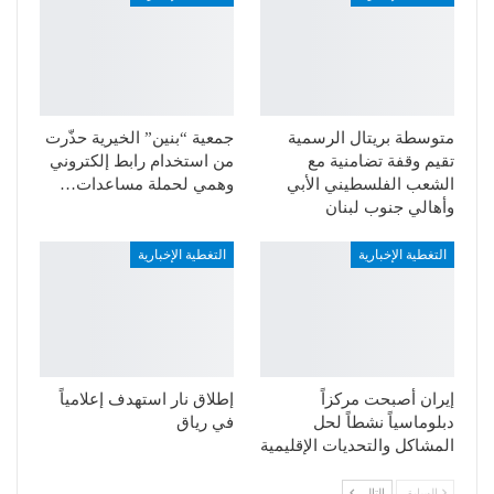
متوسطة بريتال الرسمية
جمعية “بنين” الخيرية حذّرت
تقيم وقفة تضامنية مع
من استخدام رابط إلكتروني
الشعب الفلسطيني الأبي
وهمي لحملة مساعدات…
وأهالي جنوب لبنان
التغطية الإخبارية
التغطية الإخبارية
إيران أصبحت مركزاً
إطلاق نار استهدف إعلامياً
دبلوماسياً نشطاً لحل
في رياق
المشاكل والتحديات الإقليمية
السابق
التالي