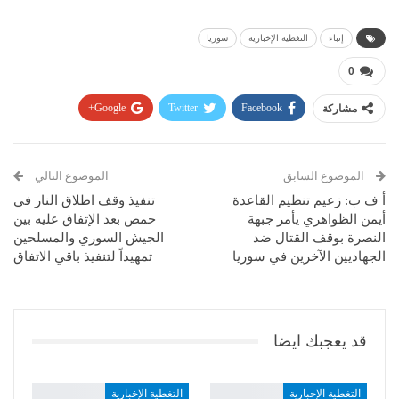
إنباء
التغطية الإخبارية
سوريا
0
مشاركة
Facebook
Twitter
Google+
Pinterest
WhatsApp
ReddIt
البريد الإلكتروني
الموضوع السابق
الموضوع التالي
أ ف ب: زعيم تنظيم القاعدة
تنفيذ وقف اطلاق النار في
أيمن الظواهري يأمر جبهة
حمص بعد الإتفاق عليه بين
النصرة بوقف القتال ضد
الجيش السوري والمسلحين
الجهاديين الآخرين في سوريا
تمهيداً لتنفيذ باقي الاتفاق
قد يعجبك ايضا
التغطية الإخبارية
التغطية الإخبارية