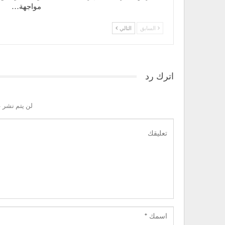
مواجهة…
السابق
التالي
اترك رد
لن يتم نشر ع