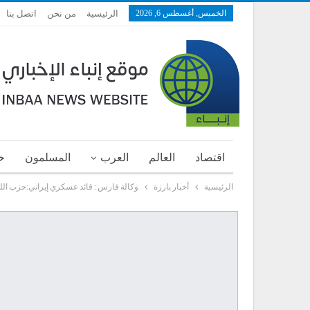
الخميس, أغسطس 6, 2026
الرئيسية
من نحن
اتصل بنا
اقتصاد
العالم
العرب
المسلمون
خ
الرئيسية
أخبار بارزة
وكالة فارس : قائد عسكري إيراني:حزب الله