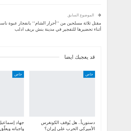
الموضوع السابق
مقتل ثلاثة مسلحين من ’’أحرار الشام’’ بانفجار عبوة ناسف
أثناء تحضيرها للتفجير في مدينة بنش بريف ادلب
قد يعجبك ايضا
خاص
خاص
دستورياً.. هل يُوقف الكونغرس
جهاد إسماعيل ل
الأميركي الحرب على إيران؟
واجباته ويعلّ