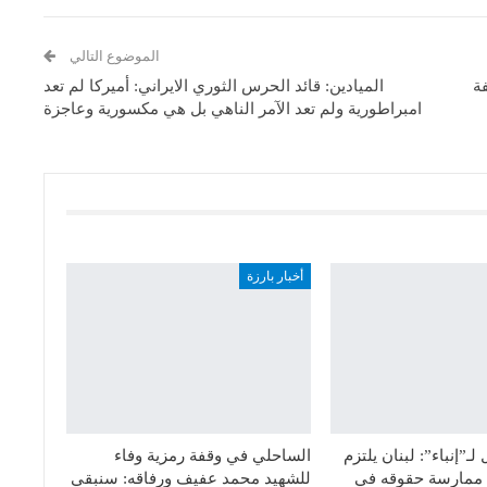
الموضوع التالي
ة
الميادين: قائد الحرس الثوري الايراني: أميركا لم تعد
امبراطورية ولم تعد الآمر الناهي بل هي مكسورية وعاجزة
أخبار بارزة
ـ”إنباء”: لبنان يلتزم
الساحلي في وقفة رمزية وفاء
ق ممارسة حقوقه في
للشهيد محمد عفيف ورفاقه: سنبقي