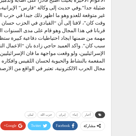
الاعوام الاخيرة بحيث اصبح قادرا على اصابة وتدمي
ضئيلة جدا”.وفي حديث إلى وكالة “فارس” الإيرانية،
وقت كان”، لافتا إلى أن “القيادي في الحزب حسان ا
مهمة من ضمنها ايجاد احتياطيات دفاعية كبيرة ستظ
سبب كان”. واكد العميد حاجي زادة بان “الاعمال ال
الإسرائيليين، ولو وقعت مواجهة ما فان الإسرائيليين
المفعمة بالنشاط والحيوية لحسان اللقيس وافكاره ا
مجال الحرب الالكترونية، تعتبر في الواقع من الارصد
أخبار
إنباء
إيران
حزب الله
لبنان
مشاركة
Facebook
Twitter
Google+