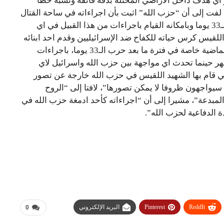
ر اي هدف داخل الاراضي المحتلة بدقة فائقة ونسبة خطأ
 لفت إلى أن “حزب الله” اثبت بأن اجراءاته في ساحة القتال
غير متوقعة للعدو وهو ما اظهر ذلك جيدا في حرب الـ33 يوما وبامكانه القيام باجراءات من هذا القبيل في اي
للقيس كرس حياته للكفاح ضد الإسرائيليين وقدم احد ابنائه
قربانا في هذا المجال وهو قام على مدى السنوات الماضية خاصة في فترة ما بعد حرب الـ33 يوما، باجراءات
هر حينما تحدث اي مواجهة بين حزب الله واسرائيل لاي
تي قام بها الشهيد اللقيس في حزب الله خارجة عن تصور
 سيواجهون ظروفا لا يمكن تصورها”، لافتا إلى “الروح
لمبدعة”، مشيرا إلى أن “اجراءاته كأحد ادمغة حزب الله في
ة الدفاعية لحزب الله”.
ReddIt
Pinterest
البريد الإلكتروني
0