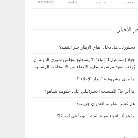
معجبين
متابعين
متابعنا
Subscribe
ر الأخبار
دستوريًا.. هل دخل اتفاق الإطار حيّز التنفيذ؟
جهاد إسماعيل لـ”إنباء”: لا يستطيع مجلس شورى الدولة أن
يُوقف تنفيذ مرسوم تنظيم الإعفاء من الامتحانات الرسمية
ما مدى مشروعية “إنذار الإخلاء”؟
ما أثر حلّ الكنيست الاسرائيلي على حكومة نتنياهو؟
هل تُعتبر مقاومة العدوان جريمة؟
ما هو أثر انتهاء مهلة الستين يوماً في أميركا؟