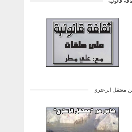
افة قانونية
 معتقل الزعتري