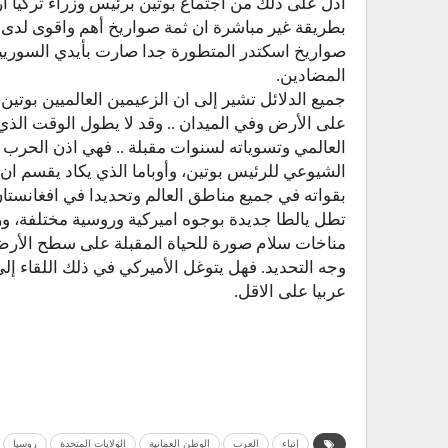
أدل على ذلك من اجتماع بوتين برئيس وزراء تركيا ار
بطريقة غير مباشرة ان ثمة صواريخ أهم واقوى لدى
صواريخ اسكتدر المتطورة جدا صارت بأيدي السوريين
المضادين.
جميع الدلائل تشير إلى ان الزعيمين العالميين بوتين
على الأرض وفي الميدان .. وقد لا يطول الوقت الذي
العالمي وتسوياته لسنوات مقبلة .. فهي اذن الحرب 
الشيوعي للرئيس بوتين، وأوباما الذي يكاد يقسم ان 
بقواته في جميع مناطق العالم وتحديدا في افغانستان
تطل يالطا جديدة بوجوه اميركية وروسية مختلفة، و
مناخات سلام صورة للحياة المقبلة على سطح الأرض 
وجه التحديد. فهل يتوغل الأميركي في ذلك اللقاء إل
عربيا على الاقل.
إنباء
العرب
الوطن العمانية
الولايات المتحدة
روسيا