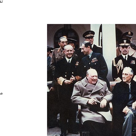
ثق
من