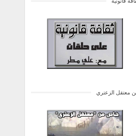
افة قانونية
 معتقل الزعتري