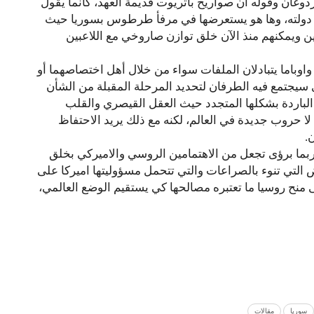
دوغان وقوله ان صواريخ باتريوت قديمة العهد، كأنما يقول
 دولته، وها هو يستعرضها في مرفأ طرطوس بسوريا حيث
 ويمكنهم منذ الآن خلق توازن صاروخي مع اللاعبين
 واوباما يتبادلان الملفات سواء من خلال أهل اختصاصهما أو
 سيجتمع فيه الطرفان لتحديد المرحلة المقبلة من الشأن
الباردة بشكلها المتجدد حيث العقل القيصري والقلب
لا حروب جديدة في العالم، لكنه مع ذلك يريد الاحتفاظ
.
ربما برؤى تجعل من الاهتمامين الروسي والاميركي بخلق
التي تنوء بالصراعات والتي تتحمل مسؤوليتها اميركا على
ى منح روسيا ما تعتبره مصالحها كي يستقيم الوضع العالمي،
سوريا
مقالات