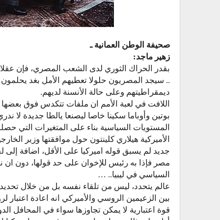
صحيفة الوطن العمانية ـ
زهير ماجد:
بقدر الحراك الثوري لدى الشعب المصري، فإن عقلاءه
.. سيجد المصريون حلولا تعطيهم الأمل بغد يحلمون ب
ديمقراطيتهم وعلى حالة الأنسنة لديهم.
اللافت في لعبة الأمم ان ملفات تتكدس فوق بعضها با
بوتين وأوباما سكينا خاصا ليصنعا يالطا جديدة لا ندر
المستويات السياسية بناء على المتغيرات التي حصل
الأميركية هيلاري كلينتون حول موافقتها وزير الخا
جديد لم يسبق قوله اميركيا على الأقل، اضافة إلى 
مصر فإذا به رئيس للإخوان على حد قولها، دون ان
السياسي في ليبيا.. …
عالم يتحدد، ليس من تلقاء نفسه بل من خلال تحديد 
بين الزعيمين الروسي والأميركي انه اعادة اعتبار لر
قوة اعتبارية لا يمكن تجاوزها سواء في المحافل الد