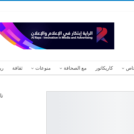
اص
كاريكاتور
مع الصحافة
منوعات
ثقافة
ري
تا