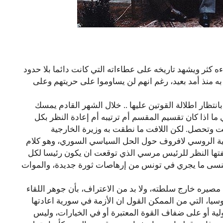
 كثر ويشهد تاريخه على عطاءاته التي كانت دائما بلا حدود
ه منذ أمد بعيد، رغم انهم لن يساوموا على حريتهم وعلى
نتظار اطلالة القوتين عليها .. خلال الشهر القادم يمسك
ي ما اذا كان تقسيم المقسم أم ترتيبه أم إعادة النظر بكل
ت وتحصل. لكن اللافت ما نطقت به وزيرة الخارجية
رجية الروسي لافروف حول الحل السياسي السوري، وهو كلام
لفتها النظر للرئيس مرسي الذي توقعت ان يكون رئيسا لكل
 ننسى ما يجري في تونس من إرهاصات ثورة جديدة، والموات
مصيره خارج سلطته، ولا بد من الاعتراف، بأن جوهر اللقاء
وسيا، التي من الممكن القول ان الأزمة في سورية اعادتها
ولية أو على ضفاف القوة المعتبرة أو في الخيارات، وليس