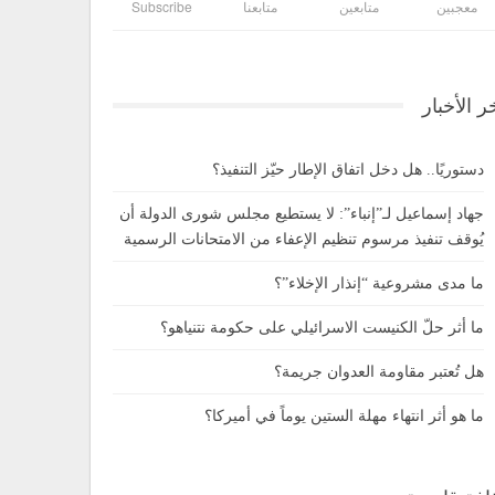
معجبين
متابعين
متابعنا
Subscribe
ر الأخبار
دستوريًا.. هل دخل اتفاق الإطار حيّز التنفيذ؟
جهاد إسماعيل لـ”إنباء”: لا يستطيع مجلس شورى الدولة أن
يُوقف تنفيذ مرسوم تنظيم الإعفاء من الامتحانات الرسمية
ما مدى مشروعية “إنذار الإخلاء”؟
ما أثر حلّ الكنيست الاسرائيلي على حكومة نتنياهو؟
هل تُعتبر مقاومة العدوان جريمة؟
ما هو أثر انتهاء مهلة الستين يوماً في أميركا؟