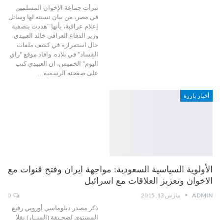
تبرأت جماعة الإخوان المسلمين
في مصر، من بيان نسبته لها وسائل
إعلام عراقية، بأنها "هددت بتصفية
وزير الدفاع العراقي خالد العبيدي،
حال استمراره في كشف ملفات
الفساد" في بلاده. وافاد موقع "راي
اليوم" الخميس، ان العبيدي كتب
على صفحته الرسمية…
أخبار بارزة
الأولوية السياسية السعودية: مواجهة ايران وفتح قنوات مع
الاخوان وتعزيز العلاقات مع اسرائيل
ADMIN
مارس 13, 2015
0
ذكر مصدر دبلوماسي أوروبي رفيع
المستوى لصحـيفة (المنــار) نقلا