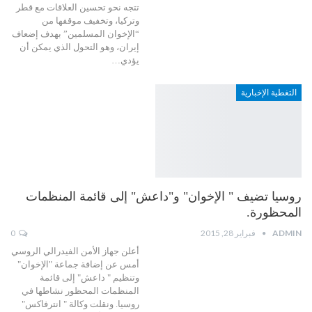
تتجه نحو تحسين العلاقات مع قطر
وتركيا، وتخفيف موقفها من
“الإخوان المسلمين” بهدف إضعاف
إيران، وهو التحول الذي يمكن أن
يؤدي…
التغطية الإخبارية
روسيا تضيف " الإخوان" و"داعش" إلى قائمة المنظمات
المحظورة.
ADMIN
فبراير 28, 2015
0
أعلن جهاز الأمن الفيدرالي الروسي
أمس عن إضافة جماعة "الإخوان"
وتنظيم " داعش" إلى قائمة
المنظمات المحظور نشاطها في
روسيا. ونقلت وكالة " انترفاكس"