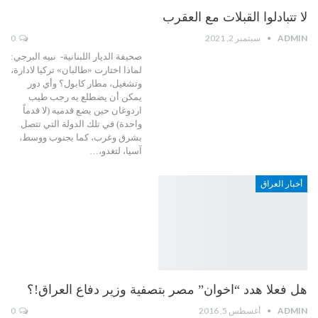
لا تتبادلوا القبلات مع العقرب
ADMIN
سبتمبر 2, 2021
0
صحيفة الديار اللبنانية- نبيه البرجي:
لماذا اختارت «طالبان» تركيا لادارة،
وتشغيل، مطار كابول؟ وأي دور
يمكن أن يضطلع به رجب طيب
اردوغان حين يضع قدميه (لا قدماً
واحدة) في تلك الدولة التي تتصل
بشرق وغرب، كما بجنوب ووسط،
آسيا، لتغدو،…
أخبار العراق
هل فعلا هدد “اخوان” مصر بتصفية وزير دفاع العراق!؟
ADMIN
أغسطس 5, 2016
0