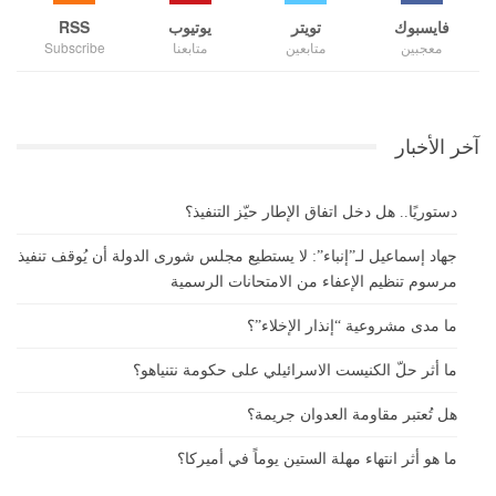
فايسبوك
تويتر
يوتيوب
RSS
معجبين
متابعين
متابعنا
Subscribe
آخر الأخبار
دستوريًا.. هل دخل اتفاق الإطار حيّز التنفيذ؟
جهاد إسماعيل لـ”إنباء”: لا يستطيع مجلس شورى الدولة أن يُوقف تنفيذ
مرسوم تنظيم الإعفاء من الامتحانات الرسمية
ما مدى مشروعية “إنذار الإخلاء”؟
ما أثر حلّ الكنيست الاسرائيلي على حكومة نتنياهو؟
هل تُعتبر مقاومة العدوان جريمة؟
ما هو أثر انتهاء مهلة الستين يوماً في أميركا؟