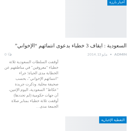
أخبار بارزة
السعودية : ايقاف 3 خطباء بدعوى انتمائهم “الإخواني”
ADMIN
مايو 13, 2014
0
أوقفت السلطات السعودية ثلاثة
خطباء “معروفين” في مناطقهم عن
الخطابة مدى الحياة؛ جراء
“انتمائهم الإخواني”، بحسب
صحيفة محلية. وذكرت جريدة
“عكاظ” السعودية، اليوم الإثنين،
أن جهات حكومية (لم تحددها)
أوقفت ثلاثة خطباء بمنابر صلاة
الجمعة مدى…
التغطية الإخبارية