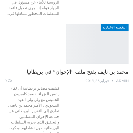
الروسية للأنباء عن مسؤول في
الجهاز قوله إنه جرى تعديل قائمة
المنظمات المحظور نشاطها في…
التغطية الإخبارية
محمد بن نايف يفتح ملف “الإخوان” في بريطانيا
ADMIN
فبراير 28, 2015
0
كشفت مصادر بريطانية أن لقاء
رئيس الوزراء، ديفيد كاميرون
الخميس مع ولي ولي العهد
السعودي ، الأمير محمد بن نايف ،
تطرق إلى التقرير البريطاني عن
جماعة الإخوان المسلمين
والتحقيق الذي تجريه السلطات
البريطانية حول نشاطهم. وذكرت