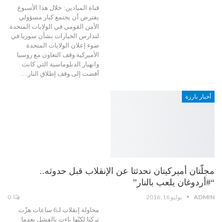
قناة الميادين: خلال هذا الأسبوع
يفترض أن يجتمع كبار مسؤولي
الأمن القومي في الولايات المتحدة
لتدارس الخيارات بشأن سوريا في
ضوء إعلان الولايات المتحدة
الأميركية وقف التعاون مع روسيا
وانهيار الدبلوماسية التي كانت
أفضت إلى وقف إطلاق النار.…
أخبار بارزة
مجلّتان أميركيتان تحدثتا عن الإنقلاب قبل حدوثه..
“#أردوغان يلعب بالنار”
ADMIN
يوليو 16, 2016
0
محاولة إنقلاب لـ6 ساعات هزّت
تركيا لكنّها باءت بالفشل بعدما