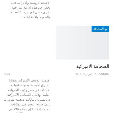
الاجندة الروسية والايرانية فيما
يخص حل هذه الازمة. من جهة
اخرى حظي فوز حزب "العدالة
والتنمية" بالانتخابات…
مع الصحافة
الصحافة الاميركية
ADMIN
فبراير 6, 2014
0
اهتمت الصحف الأميركية بقضايا
الشرق الأوسط ومنها تداعيات
الأحداث في مصر وكبت الحريات
العامة، وفشل السياسة الأميركية
في سوريا. وتناولت صحيفة نيويورك
تايمز حرية التعبير في الولايات
المتحدة، قائلة إن ثمة مغالاة في