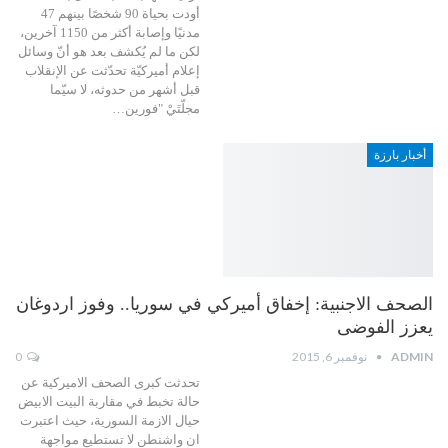
أودت بحياة 90 شخصًا بينهم 47
مدنيًا وإصابة أكثر من 1150 آخرين،
لكن ما لم يُكشف بعد هو أنّ وسائل
إعلام أميركيّة تحدّثت عن الإنقلاب
قبل أشهر من حدوثه، لا سيّما
مجلّتَيْ "فورين…
أخبار بارزة
الصحف الاجنبية: إخفاق أميركي في سوريا.. وفوز اردوغان
يعزز الفوضى
ADMIN
نوفمبر 6, 2015
0
تحدثت كبرى الصحف الاميركية عن
حالة تخبط في مقاربة البيت الابيض
حيال الازمة السورية، حيث اعتبرت
ان واشنطن لا تستطيع مواجهة