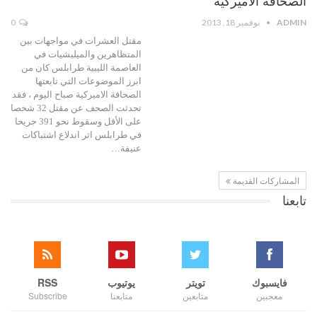
الصحافة الاميركية
ADMIN
نوفمبر 18, 2013
0
مقتل العشرات في مواجهات بين
المتظاهرين والميليشيات في
العاصمة الليبية طرابلس كان من
ابرز الموضوعات التي تابعتها
الصحافة الاميركية صباح اليوم ، فقد
تحدثت الصحف عن مقتل 32 شخصا
على الأقل وسقوط نحو 391 جريحا
في طرابلس اثر اندلاع اشتباكات
عنيفة…
المشاركات القديمة
تابعنا
فايسبوك
تويتر
يوتيوب
RSS
معجبين
متابعين
متابعنا
Subscribe