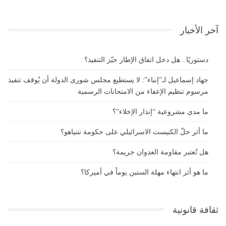
آخر الأخبار
دستوريًا.. هل دخل اتفاق الإطار حيّز التنفيذ؟
جهاد إسماعيل لـ”إنباء”: لا يستطيع مجلس شورى الدولة أن يُوقف تنفيذ
مرسوم تنظيم الإعفاء من الامتحانات الرسمية
ما مدى مشروعية “إنذار الإخلاء”؟
ما أثر حلّ الكنيست الاسرائيلي على حكومة نتنياهو؟
هل تُعتبر مقاومة العدوان جريمة؟
ما هو أثر انتهاء مهلة الستين يوماً في أميركا؟
ثقافة قانونية