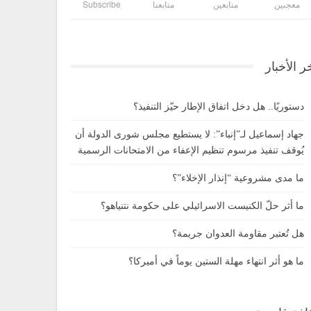
معجبين
متابعين
متابعنا
Subscribe
ر الأخبار
دستوريًا.. هل دخل اتفاق الإطار حيّز التنفيذ؟
جهاد إسماعيل لـ”إنباء”: لا يستطيع مجلس شورى الدولة أن
يُوقف تنفيذ مرسوم تنظيم الإعفاء من الامتحانات الرسمية
ما مدى مشروعية “إنذار الإخلاء”؟
ما أثر حلّ الكنيست الاسرائيلي على حكومة نتنياهو؟
هل تُعتبر مقاومة العدوان جريمة؟
ما هو أثر انتهاء مهلة الستين يوماً في أميركا؟