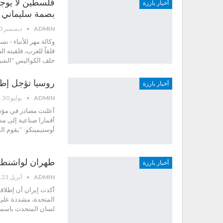
فلسطين لا يوجد
أخبار بارزة
بصمة سليماني
ADMIN
ديسمبر 30, 2021
وكالة مهر للأنباء -
قلقاً للغرب، فلقبته ا
خلف الكواليس "الشب
روسيا تؤجل إطلاق صاروخ 
أخبار بارزة
ADMIN
يوليو 30, 2020
أقمارا صناعية إلى مد
أوستيمينكو: "يقوم ال
طهران لواشنطن: 
أخبار بارزة
ADMIN
أبريل 23, 2020
أكدت إيران أن إطلاقها
المتحدة، مشددة على 
لسان المتحدث باسمه