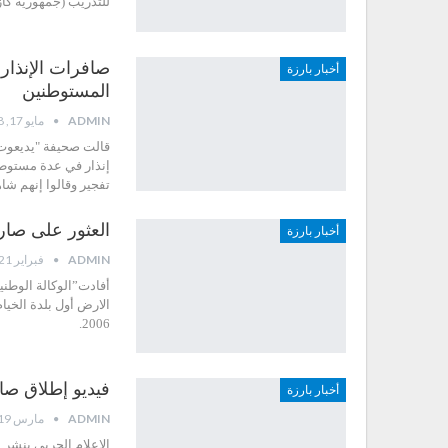
للتدريب (جمهورية كا
صافرات الإنذار
أخبار بارزة
المستوطنين
ADMIN
مايو 17, 2018
قالت صحيفة "يديعوت 
إنذار في عدة مستوطن
تفجير وقالوا إنهم ش
العثور على صار
أخبار بارزة
ADMIN
فبراير 21, 2018
أفادت”الوكالة الوطن
الارض أول بلدة الخي
2006.
فيديو إطلاق صاروخ بركان 2 على قا
أخبار بارزة
ADMIN
مارس 19, 2017