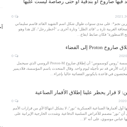
 فيها صاروخ أو بندقية أو حتى رصاصة ليست عليها
0
 نسرين نجم*: على مدى سنوات طوال شكل اسم الشهيد القائد قاسم سليماني
آخ
لصحافة الغربية تارة بـ "قائد الظل" وتارة أخرى بـ "أخطر رجل"، كل هذا وهو
ح الاسطورة" فكان ضابط ايقاع…
Proton إلى الفضاء
0
أعلنت مصادر في مؤسسة "روس كوسموس" أن إطلاق صاروخ Proton-M الروسي الذي سيحمل
ارات الأرض قد تم تأجيله ليوم واحد. وقال المتحدث باسم المؤسسة، فلاديمير
مختصون في قاعدة بايكونور الفضائية حاليا بإجراء…
لا قرار يحظر علينا إطلاق الأقمار الصناعية
0
 أول أقمارها الصناعية العسكرية "نور"، لا يشكل انتهاكا لأي من قرارات الأمم
أن "نور" مصمم للأغراض السلمية الدفاعية. وشددت الخارجية الإيرانية على
ا عباس موسوي، على أنه "لا…