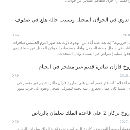
زاخستان) أجرى الطاقم القتالي من قوات…
 تدوي في الجولان المحتل وتسبب حالة هلع في صفوف
0
أحرونوت" إنه بعد عدة أيام من الهدوء، دوّت بعد ظهر اليوم الخميس صافرات
ات في شمال هضبة الجولان. وأفاد مستوطنو الجولان المحتل عن سماع دوي
اهدوا عملية إعتراض في السماء. وقال المتحدث…
وخ قازان طائرة قديم غير منفجر في الخيام
0
ية للاعلام” أنه عثر عصر أمس على صاروخ قازان طائرة قديم غير منفجر في
ام، عندما كان عمال يحفرون بنية تحتية للصرف الصحي ويعود الى حرب تموز
عدة الملك سلمان بالرياض
0
الإعلام الحربي ينشر مقطعاً مصوراً للصاروخ بركان 2 الذي استهدف قاعدة الملك سلمان بالرياض