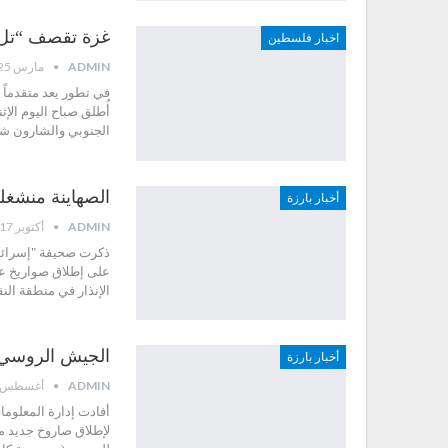
غزة تقصف “تل أب
اخبار فلسطين
ADMIN
مارس 25, 2019
في تطور يعد متقدماً 
الجنوبي والشارون ش
الصهاينة منشغ
أخبار بارزة
ADMIN
أكتوبر 17, 2018
ذكرت صحيفة "إسرائيل 
الإنذار في منطقة ال
الجيش الروسي ي
أخبار بارزة
ADMIN
أغسطس 30, 2018
أفادت إدارة المعلوما
لإطلاق صاروخ جديد م