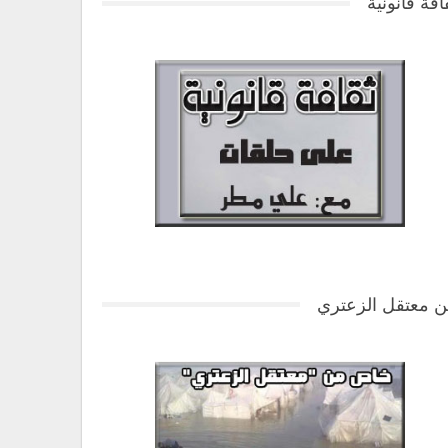
افة قانونية
 معتقل الزعتري