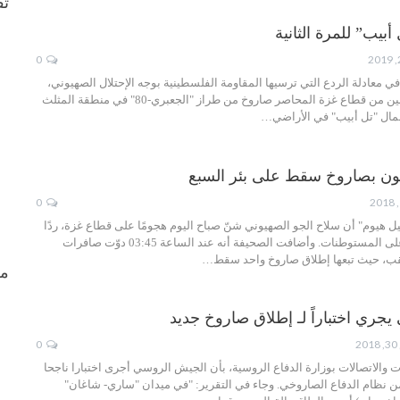
ثق
يب” للمرة الثانية
0
في معادلة الردع التي ترسيها المقاومة الفلسطينية بوجه الإحتلال الصهيوني،
أُطلق صباح اليوم الإثنين من قطاع غزة المحاصر صاروخ من طراز "الجعبري-80" في منطقة المثلث
مال "تل أبيب" في الأراضي…
لون بصاروخ سقط على بئر السبع
0
هيوم" أن سلاح الجو الصهيوني شنّ صباح اليوم هجومًا على قطاع غزة، ردًا
على إطلاق صواريخ على المستوطنات. وأضافت الصحيفة أنه عند الساعة 03:45 دوّت صافرات
نقب، حيث تبعها إطلاق صاروخ واحد سقط…
من
جري اختباراً لـ إطلاق صاروخ جديد
0
ت والاتصالات بوزارة الدفاع الروسية، بأن الجيش الروسي أجرى اختبارا ناجحا
ن نظام الدفاع الصاروخي. وجاء في التقرير: "في ميدان "ساري- شاغان"