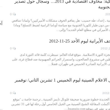
الصحافة الأميركية: مخاوف اقتصادية في 2013… وسجال حول تصدير
جنوبية
0
اتية ـ إعداد: طه حسيب: هل يفاقم الخوف مشكلات الأميركيين؟ ولماذا تتناقض
آخ
 دون طيار لكوريا الجنوبية مع سياسة أوباما الرامية لضبط التسلح؟ وماذا
الأميركي في مطلع العام الجديد؟ وإلى…
رانية ليوم الأحد 25-11-2012
0
معجزة الثورة الاسلامية.. موقع قناة العالم: سيطرت كلمة قائد الثورة لدى
طين في مشروع الصالحون، واستمرار الجرائم الصهيونية ضد قطاع غزة، على
الايرانية الصادرة الخميس في طهران، فضلا…
جولة في وسائل الاعلام الصينية ليوم الخميس 1 تشرين الثاني/ نوفمبر
0
 الجديدة خطوة ضرورية صحيفة غلوبال تايمز الصينية ـ ترجمة خاصة بـ "موقع
الصين بعيون عربية": أكملت المقاتلة الشبح الصينية من الجيل الخامس أول رحلة لها في 31 تشرين
نشر في موقع huanqiu.com.…