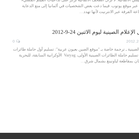
ه عبر موقع يوتوب. فيما دعت بعض الشخصيات في ألمانيا إلى منع الدعاية
ة الفرقة عبر الانترنيت لأنها تهدد…
ام الصينية ليوم الاثنين 24-9-2012
0
لصينية ـ ترجمة خاصة بـ "موقع الصين بعيون عربية": تسليم أول حاملة طائرات
صينية إلى البحرية تم تسليم حاملة الطائرات الصينية الأولى، Varyag الأوكرانية السابقة، للبحرية
ليان بمقاطعة لياونينغ بشمال شرق…