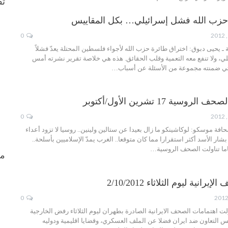
ثق
حزب الله فشل إسرائيلي… بكل المقاييس
0
ية ـ يحيى دبوق: اختراق طائرة حزب الله لأجواء فلسطين المحتلة يعدّ فشلاً
يلي، ولا تنفع معه التعمية وقلب الحقائق. هذه هي خلاصة تقرير نشرته أمس
ي ضمنته مجموعة من الأسئلة عن أسباب…
سية 17 تشرين الأول/أكتوبر
0
افة موسكو: لوكاشينكو ما زال بعيدا عن ستالين ولينين.. روسيا لا تزود أعداء
 بشار الأسد أكثر استقرارا مما كان متوقعا.. الغرب يمدّ الإسلاميين بأسلحة..
باما تناولت الصحف الروسية…
من
انية ليوم الثلاثاء 2/10/2012
0
ولت اهتمامات الصحف الايرانية الصادرة بطهران ليوم الثلاثاء رفض الخارجية
س التعاون ضد ايران فضلا عن الملف العسكري، وقضايا اقليمية ودوليه