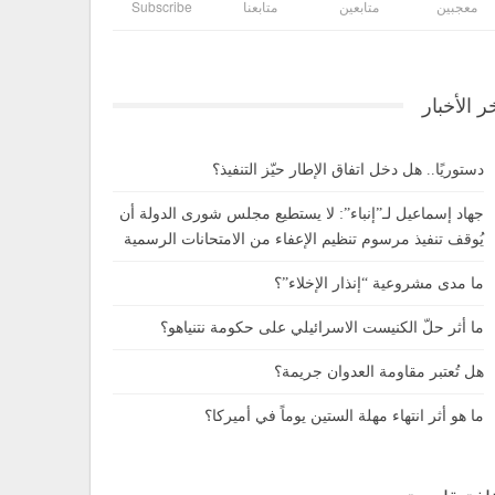
معجبين
متابعين
متابعنا
Subscribe
ر الأخبار
دستوريًا.. هل دخل اتفاق الإطار حيّز التنفيذ؟
جهاد إسماعيل لـ”إنباء”: لا يستطيع مجلس شورى الدولة أن
يُوقف تنفيذ مرسوم تنظيم الإعفاء من الامتحانات الرسمية
ما مدى مشروعية “إنذار الإخلاء”؟
ما أثر حلّ الكنيست الاسرائيلي على حكومة نتنياهو؟
هل تُعتبر مقاومة العدوان جريمة؟
ما هو أثر انتهاء مهلة الستين يوماً في أميركا؟