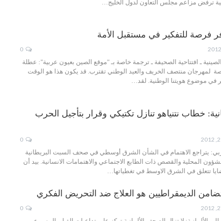
جية ترفض مزاعم مجلس التعاون لدول الخليج…
ر فرصة للتفكير في مستقبل الأمة
0
لصينية ـ افتتاحية الصحيفة ـ ترجمة خاصة بـ "موقع الصين بعيون عربية": عطلة
خصصة لمهرجان منتصف الخريف والعيد الوطني تقترب. قد يكون هذا هو الوقت
ر في موضوع هويتنا الوطنية. لقد…
ة: خطاب نتنياهو تنازل تكتيكي وقرار بتأجيل الحرب
0
بي: يتراجع الاهتمام في الشأن الشرق أوسطي في صحف السبت البريطانية
لشؤون المحلية والقصص ذات الطابع الاجتماعي والاهتمامات الانسانية. بيد أن
ايا تتعلق في الشرق الاوسط في تغطياتها…
ضامن الديمقراطيين هو العلاج ضد التحريض الفكري
0
لي الألمانية: لا تزال الصحف الألمانية تركز على تداعيات الفيلم المسيء