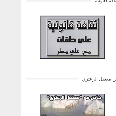
افة قانونية
 معتقل الزعتري