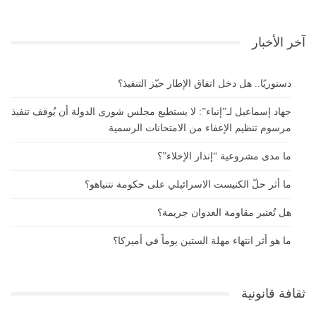
آخر الأخبار
دستوريًا.. هل دخل اتفاق الإطار حيّز التنفيذ؟
جهاد إسماعيل لـ”إنباء”: لا يستطيع مجلس شورى الدولة أن يُوقف تنفيذ
مرسوم تنظيم الإعفاء من الامتحانات الرسمية
ما مدى مشروعية “إنذار الإخلاء”؟
ما أثر حلّ الكنيست الاسرائيلي على حكومة نتنياهو؟
هل تُعتبر مقاومة العدوان جريمة؟
ما هو أثر انتهاء مهلة الستين يوماً في أميركا؟
ثقافة قانونية