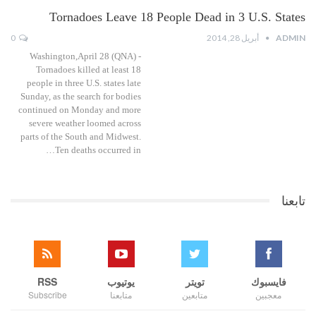
Tornadoes Leave 18 People Dead in 3 U.S. States
ADMIN
أبريل 28, 2014
0
Washington,April 28 (QNA) -
Tornadoes killed at least 18
people in three U.S. states late
Sunday, as the search for bodies
continued on Monday and more
severe weather loomed across
parts of the South and Midwest.
Ten deaths occurred in…
تابعنا
فايسبوك
تويتر
يوتيوب
RSS
معجبين
متابعين
متابعنا
Subscribe