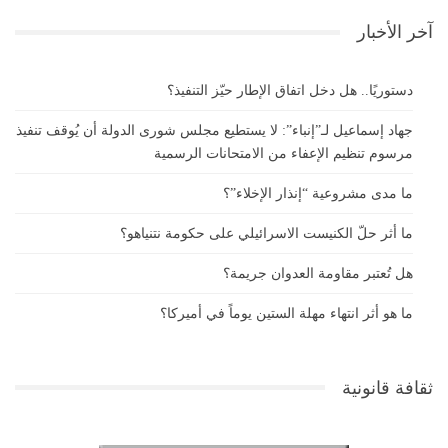
آخر الأخبار
دستوريًا.. هل دخل اتفاق الإطار حيّز التنفيذ؟
جهاد إسماعيل لـ”إنباء”: لا يستطيع مجلس شورى الدولة أن يُوقف تنفيذ
مرسوم تنظيم الإعفاء من الامتحانات الرسمية
ما مدى مشروعية “إنذار الإخلاء”؟
ما أثر حلّ الكنيست الاسرائيلي على حكومة نتنياهو؟
هل تُعتبر مقاومة العدوان جريمة؟
ما هو أثر انتهاء مهلة الستين يوماً في أميركا؟
ثقافة قانونية