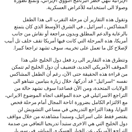
الإيرانية تنهي خطر البرنامج النووي الإيراني، وتمنع تطوره
وصولا الى استخدامه للأغراض العسكرية.
وتقول هذه التقارير أن مرحلة التقرب الى هذا الطفل
المشاكس ـ اسرائيل ـ في الشرق الأوسط الذي كان يتمتع
بالرعاية والدعم المطلق وبدون مراجعة أو نقاش من جانب
أمريكا، هذه المرحلة التي كانت فيها أمريكا تقف خلف تل أبيب
لإصلاح كل ما تعمل على تخريبه، سوف تشهد تراجعا كبيرا.
وتتطرق هذه التقارير الى رد فعل دول الخليج على هذا
الموقف الأمريكي الجديد، فتضيف أن دول الخليج لم تتمكن
من قراءة هذه الحقيقة حتى الآن، رغم أن الطفل المشاكس
نفسه “اسرائيل” قد أدركها، خلال زيارة بنيامين نتيناهو الى
الولايات المتحدة، ومن الآن فصاعدا سوف نشهد حالة من
التراجع الاسرائيلي في حدة المواقف اتجاه الموضوع الايراني،
مع الالتزام الكامل بضرورة اتاحة المجال أمام مرحلة فحص
النوايا، وهذا التراجع التدريجي في مساعي التشويش لن
يقتصر فقط على اسرائيل، وسنبدأ مشاهدته من خلال مواقف
دول الخليج التي هي الاخرى ستبدأ تدريجيا التعافي من صدمة
التراجع الأمريكي عن الخيار العسكري المباشر في سوريا،