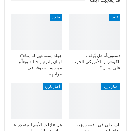
خاص
خاص
دستورياً.. هل يُوقف
جهاد إسماعيل لـ”إنباء”:
الكونغرس الأميركي الحرب
لبنان يلتزم واجباته ويعلّق
على إيران؟
ممارسة حقوقه في
مواجهة…
أخبار بارزة
أخبار بارزة
الساحلي في وقفة رمزية
هل تنازلت الأمم المتحدة عن
وفاء للشهيد محمد عفيف
صلاحيتها للإمبريالية