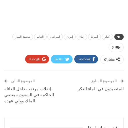
أخبار
أميركا
إنباء
إيران
اسرائيل
العالم
صحيفة المنار
0
مشاركة
Facebook
Twitter
Google+
Pinterest
WhatsApp
ReddIt
البريد الإلكتروني
الموضوع السابق
الموضوع التالي
المتصيدون في الماء العكر
إنقلاب مرتقب داخل العائلة
الحاكمة في السعودية يقصي
الملك وولي عهده
قد يعجبك ايضا