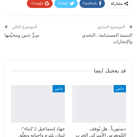
مشاركة
Facebook
Twitter
Google+
Pinterest
WhatsApp
ReddIt
البريد الإلكتروني
الموضوع السابق
الموضوع التالي
التنمية المستدامة.. التحدي
سِـرُّ جنين ومخيَّمها
والإنجازات
قد يعجبك ايضا
خاص
خاص
دستورياً.. هل يُوقف
جهاد إسماعيل لـ”إنباء”:
الكونغرس الأميركي الحرب
لبنان يلتزم واجباته ويعلّق