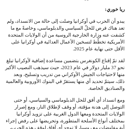
ريا خوري:
يبدو أن الحرب في أوكرانيا وصلت إلى حالة من الانسداد، ولم
تعد هناك فرص للحلّ السياسي والدبلوماسي، وخاصةً مع ما
كشفت عنه وزارة الخارجية الروسية من أن الولايات المتحدة
الأمريكية تخطّط لتسخين الأعمال العدائية في أوكرانيا على
الأقل حتى نهاية عام 2025.
لقد تمّ إقناع الكونغرس بتضمين مساعدة إضافية لأوكرانيا تبلغ
نحو 37 مليار دولار في عام 2023، حيث سيذهب النصيب الأكبر
منها لاحتياجات الجيش الأوكراني من تدريب وتسليح، وبعد
ذلك، سيتمّ تحديد أي منها يستقرّ في البنوك الأوروبية والعالمية
والصناديق الخاصة.
ومع انسداد أي أفق للحل الدبلوماسي والسياسي، أو حتى
التوصل إلى هدنة مؤقتة، أو وقف لإطلاق النار، ومع إصرار
الولايات المتحدة ومعها الدول الغربية على تزويد أوكرانيا
بمختلف أنواع الأسلحة المتطورة، وتحريضها على رفض إجراء
أية مفاوضات مع روسيا، لا توجد أي آفاق لوقف هذه الحرب،