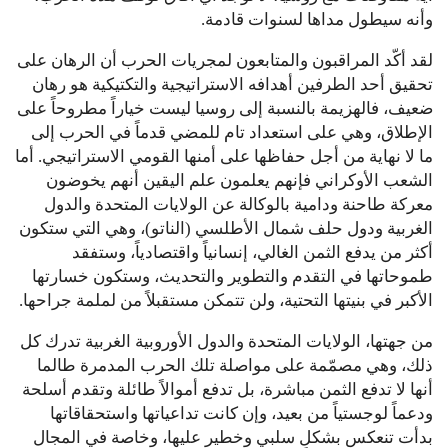
وأنه سيطول مداها لسنوات قادمة.
لقد أكّد المراقبون والمتابعون لمجريات الحرب أن الرهان على
تحقيق أحد الطرفين أهدافه الاستراتيجية والتكتيكية هو رهان
ضعيف، فالهزيمة بالنسبة إلى روسيا ليست خياراً مطروحاً على
الإطلاق، وهي على استعداد تام للمضي قدماً في الحرب إلى
ما لا نهاية من أجل حفاظها على أمنها القومي الاستراتيجي. أما
الشعب الأوكراني فإنهم يعلمون علم اليقين أنهم يخوضون
معركة طاحنة ودامية بالوكالة عن الولايات المتحدة والدول
الغربية ودول حلف شمال الأطلسي (الناتو)، وهي التي ستكون
أكثر من يدفع الثمن الغالي، إنسانياً واقتصادياً، وستفقد
طموحاتها في التقدم والتطوير والتحديث، وستكون خسارتها
الأكبر في بنيتها التحتية، ولن تتمكن مستقبلاً من لملمة جراحها.
من جهتها، الولايات المتحدة والدول الأوروبية الغربية تدرك كل
ذلك، وهي مصمّمة على مواصلة تلك الحرب المدمرة طالما
أنها لا تدفع الثمن مباشرة، بل تدفع أموالاً طائلة وتقدم أسلحة
ودعماً لوجستياً من بعيد، وإن كانت تداعياتها واستحقاقاتها
بدأت تنعكس بشكلٍ سلبي وخطير عليها، وخاصة في المجال