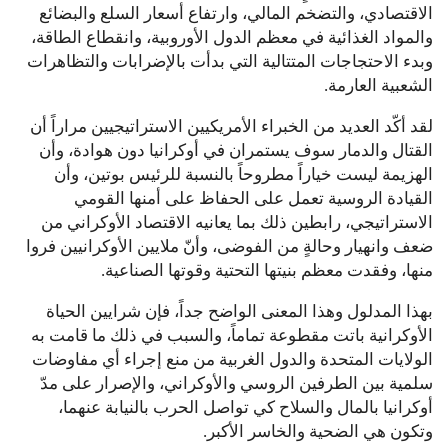
الاقتصادي، والتضخم المالي، وارتفاع أسعار السلع والبضائع
والمواد الغذائية في معظم الدول الأوروبية، وانقطاع الطاقة،
وبدء الاحتجاجات المتتالية التي بدأت بالإضرابات والتظاهرات
الشعبية العارمة.
لقد أكّد العديد من الخبراء الأمريكيين الاستراتيجيين مراراً أن
القتال والدمار سوف يستمران في أوكرانيا دون هوادة، وأن
الهزيمة ليست خياراً مطروحاً بالنسبة للرئيس بوتين، وأن
القيادة الروسية تعمل على الحفاظ على أمنها القومي
الاستراتيجي، رابطين ذلك بما يعانيه الاقتصاد الأوكراني من
ضعف وانهيار وحالةٍ من الفوضى، وأنّ ملايين الأوكرانيين فروا
منها، وفقدت معظم بنيتها التحتية وقوتها الصناعية.
بهذا المدلول وهذا المعنى الواضح جداً، فإن شرايين الحياة
الأوكرانية باتت مقطوعة تماماً، والسبب في ذلك ما قامت به
الولايات المتحدة والدول الغربية من منع إجراء أي مفاوضات
سلمية بين الطرفين الروسي والأوكراني، والإصرار على مدّ
أوكرانيا بالمال والسلاح كي تواصل الحرب بالنيابة عنهما،
وتكون هي الضحية والخاسر الأكبر.