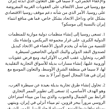
والإعفاء الجمركي، لا سيما في ظل التعاون الذي أبدته إيران
مع روسيا في سبل الالتفاف على العقوبات الغربية المفروضة
على روسيا، الأمر الذي من شأنه دعم موقف روسيا الاقتصادي
بشكل عام، وداخل الاتحاد بشكل خاص، فما هي منافع انتماء
إيران بالنسبة إلى موسكو؟
1. تسعى روسيا إلى إنشاء منظمات دولية موازية للمنظمات
الدولية الكبرى، على غرار مجموعة البريكس، وإنشاء بنك
للتنمية من شأنه أن يخدم الدول الأعضاء في الاتحاد كبديل
لصندوق النقد الدولي والبنك الدولي الخاضعين لسيطرة
الغرب. وتحاول، عقب الحرب الأوكرانية، ومع فرض عقوبات
أوروبية عليها، إنشاء مسارات بديلة للأسواق التجارية التقليدية
لها، لا سيما في منطقة الشرق الأوسط، والتعاون الموسع مع
إيران في هذا المجال أصبح أمراً لا بد منه.
2. تحاول إنشاء طرق تجارية بديلة بعيدة عن سيطرة الغرب،
وهو الهدف الأساسي، إذ تسعى إلى تطوير الممر التجاري
الرابط بين الشمال والجنوب، والذي يبدأ من ميناء أستراخان
الروسي مروراً ببحر قزوين، ثم ميناء أنزلي في إيران، وينتهي
بميناء نهافا شيفا الهندي، كوسيلة لإيجاد البديل للممر الشرقي