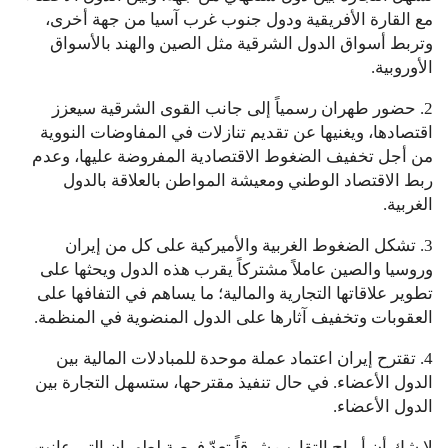
مع القارة الأفريقية ودول جنوب غرب آسيا من جهة أخرى،
وتربط أسواق الدول الشرقية مثل الصين والهند بالأسواق
الأوروبية.
2. حضور طهران رسمياً إلى جانب القوى الشرقية سيعزز
اقتصادها، ويغنيها عن تقديم تنازلات في المفاوضات النووية
من أجل تخفيف الضغوط الاقتصادية المفروضة عليها، وعدم
ربط الاقتصاد الوطني ومعيشة المواطن بالعلاقة بالدول
الغربية.
3. تشكل الضغوط الغربية والأميركية على كل من إيران
وروسيا والصين عاملاً مشتركاً يقرب هذه الدول ويحثها على
تطوير علاقاتها التجارية والمالية؛ ما يساهم في التفافها على
العقوبات وتخفيف آثارها على الدول المنضوية في المنظمة.
4. تقترح إيران اعتماد عملة موحدة للمبادلات المالية بين
الدول الأعضاء. في حال تنفيذ مقترحها، ستسهل التجارة بين
الدول الأعضاء.
لا شك أن أرباح التقارب شرقاً تعدّ فرصة لطهران التي عانت