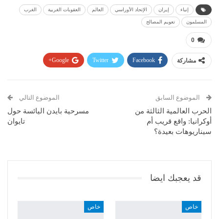
إنباء
إيران
الإتحاد الأوراسي
العالم
العقوبات الغربية
الغرب
المسلمون
تعويم المصالح
0
مشاركة
Facebook
Twitter
Google+
Pinterest
WhatsApp
ReddIt
البريد الإلكتروني
الموضوع السابق
الموضوع التالي
الحرب العالمية الثالثة من
مسرحية بايدن اليائسة حول
أوكرانيا: واقع قريب أم
تايوان
سيناريوهات بعيدة؟
قد يعجبك ايضا
خاص
خاص