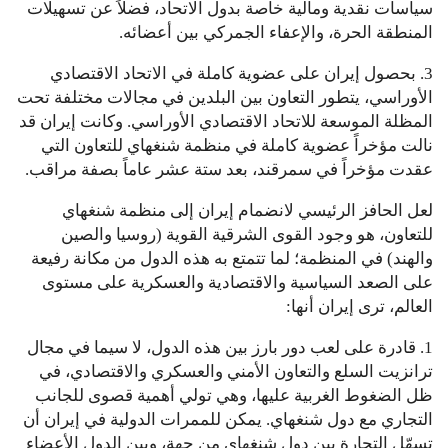
سياسات نقدية ومالية خاصة بدول الاتحاد، فضلاً عن تسهيلات
المنطقة الحرة، والإعفاء الجمركي بين أعضائه.
3. بحصول إيران على عضوية كاملة في الاتحاد الاقتصادي
الأوراسي، يتطور التعاون بين البلدين في مجالات مختلفة تحت
المظلة الموسعة للاتحاد الاقتصادي الأوراسي. وكانت إيران قد
نالت مؤخراً عضوية كاملة في منظمة شنغهاي للتعاون التي
عقدت مؤخراً في سمرقند، بعد ستة عشر عاماً بصفة مراقب.
لعل الحافز الرئيسي لانضمام إيران إلى منظمة شنغهاي
للتعاون، هو وجود القوى الشرقية القوية (روسيا والصين
والهند) في المنظمة؛ لما تتمتع به هذه الدول من مكانة رفيعة
على الصعد السياسية والاقتصادية والعسكرية على مستوى
العالم، ترى إيران أنها:
1. قادرة على لعب دور بارز بين هذه الدول، لا سيما في مجال
ترانزيت السلع والتعاون الأمني والعسكري والاقتصادي، في
ظل الضغوط الغربية عليها، وهي تولي أهمية قصوى للجانب
التجاري مع دول شنغهاي. يمكن للممرات الدولية في إيران أن
تسهّل التجارة بين دول شنغهاي من جهة، وبين الدول الأعضاء