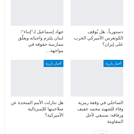
دستورياً.. هل يُوقف
جهاد إسماعيل لـ”إنباء”:
الكونغرس الأميركي الحرب
لبنان يلتزم واجباته ويعلّق
على إيران؟
ممارسة حقوقه في
مواجهة…
أخبار بارزة
أخبار بارزة
الساحلي في وقفة رمزية
هل تنازلت الأمم المتحدة عن
وفاء للشهيد محمد عفيف
صلاحيتها للإمبريالية
ورفاقه: سنبقي لأجل
الأميركية؟
المقاومة