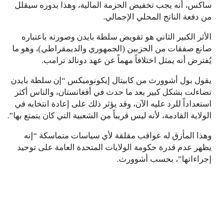
ساكس، أنه يجب تخفيض الحزمة المالية، وهذا بدوره سيقلل
من دفعة الناتج المحلي الإجمالي.
الأثر الكبير الثاني هو تقويض سلطة بايدن وصورته باعتباره
صانع صفقات من الحزبين (الجمهوري والديمقراطي)، وهو ما
يُفترض أنه يمثل اختلافاً مهماً عن عهد دونالد ترامب.
يقول بول أشوورث من كابيتال إيكونوميكس “إن سلطة بايدن
تضاءلت بشكل كبير بعد ما حدث في أفغانستان، والناس أكثر
استعداداً للرد عليه الآن، وقد يؤثر ذلك على إعادة انتخابه في
الولاية القادمة، لأنه ليس قريباً من الشعبية التي كان يتمتع بها”.
وهذا المأزق له عواقب مقلقة لأي سياسات متماسكة “إنه
يظهر عدم قدرة حكومة الولايات المتحدة العامة على توحيد
إجراءاتها”، بحسب أشوورث.