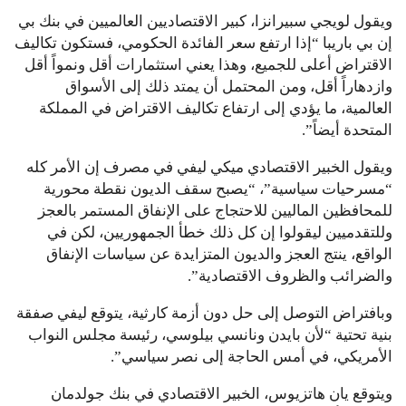
ويقول لويجي سبيرانزا، كبير الاقتصاديين العالميين في بنك بي
إن بي باريبا “إذا ارتفع سعر الفائدة الحكومي، فستكون تكاليف
الاقتراض أعلى للجميع، وهذا يعني استثمارات أقل ونمواً أقل
وازدهاراً أقل، ومن المحتمل أن يمتد ذلك إلى الأسواق
العالمية، ما يؤدي إلى ارتفاع تكاليف الاقتراض في المملكة
المتحدة أيضاً”.
ويقول الخبير الاقتصادي ميكي ليفي في مصرف إن الأمر كله
“مسرحيات سياسية”، “يصبح سقف الديون نقطة محورية
للمحافظين الماليين للاحتجاج على الإنفاق المستمر بالعجز
وللتقدميين ليقولوا إن كل ذلك خطأ الجمهوريين، لكن في
الواقع، ينتج العجز والديون المتزايدة عن سياسات الإنفاق
والضرائب والظروف الاقتصادية”.
وبافتراض التوصل إلى حل دون أزمة كارثية، يتوقع ليفي صفقة
بنية تحتية “لأن بايدن ونانسي بيلوسي، رئيسة مجلس النواب
الأمريكي، في أمس الحاجة إلى نصر سياسي”.
ويتوقع يان هاتزيوس، الخبير الاقتصادي في بنك جولدمان