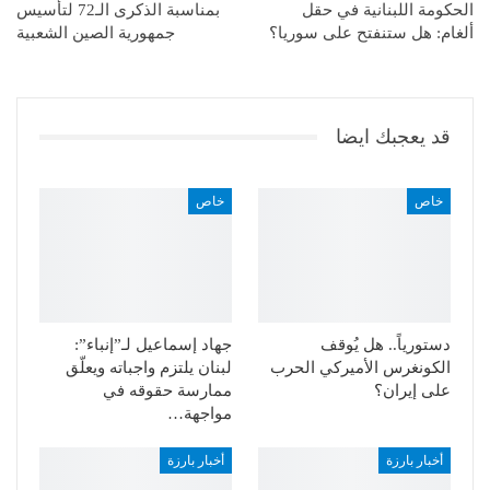
الحكومة اللبنانية في حقل
بمناسبة الذكرى الـ72 لتأسيس
ألغام: هل ستنفتح على سوريا؟
جمهورية الصين الشعبية
قد يعجبك ايضا
خاص
خاص
دستورياً.. هل يُوقف
جهاد إسماعيل لـ”إنباء”:
الكونغرس الأميركي الحرب
لبنان يلتزم واجباته ويعلّق
على إيران؟
ممارسة حقوقه في
مواجهة…
أخبار بارزة
أخبار بارزة