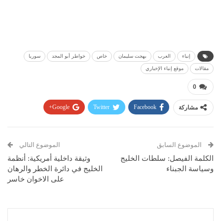
إنباء
العرب
بهجت سليمان
خاص
خواطر أبو المجد
سوريا
مقالات
موقع إنباء الإخباري
0
مشاركة
Facebook
Twitter
Google+
Pinterest
WhatsApp
ReddIt
البريد الإلكتروني
الموضوع السابق
الموضوع التالي
الكلمة الفيصل: سلطات الخليج
وثيقة داخلية أمريكية: أنظمة
وسياسة الجبناء
الخليج في دائرة الخطر والرهان
على الاخوان خاسر