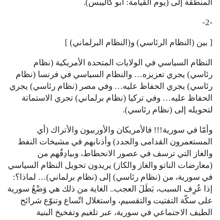
المنطقة إلى (يوم القيامة: أبو كاليبس).
-2-
[ بين (النظام الرئاسي) و(النظام البرلماني) ]
النظام السياسي في الولايات المتحدة الأمريكية (نظام
رئاسي) يجري تعزيزه… والنظام السياسي في فرنسا (نظام
رئاسي) يجري الحفاظ عليه… وفي مصر (نظام رئاسي) يجري
الحفاظ عليه… وفي تركيا (نظام برلماني) تجري الاستماتة
لتحويله إلى (نظام رئاسي).
وأمّا في سورية!!! فالأمريكان والأوربيون والأتراك (أي
المستعمرون القدامى والجدد) وأذنابهم في مشيخات النفط
والغاز التي ترسف في عصور الانحطاط، وبيادِقُهم من
(معارضات الناتو والغاز والكاز) يريدون تحويل النظام السياسي
في سورية، من (نظام رئاسي) إلى (نظام برلماني)… لماذا؟:
إذا عُرِف السبب، بَطَلَ العجب.. الغاية من ذلك هي وَضْعُ سورية
على سكّة التفتيت والتقسيم، واستغلال اتّساع وتنوّع شرائح
الطيف الاجتماعي في سورية، عبر تلغيم وتفخيخ البنية