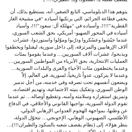
يتوهم هذا الدبلوماسي، التابع الصغير، أنه، يستطيع بذلك، أن
يخفي فظاعة الجرائم، التي يرتكبها أسياده “في مشيخة الغاز
القطرية”!!!!، وأسياده في “مهلكة آل: سعود”!!!، وأسياد
أسياده في المحور الصهيو- أمريكي، بحق الشعب السوري،
عندما جيّشوا وعسّكروا ودرّبوا وموّلوا واستوردوا، عشرات
آلاف الإرهابيين والمرتزقة، إلى داخل سورية، ليقتلوا ويخطفوا
ويذبحوا، عشرات آلاف السوريين… وعندما يقوموا بمئات
العمليات الانتحارية، بحق الأبرياء من المواطنين السوريين…
وعندما يختطفون مئات الأحياء والقرى والبلدات السورية…
وعندما لا يتركون، عدواً تاريخياً، لسورية، في العالَم، إلاّ
ويضعون أنفسهم تحت تصرفه وفي خدمته، من أجل تدمير
الوطن السوري، وتفكيك بنيته الاجتماعية، وتهديم اقتصاده،
وتمزيق استقراره وسلامته وأمنه، وتقطيع أوصاله… ثم عندما
تقوم الدولة السورية، بواجبها القانوني والأخلاقي، في الدفاع
عن وطنها، بمواجهة الهجوم العدواني الإرهابي الدولي،
الأطلسي، الصهيوني، الوهابي، الإخونجي… تتحوّل الدولة،
بنظر هؤلاء، إلى (نظام يقصف شعبه بالسكود والطيران!!!)…
والسؤال: ما هو الأكثر مشروعية: القصف بالطيران