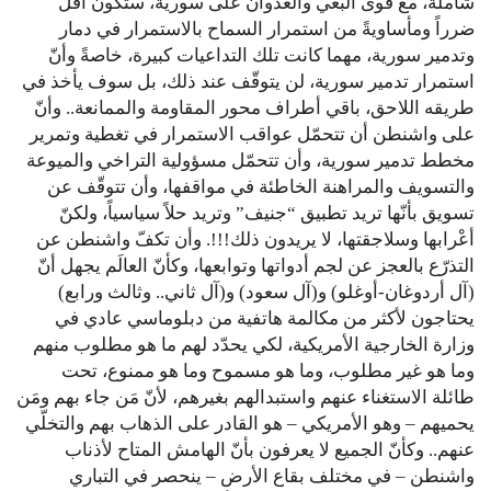
شاملة، مع قوى البغي والعدوان على سورية، ستكون أقلّ
ضرراً ومأساويةً من استمرار السماح بالاستمرار في دمار
وتدمير سورية، مهما كانت تلك التداعيات كبيرة، خاصةً وأنّ
استمرار تدمير سورية، لن يتوقّف عند ذلك، بل سوف يأخذ في
طريقه اللاحق، باقي أطراف محور المقاومة والممانعة.. وأنّ
على واشنطن أن تتحمّل عواقب الاستمرار في تغطية وتمرير
مخطط تدمير سورية، وأن تتحمّل مسؤولية التراخي والميوعة
والتسويف والمراهنة الخاطئة في مواقفها، وأن تتوقّف عن
تسويق بأنّها تريد تطبيق “جنيف” وتريد حلاً سياسياً، ولكنّ
أعْرابها وسلاجقتها، لا يريدون ذلك!!!. وأن تكفّ واشنطن عن
التذرّع بالعجز عن لجم أدواتها وتوابعها، وكأنّ العالَم يجهل أنّ
(آل أردوغان-أوغلو) و(آل سعود) و(آل ثاني.. وثالث ورابع)
يحتاجون لأكثر من مكالمة هاتفية من دبلوماسي عادي في
وزارة الخارجية الأمريكية، لكي يحدّد لهم ما هو مطلوب منهم
وما هو غير مطلوب، وما هو مسموح وما هو ممنوع، تحت
طائلة الاستغناء عنهم واستبدالهم بغيرهم، لأنّ مَن جاء بهم ومَن
يحميهم – وهو الأمريكي – هو القادر على الذهاب بهم والتخلّي
عنهم.. وكأنّ الجميع لا يعرفون بأنّ الهامش المتاح لأذناب
واشنطن – في مختلف بقاع الأرض – ينحصر في التباري