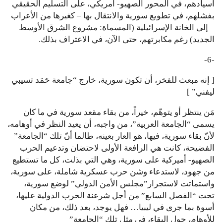
أسيادهم، في المحور الصهيو- أمريكي، على التسليم الحقيقي
بفشلهم، في تطويع سورية والانتقال بها – كغيرها من الأعراب
– إلى الخانة الإسرائيلية (المسماة: مشروع الشرق الأوسط
الجديد) رغم مكابرتهم، حتى الآن، في الاعتراف بذلك.
-6-
[ إنه مبعث للفخر، أن تكون سورية، خارج “جامعة حَمَد تسيبي
ليفني” ]
مَن ينتظر أو يتوهّم، خيراً، من بقاء مقعد سورية في ما كان
يسمى “الجامعة العربية”، من واجبه، أن يعيد النظر في أوهامه،
لأنّ بقاء سورية، فيها، هو العار بعينه، طالما أنّ تلك “الجامعة”
الفضيحة، كانت هي الرافعة الأولى لاحتضان وتدعيم الحرب
الصهيو- أميركية على سورية، وهي التي بذلت، كل ما تستطيع
من جهود، لاستدعاء وشن حرب عسكرية شاملة، على سورية،
واستماتت لاستجرار”مجلس الأمن الدولي” لوضع سورية،
تحت “الفصل السابع” من أجل شرعنة الحرب الدولية عليها،
أسوة بما جرى في ليبيا… فهل يوجد، بعد ذلك، من مكان
للأوهام، حول البقاء، في مثل تلك “الجامعة”