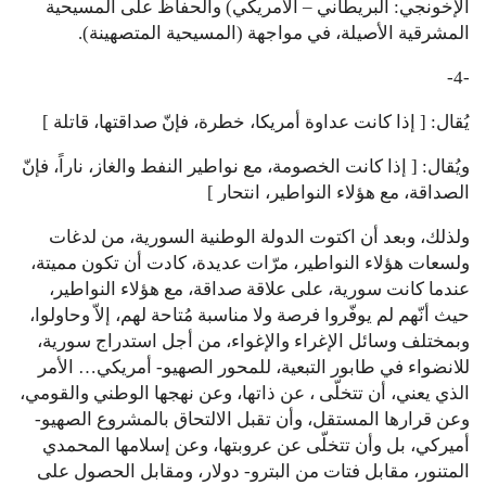
الإخونجي: البريطاني – الأمريكي) والحفاظ على المسيحية
المشرقية الأصيلة، في مواجهة (المسيحية المتصهينة).
-4-
يُقال: [ إذا كانت عداوة أمريكا، خطرة، فإنّ صداقتها، قاتلة ]
ويُقال: [ إذا كانت الخصومة، مع نواطير النفط والغاز، ناراً، فإنّ
الصداقة، مع هؤلاء النواطير، انتحار ]
ولذلك، وبعد أن اكتوت الدولة الوطنية السورية، من لدغات
ولسعات هؤلاء النواطير، مرّات عديدة، كادت أن تكون مميتة،
عندما كانت سورية، على علاقة صداقة، مع هؤلاء النواطير،
حيث أنّهم لم يوفّروا فرصة ولا مناسبة مُتاحة لهم، إلاّ وحاولوا،
وبمختلف وسائل الإغراء والإغواء، من أجل استدراج سورية،
للانضواء في طابور التبعية، للمحور الصهيو- أمريكي… الأمر
الذي يعني، أن تتخلّى ، عن ذاتها، وعن نهجها الوطني والقومي،
وعن قرارها المستقل، وأن تقبل الالتحاق بالمشروع الصهيو-
أميركي، بل وأن تتخلّى عن عروبتها، وعن إسلامها المحمدي
المتنور، مقابل فتات من البترو- دولار، ومقابل الحصول على