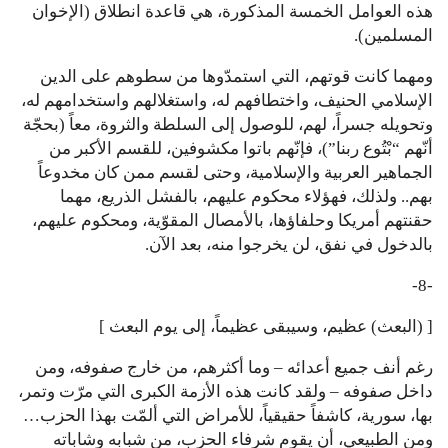
هذه العوامل الخمسة المذكورة، هي قاعدة انطلاق (الإخوان
المسلمين).
ومهما كانت قوتهم، التي استمدّوها من سطوهم على الدين
الإسلامي الحنيف، واختطافهم له، واستغلالهم واستخدامهم له،
وتحويله جسراً، لهم، للوصول إلى السلطة والثروة، معاً (بحجّة
أنّهم “بْتُوع ربنا”)، فإنّهم باتوا مكشوفين، للقسم الأكبر من
الجماهير العربية والإسلامية، وحتى لقسم ممن كان مخدوعاً
بهم.. ولذلك، فهؤلاء محكوم عليهم، بالفشل الذريع، مهما
حقنتهم أمريكا وحلفاؤها، بالأمصال المقوّية، ومحكوم عليهم،
بالدخول في نفق، لن يخرجوا منه، بعد الآن.
-8-
[ (البعث) عظيم، وسيبقى عظيماً، إلى يوم البعث ]
رغم أنف جميع أعدائه – وما أكثرهم، من خارج صفوفه، ومن
داخل صفوفه – ولقد كانت هذه الأزمة الكبرى التي مرّت وتمر،
بها، سورية، كاشفاً حقيقياً، للأمراض التي ألمّت بهذا الحزب…
ومن الطبيعي، أن يقوم شرفاء الحزب، من شبابه وشاباته