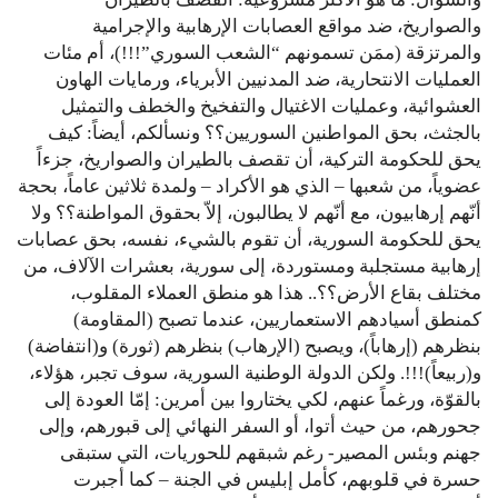
والصواريخ، ضد مواقع العصابات الإرهابية والإجرامية
والمرتزقة (ممَن تسمونهم “الشعب السوري”!!!)، أم مئات
العمليات الانتحارية، ضد المدنيين الأبرياء، ورمايات الهاون
العشوائية، وعمليات الاغتيال والتفخيخ والخطف والتمثيل
بالجثث، بحق المواطنين السوريين؟؟ ونسألكم، أيضاً: كيف
يحق للحكومة التركية، أن تقصف بالطيران والصواريخ، جزءاً
عضوياً، من شعبها – الذي هو الأكراد – ولمدة ثلاثين عاماً، بحجة
أنّهم إرهابيون، مع أنّهم لا يطالبون، إلاّ بحقوق المواطنة؟؟ ولا
يحق للحكومة السورية، أن تقوم بالشيء، نفسه، بحق عصابات
إرهابية مستجلبة ومستوردة، إلى سورية، بعشرات الآلاف، من
مختلف بقاع الأرض؟؟.. هذا هو منطق العملاء المقلوب،
كمنطق أسيادهم الاستعماريين، عندما تصبح (المقاومة)
بنظرهم (إرهاباً)، ويصبح (الإرهاب) بنظرهم (ثورة) و(انتفاضة)
و(ربيعاً)!!!. ولكن الدولة الوطنية السورية، سوف تجبر، هؤلاء،
بالقوّة، ورغماً عنهم، لكي يختاروا بين أمرين: إمّا العودة إلى
جحورهم، من حيث أتوا، أو السفر النهائي إلى قبورهم، وإلى
جهنم وبئس المصير- رغم شبقهم للحوريات، التي ستبقى
حسرة في قلوبهم، كأمل إبليس في الجنة – كما أجبرت