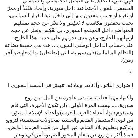
فهي تعني، التحايل على التمثيل الاجتماعي والسياسي
الحقيقي، للقوى الاجتماعية داخل سورية، وإيجاد مَنْفَذْ أو ممرّ
أو ثغرة أو جسر، ينفذون منها إلى داخل بنية القرار السياسي،
بحيث يحققون مكاسب لا تَعْكِس ولا تعبّر عن حجم تمثيلهم
المتواضع داخل المجتمع السوري، بل تَعْكِس وتعبّر عن حجم
ارتهانهم للخارج، وعن مدى قدرتهم على خدمة هذا الخارج،
على حساب الداخل الوطني السوري… هذه هي حقيقة بضاعة
(النظام البرلماني) في سورية، التي (يطنطن) بها (معارِضو آخِر
زمن).
-3-
[ ضواري الناتو.. وأذنابه.. وبيادقه، تنهش في الجسد السوري ]
ولكنها، مهما فعلت، ستبقى عاجزة عن النيل، من روح
سورية….. ليست المرة الأولى، ولن تكون الأخيرة، التي قام
وسيقوم فيها، أعداء (العرب العرب) وأعداء الإسلام المتنوّر،
من قوى الاستعمار القديم والجديد، بمحاولات مستميتة، لترويع
وتركيع وتطويع بلاد الشام، عبر النيل من قلب العروبة النابض..
فمنذ أكثر من ربع قرن، قام المحور الصهيو- أمريكي، وعبر