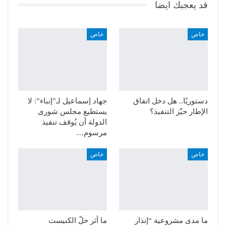
قد يعجبك ايضا
خاص
خاص
دستوريًا.. هل دخل اتفاق
جهاد إسماعيل لـ”إنباء”: لا
الإطار حيّز التنفيذ؟
يستطيع مجلس شورى
الدولة أن يُوقف تنفيذ
مرسوم…
خاص
خاص
ما مدى مشروعية “إنذار
ما أثر حلّ الكنيست