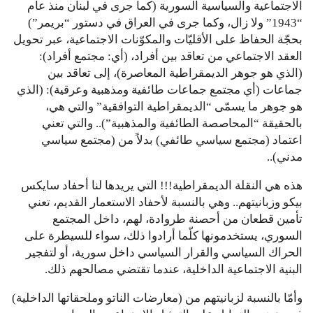
الاجتماعية والسياسية السورية (كما جرى في لبنان منذ عام
“1943” ولا زال، وكما جرى في العراق في دستور “بريمر”)
بحجّة الحفاظ على الأقليّات والمكوّنات الاجتماعية، عبر تحويل
العقد الاجتماعي من تعاقد بين أفراد، (أي: مجتمع أفراد):
(الذي هو جوهر الديمقراطية المعاصرة)، إلى تعاقد بين
جماعات (أي مجتمع جماعات طائفية ومذهبية وعرقية): (الذي
هو جوهر ما يسمّى “الديمقراطية التوافقية” والتي هي،
بالحقيقة “المحاصصة الطائفية والمذهبية”).. والتي تعني
اعتماد (مجتمع سياسي طائفي) بدلاً من (مجتمع سياسي
مدني)..
هذه هي النقلة الديمقراطية!!! التي يريدها لنا أحفاد سايكس
بيكو وزبانيتهم.. وهي بالنسبة لأحفاد الاستعمار القديم، تعني
تأمين قطعان من أحصنة طروادة، لهم، داخل المجتمع
السوري، يستخدمونها كلّما أرادوا ذلك، سواء للسيطرة على
الحراك السياسي والقرار السياسي داخل سورية، أو لتفجير
البنية الاجتماعية الداخلية، عندما تقتضي مصالحهم ذلك.
وأمّا بالنسبة لزبانيتهم من (معارضات الناتو وملحقاتها الداخلية)