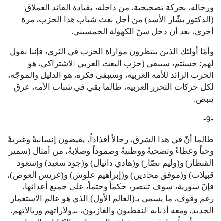
ورجاله، بحركة تصحيحية، من داخله، بقيادة القائد العملاق
(الدكتور بشّار الأسد) من أجل بعث شباب هذا الحزب، مرة
أخرى، بعد أن دخل سنّ الكهولة الخمسيني.
وأمّا أولئك الذين ينتظرون مواراة الحزب في الثرى، فإننا نقول
لهم: خسئتم، سيبقى (حزب البعث العربي الاشتراكي، هو
الحزب الرائد للأمة العربية، وسيبقى فكره، هو الدليل والموجّه،
لكل حركات التحرر العربية، طالما بقي في شباب الأمة، عرق
ينبض.
-9-
طالما أنّ في هذا الشرق، رجالاً أفذاذاً، يفيضون إنسانيةً وغيريةً
وحباً وعطاءً وتضحيةً ووطنيةً وصموداً وصلابةً، من أمثال (سمير
القنطار) و(وليم نصّار) و(هادي دانيال) و(جود سعيد) و(سعود
قبيلات) و(موفق محادين) و(إبراهيم علوش) و(غريس العوض)،
فإنّ سورية، سوف تنتصر، حكماً وحتماً، على جميع أعدائها،
رغم وقوف، ما يسمى بـ(العالم الأول) الذي هو عالم الاستعمار
الجديد، ومعه أذنابه النفطيون والغازيون، بدولاراتهم وريالاتهم،