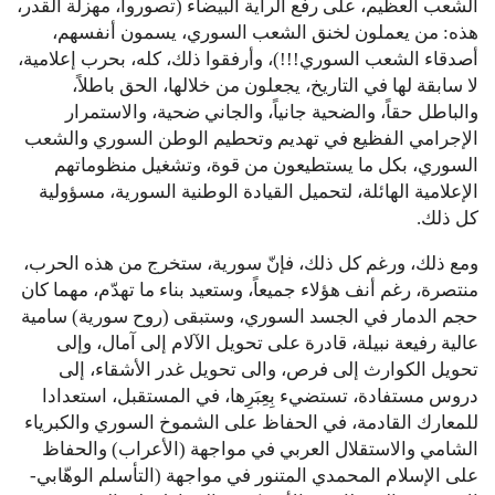
الشعب العظيم، على رفع الراية البيضاء (تصوروا، مهزلة القدر،
هذه: من يعملون لخنق الشعب السوري، يسمون أنفسهم،
أصدقاء الشعب السوري!!!)، وأرفقوا ذلك، كله، بحرب إعلامية،
لا سابقة لها في التاريخ، يجعلون من خلالها، الحق باطلاً،
والباطل حقاً، والضحية جانياً، والجاني ضحية، والاستمرار
الإجرامي الفظيع في تهديم وتحطيم الوطن السوري والشعب
السوري، بكل ما يستطيعون من قوة، وتشغيل منظوماتهم
الإعلامية الهائلة، لتحميل القيادة الوطنية السورية، مسؤولية
كل ذلك.
ومع ذلك، ورغم كل ذلك، فإنّ سورية، ستخرج من هذه الحرب،
منتصرة، رغم أنف هؤلاء جميعاً، وستعيد بناء ما تهدّم، مهما كان
حجم الدمار في الجسد السوري، وستبقى (روح سورية) سامية
عالية رفيعة نبيلة، قادرة على تحويل الآلام إلى آمال، وإلى
تحويل الكوارث إلى فرص، والى تحويل غدر الأشقاء، إلى
دروس مستفادة، تستضيء بِعِبَرِها، في المستقبل، استعدادا
للمعارك القادمة، في الحفاظ على الشموخ السوري والكبرياء
الشامي والاستقلال العربي في مواجهة (الأعراب) والحفاظ
على الإسلام المحمدي المتنور في مواجهة (التأسلم الوهّابي-