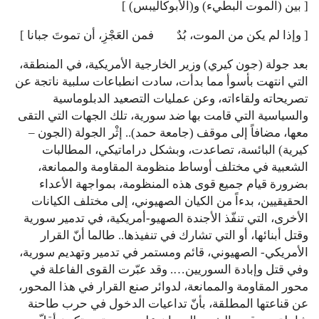
[ بين (الموت البطيء) و(الأبوكاليبس) ]
[ وإذا لم يكن من الموت، بُدٌ فمن العَجْزِ، أن تموتَ جبانا ]
بعد جولة (جون كيري) وزير الخارجية الأمريكية، في المنطقة،
التي انتهت بأسوأ مما بدأت، سادت انطباعات سلبية ناتجة عن
تصريحاته ولقاءاته، وعن عمليات التصعيد الدبلوماسية
والسياسية التي قامت بها ضد سورية، تلك الجهات التي التقى
معها، مضافاً إلى موقف (جامعة حمد).. إثْر الجولة (الجون –
كيرية) البائسة، تصاعدت، وبشكل دراماتيكي، المطالبات
الشعبية في مختلف أوساط منظومة المقاومة والممانعة،
بضرورة قيام جميع قوى هذه المنظومة، بمواجهة الأعداء
الحقيقيين، بدءاً من الكيان الصهيوني، إلى مختلف الكيانات
الأخرى، التي تنفّذ الأجندة الصهيو-أمريكية، في تدمير سورية
وقتل أبنائها، أو التي تشارك في تنفيذها.. طالما أنّ القرار
الأمريكي- الصهيوني، قائم ومستمر في تدمير وتهديم سورية،
وفي قتل وإبادة السوريين…. وقد عبّرت القوى الفاعلة في
محور المقاومة والممانعة، لدوائر صنع القرار في هذا المحور،
عن قناعتها المطلقة، بأنّ تداعيات الدخول في حرب طاحنة