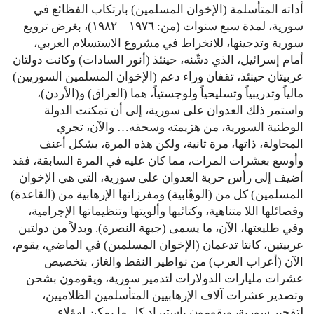
أداته المتأسلمة (الإخوان المسلمين) بارتكاب الفظائع في
سورية، لمدة سبع سنوات (من: ١٩٧٦ – ١٩٨٢)، بغرض ترويع
سورية وتدجينها، للانخراط في مشروع الاستسلام العربي،
أمام إسرائيل، الذي دشّنه، حينئذ (أنور السادات) وكانت دولتان
عربيتان حينئذ، تقفان وراء دعم (الإخوان المسلمين السوريين)
مالياً وتدريبياً وتسليحياً ولوجستياً، هما (العراق) و(الأردن)،
واستمر ذلك العدوان على سورية، إلى أن تمكنت الدولة
الوطنية السورية، من هزيمته وسحقه… والآن، تجري
المحاولة، ذاتها، مرة ثانية، ولكن هذه المرة، بشكل أعنف
وأوسع بعشرات المرات، مما كان عليه في المرة السابقة، فقد
أضيف إلى رأس حربة العدوان على سورية، التي هي الإخوان
المسلمين) كل من (الوهّابية) ومفرزاتها الإرهابية من (القاعدة)
وفصائلها اللا متناهية، وكتائبها وألويتها وتنظيماتها الإجرامية،
وفي طليعتها، الآن، ما يسمى (جبهة النصرة). وبدلاً من دولتين
عربيتين، كانتا تدعمان (الإخوان المسلمين) في الماضي، يقوم،
الآن (أعراب العرب) من نواطير النفط والغاز، بتخصيص
عشرات مليارات الدولارات لتدمير سورية، ويقومون بشحن
وتصدير عشرات آلاف الإرهابيين المتأسلمين الظلاميين،
لتفجير سورية، ويقومون باستيراد كل ما يمكن لهؤلاء