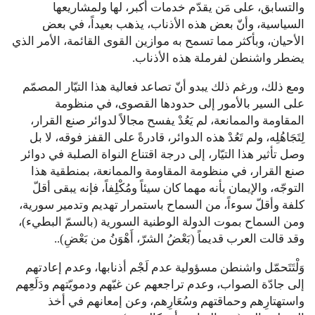
والتسابق، على مَن يقدّم خدمات أكبر، لها ولمشاريعها
السياسية، وأنّ بعض هذه الأذناب، يذهب بعيداً، في بعض
الأحيان، وبأكثر مما تسمح به موازين القوى القائمة، الأمر الذي
يضطر واشنطن لفرملة هذه الأذناب.
ومع ذلك، ورغم ذلك يبدو أنّ تصاعد فعالية هذا التيّار المصمّم
على السير بالأمور إلى حدودها القصوى، في منظومة
المقاومة والممانعة، لم يَعُدْ يفسح مجالاً لدوائر صنع القرار،
لِتَجَاهُلِه، ولم تَعُدْ هذه الدوائر، قادرةً على القفز فوقه، لا بل
وصل تأثير هذا التيّار، إلى درجة اقتناع النواة الصلبة في دوائر
صنع القرار، في منظومة المقاومة والممانعة، بمنطقية هذا
التوجّه، والإيمان بأنه مهما كان سيئاً ومُكْلِفاً، فإنه يبقى أقلّ
كلفة وأقلّ سوءاً، من السماح باستمرار تهديم وتدمير سورية،
ومن السماح بموت الدولة الوطنية السورية (بالسمّ البطيء)،
وقد قالت العرب قديماً (بَعْضُ الشرّ، أَهْوَنُ من بَعْضِ)..
وَلْتَتَحمّل واشنطن مسؤولية عدم لَجْم أذنابها، وعدم إعادتهم
إلى جادّة الصواب، وعدم تراجعهم عن غيّهم ودمويّتهم ودَلَعِهم
واستهتارِهم وحماقتهم وسُعَارِهم، وعن إمعانهم في أخذ