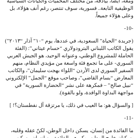
ومعه، أيضاً، بيادقه، من مختلف المحميات والكيانات السياسية
الوظيفية التابعة.. فسورية، سوف تنتصر، رغم أنف هؤلاء، بل
وعلى هؤلاء جميعاً.
-10-
(جريدة “الحياة” السعودية، في عددها، يوم “١٠” آذار “٢٠١٣”)
يقول الكاتب اللبناني البترودولاري “حسام عيتاني”: (الفئة
الحاملة للمشروع الوطني، وعنوانه الوحيد، هو الجيش العربي
السوري- على ما تجمع فئة واسعة من مؤيدي النظام، منهم
السفير السوري لدى الأردن “اللواء بهجت سليمان”، والكاتب
المعارض “بسام القاضي”، وصاحب موقع “الجمل” الإلكتروني
“نبيل صالح” – فمكرهة على نشر “الحضارة السورية” في
مواجهة البداوة الوافدة، ولو بالقوة).
[ والسؤال هو: ما العيب في ذلك، يا مرتزقة آل نفطستان؟! ]
-11-
ما الفائدة من إنسان، يسكن داخل الوطن، لكنّ عقله وقلبه،
يسكنان خارج الوطن.. وكم هي الفائدة من إنسان، يسكن