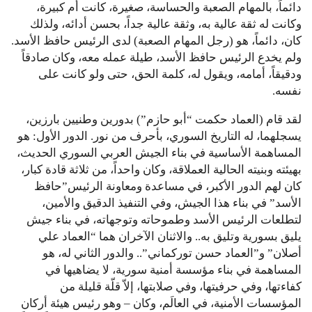
دائماً، بالمهام الصعبة والحساسة، صغيرة، كانت أم كبيرة،
وكانت له ثقة عالية به، وثقة عالية جداً، بحسن أدائه، ولذلك
كان، دائماً، هو (رجل المهام الصعبة) لدى الرئيس حافظ الأسد.
ولم يخدع الرئيس حافظ الأسد، طيلة عمله معه، وكان صادقاً
ودقيقاً، أمامه، ويقول له، كلمة الحق، حتى ولو كانت على
نفسه.
لقد قام (العماد حكمت “أبو حازم”) بدورين وطنيين بارزين،
يسجلهما، له التاريخ السوري، بأحرف من نور. الدور الأول: هو
المساهمة الأساسية في بناء الجيش العربي السوري الحديث،
بهيئته وبنيته الحالية العملاقة، وكان واحداً، من ثلاثة قادة كبار،
كان لهم الدور الأكبر، في مساعدة ومعاونة الرئيس”حافظ
الأسد” في بناء هذا الجيش، وفي التنفيذ الدقيق والأمين،
لتطلعات الرئيس الأسد وطموحاته وتوجهاته، في بناء جيش
يليق بسورية وتليق به.. والاثنان الآخران هما “العماد علي
أصلان” و”العماد حسن توركماني”.. والدور الثاني له، هو
المساهمة في بناء مؤسسة أمنية سورية، لا يضاهيها في
كفاءتها، وفي حرفيتها، وفي صلابتها، إلاّ قلّة قليلة من
المؤسسات الأمنية، في العالَم، وكان – وهو رئيس هيئة أركان