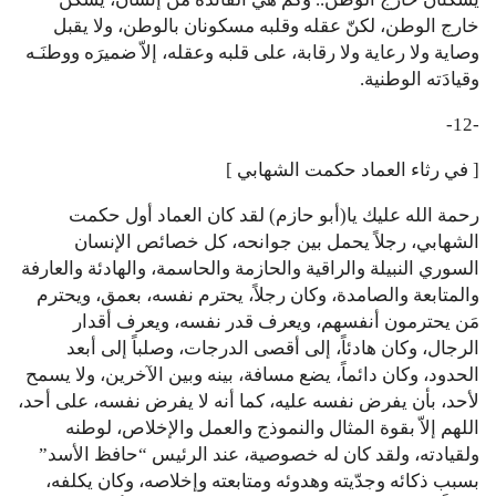
خارج الوطن، لكنّ عقله وقلبه مسكونان بالوطن، ولا يقبل
وصاية ولا رعاية ولا رقابة، على قلبه وعقله، إلاّ ضميرَه ووطنَـه
وقيادَته الوطنية.
-12-
[ في رثاء العماد حكمت الشهابي ]
رحمة الله عليك يا(أبو حازم) لقد كان العماد أول حكمت
الشهابي، رجلاً يحمل بين جوانحه، كل خصائص الإنسان
السوري النبيلة والراقية والحازمة والحاسمة، والهادئة والعارفة
والمتابعة والصامدة، وكان رجلاً، يحترم نفسه، بعمق، ويحترم
مَن يحترمون أنفسهم، ويعرف قدر نفسه، ويعرف أقدار
الرجال، وكان هادئاً، إلى أقصى الدرجات، وصلباً إلى أبعد
الحدود، وكان دائماً، يضع مسافة، بينه وبين الآخرين، ولا يسمح
لأحد، بأن يفرض نفسه عليه، كما أنه لا يفرض نفسه، على أحد،
اللهم إلاّ بقوة المثال والنموذج والعمل والإخلاص، لوطنه
ولقيادته، ولقد كان له خصوصية، عند الرئيس “حافظ الأسد”
بسبب ذكائه وجدّيته وهدوئه ومتابعته وإخلاصه، وكان يكلفه،