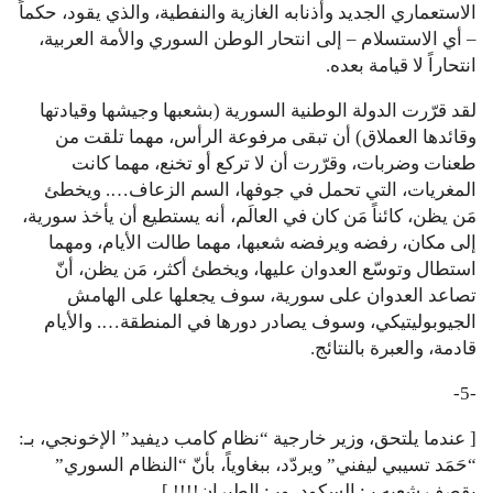
الاستعماري الجديد وأذنابه الغازية والنفطية، والذي يقود، حكماً
– أي الاستسلام – إلى انتحار الوطن السوري والأمة العربية،
انتحاراً لا قيامة بعده.
لقد قرّرت الدولة الوطنية السورية (بشعبها وجيشها وقيادتها
وقائدها العملاق) أن تبقى مرفوعة الرأس، مهما تلقت من
طعنات وضربات، وقرّرت أن لا تركع أو تخنع، مهما كانت
المغريات، التي تحمل في جوفها، السم الزعاف…. ويخطئ
مَن يظن، كائناً مَن كان في العالَم، أنه يستطيع أن يأخذ سورية،
إلى مكان، رفضه ويرفضه شعبها، مهما طالت الأيام، ومهما
استطال وتوسّع العدوان عليها، ويخطئ أكثر، مَن يظن، أنّ
تصاعد العدوان على سورية، سوف يجعلها على الهامش
الجيوبوليتيكي، وسوف يصادر دورها في المنطقة…. والأيام
قادمة، والعبرة بالنتائج.
-5-
[ عندما يلتحق، وزير خارجية “نظام كامب ديفيد” الإخونجي، بـ:
“حَمَد تسيبي ليفني” ويردّد، ببغاوياً، بأنّ “النظام السوري”
يقصف شعبه بـ: السكود، وبـ: الطيران!!!! ]