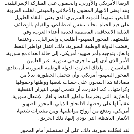
الرضا الأمريكي والأوربي، والحصول على المباركة الإسرائيلية..
وهذا يعني الانهيار المعنوي والأخلاقي والمبدئي، لقلب العروبة
النابض، تمهيداً للموت السريري الذي يعني، البقاء الطويل
على قيد الحياة، بحالة تنفس اصطناعي، والقيام بالوظائف
الذيلية الالتحاقية، المصممة لخدمة أعداء العرب، وفي
طليعتهم، المحور الصهيو- أطلسي، وإسرائيل…. وعندما
رفضت الدولة الوطنية السورية، ذلك، انتقل نواطير النفط
والغاز، بتوجيه وأمر صهيو- أمريكي، إلى حالة العداء مع سورية،
الأمر الذي أدى إلى ما جرى في سورية، عبر العامين
الماضيين…. ولذلك اختارت الدولة الوطنية السورية، أن تعادي
المحور الصهيو- أمريكي، وأن تتحمل الخطورة، بدلاً من
مصادقة هذا المحور، على حساب شعبها ووطنها وحقوقها
وكرامتها… كما اختارت، أن تتحمل لهيب النيران النفطية
والغازية، التي يضرمها نواطير النفط والغاز، لإشعال سورية،
عقاباً لها على رفضها، الالتحاق الذيلي بالمحور الصهيو-
أمريكي، وتدفع من أرواح مواطنيها، ومن مقدرات شعبها،
الأثمان الباهظة، التي يؤدي إليها، ذلك الحريق.
لقد فضّلت سورية، ذلك، على أن تستسلم أمام المحور