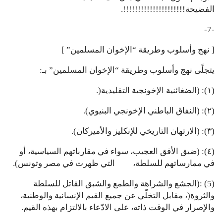
الفضيحة!!!!!!!!!!!!!!!!!!!!!.
-7-
[ نهج وأسلوب وطريقة “الإخوان المسلمين” ]
يتجلّى نهج وأسلوب وطريقة “الإخوان المسلمين” بـ:
(١): (الضغائنية الإخونجية التقليدية(.
(٢): (النفاق الباطني الإخونجي البنيوي).
(٣): (الارتهان التاريخي للإنكليز والأميركان).
(٤): (ضيق الأفق العجيب، سواء في مقارباتهم السياسية، أو
في ممارساتهم للسلطة، التي ظهرت في مصر وتونس).
(5) :(الجشع والشراهة والطمع والشبق القاتل للسلطة
والثروة(، مقابل التخلّي عن جميع القيم الإنسانية والوطنية،
والإصرار في الوقت ذاته، على الادّعاء بالالتزام بهذه القيم.