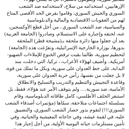
الإرهابيين، استخدامه من سلاح، لاستخدامه ضد الشعب
السوري والجيش السوري، وقاموا بفرض الحد الأقصى المتاح
لهم من العقوبات الاقتصادية والمالية والدبلوماسية
والسياسية، ضد الشعب السوري ، من أجل قطع الأوكسجين،
عنه، لخنقه وإجباره على الاستسلام، وصادروا (الجامعة العربية)
بعد أن جعلوا منها دائرة ملحقة بـ(مشيخة قطر) الملحقة
بدورها، بوزارة الخارجية الإسرائيلية، وتفرّغت هذه (الجامعة)
لتحطيم سورية، طالما بقيت ترفض الخنوع للإملاءات الصهيو-
أمريكية.. وأضيف لهؤلاء الأعراب، ، تركيا، التي دخلت، منذ
البداية، على خط العدوان على سورية، وبكل ما تملك من قوة،
لا بل جعلت من نفسها، رأس حربة العدوان على سورية،
وقاعدة التجييش والتنظيم والتدريب والتسليح والانطلاق
الأمامية، ضد سورية…. ولم يتوقف الأمر عند هؤلاء، فقط، بل
استنفر الحلف الأطلسي، كامل طاقاته الدبلوماسية، وقام
بسلسلة اجتماعات متلاحقة، سمّاها (مؤتمرات أصدقاء الشعب
السوري!!!) لتقوم بدور حصار الشعب السوري، والتضييق
عليه، في لقمة عيشه، وفي حاجاته المعيشية والحياتية، وفي
تأمين مستلزمات حياته اليومية الأولية، من أجل إجبار هذا