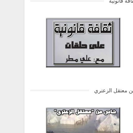
افة قانونية
 معتقل الزعتري