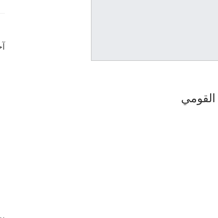
آخ
 القومي