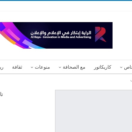
اص
كاريكاتور
مع الصحافة
منوعات
ثقافة
ري
ي
تا