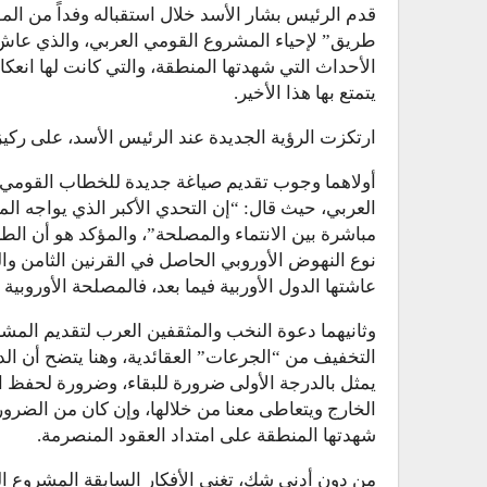
قدم الرئيس بشار الأسد خلال استقباله وفداً من الم
طريق” لإحياء المشروع القومي العربي، والذي عاش
الأحداث التي شهدتها المنطقة، والتي كانت لها انع
يتمتع بها هذا الأخير.
ارتكزت الرؤية الجديدة عند الرئيس الأسد، على ركي
أولاهما وجوب تقديم صياغة جديدة للخطاب القومي ي
العربي، حيث قال: “إن التحدي الأكبر الذي يواجه الم
مباشرة بين الانتماء والمصلحة”، والمؤكد هو أن الط
نوع النهوض الأوروبي الحاصل في القرنين الثامن وا
عاشتها الدول الأوربية فيما بعد، فالمصلحة الأوروبي
وثانيهما دعوة النخب والمثقفين العرب لتقديم المش
التخفيف من “الجرعات” العقائدية، وهنا يتضح أن الد
يمثل بالدرجة الأولى ضرورة للبقاء، وضرورة لحفظ الذ
الخارج ويتعاطى معنا من خلالها، وإن كان من الضرور
شهدتها المنطقة على امتداد العقود المنصرمة.
من دون أدنى شك، تغني الأفكار السابقة المشروع 