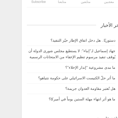
معجبين
متابعين
متابعنا
Subscribe
ر الأخبار
دستوريًا.. هل دخل اتفاق الإطار حيّز التنفيذ؟
جهاد إسماعيل لـ”إنباء”: لا يستطيع مجلس شورى الدولة أن
يُوقف تنفيذ مرسوم تنظيم الإعفاء من الامتحانات الرسمية
ما مدى مشروعية “إنذار الإخلاء”؟
ما أثر حلّ الكنيست الاسرائيلي على حكومة نتنياهو؟
هل تُعتبر مقاومة العدوان جريمة؟
ما هو أثر انتهاء مهلة الستين يوماً في أميركا؟