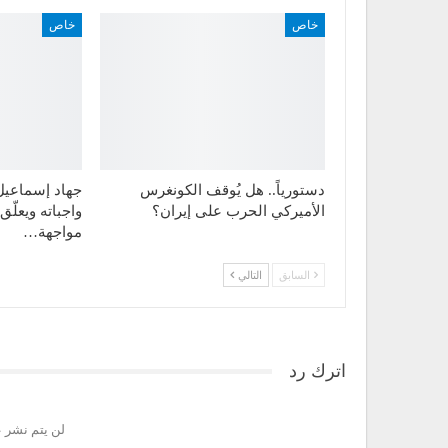
خاص
خاص
دستورياً.. هل يُوقف الكونغرس
جهاد إسماعيل ل
الأميركي الحرب على إيران؟
واجباته ويعلّ
مواجهة…
السابق
التالي
اترك رد
لن يتم نشر ع