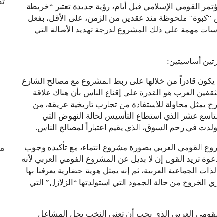
ثق
ؤتمر القومي الإسلامي قبل أيام، رؤية جديدة تعتبر “خريطة
 “كبوة” ملحوظة منذ عقدين من الزمن، على الأقل، بفعل
كاسات مهمة على ذلك المشروع لدرجة تهديد الأصالة التي
زتين أساسيتين:
كون قادراً من خلالها على ربط المشروع مع مصالح الشارع
ثقفين العرب هو القدرة على إقناع الناس بأن هناك علاقة
رح يمثل محاولة للاستفادة من تجارب تاريخية عريقة، من
لتاسع عشر الذي استطاع التأسيس لحالة النهوض التي
ة ولدت في رحم السوق، الذي يقيم اعتباراً لمصالح الناس.
من
روع القومي العربي بصورة مشروع انتماء، مع تأكيده وجوب
عوة تريد القول إن لا بديل عن المشروع القومي العربي لأنه
ات الجماعية العربية، ثم إنه يمثل هوية حضارية يعرفنا بها
ي الخروج من حالة الجمود التي استولدتها “الزلازل” التي
القومي العربي الذي يجب أن تعنى النخب بحل المشاغل