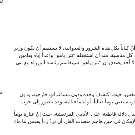
ثق
ّ كياناً بكل هذه الشرور والعدوانية، لا يستقيم أن يكون وزير
ل مناسبة، منذ أن استغفله “نتن ياهو” واعداً إياه بعامين
 لا أحد يصدق أن “نتن ياهو” سيتقاسم رئاسة الوزراء مع بني
من
الأنفس، حيث اكتشف وحده ودون مساعداتٍ خارجية، ودون
تعني يوماً قتالياً، أو أياماً قتالية، وقد تتطور إلى حرب.
ل دلالة قاطعة، على الأيادي المرتعشة، حيث إنّ عبارة يوماً
لإمكان في حين هاجم منصات الغاز، أن نردّ رداً يضمن لنا ماء