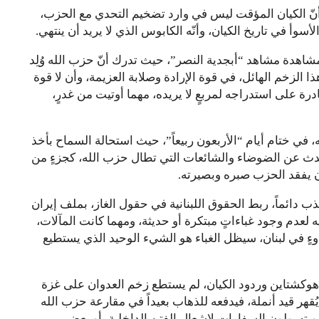
 أنّ الكيان المؤقت ليس في وارد تضخيم التحدي مع الحزب،
سوأ في تاريخ الكيان، وأنّه الكابوس الذي لا يريد أن ينتهي.
اهدة مشاهد “أبجدية النصر”، حيث تدرك أنّ حزب الله وُلِد
 هذا الزخم الهائل، في قوة الإرادة وصلابة العزيمة، وأن لا قوة
رة على استدراجه لمربعٍ لا يريده، مهما أوتيت من غدرٍ،
ي ختام أيام “الأربعون ربيعاً”، حيث استحالة السماح بأخذ
تحدث عن الضوضاء والشائعات التي تطال حزب الله، كجزءٍ من
ن يفقد الحزب صبره وبصيرته.
ذب دائماً، ربط الحقوق اللبنانية في حقول الغاز، بملف إيران
يه لعدم وجود غباءاتٍ مبتكرة أو حديثة، ومهما كانت المآلات،
دوءٍ في لبنان، سيظل الغباء هو الشيء الوحيد الذي يستطيع
ة هوكشتاين وردود الكيان، لم يستطع زخم العدوان على غزة
قهر قيد أنملة، فيدفعه للذهاب بعيداً في مقارعة حزب الله
 ويتسولون السفارات لإشعال الفتن الداخلية، أو بعض