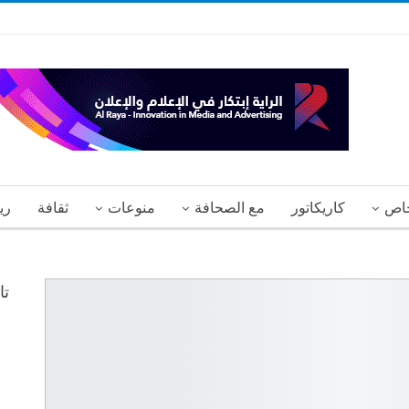
اص
كاريكاتور
مع الصحافة
منوعات
ثقافة
ري
تا