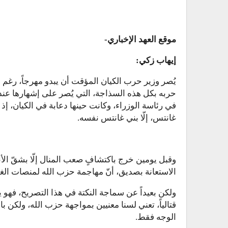
موقع العهد الإخباري-
إيهاب زكي:
يُصر وزير حرب الكيان المؤقت أن يبدو مهرجاً، رغم أن
حربه بكل هذه السذاجة، التي يُصر على إشهارها عند ك
في رئاسة الوزراء، وكانت حينها دعابة في الكيان، إذ
غانتس، إلّا بني غانتس نفسه.
وقبل يومين خرج باكتشافٍ صعب المنال إلّا بشقّ 
الاستعانة بصديق، أنّ مهاجمة حزب الله لمنصات الغاز، س
ولكن بعيداً عن سماجة النكتة في هذا التصريح، فهو يد
قتالياً، تعني لسنا معنيين بمواجهة حزب الله، ولكن با
الوجه فقط.