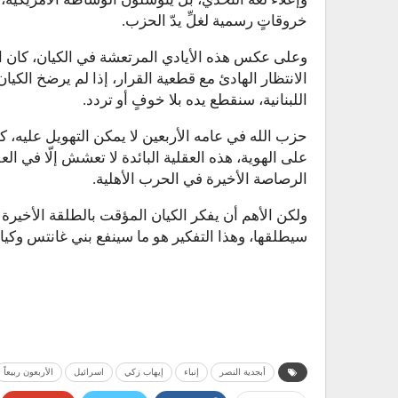
خروقاتٍ رسمية لغلِّ يدّ الحزب.
وعلى عكس هذه الأيادي المرتعشة في الكيان، كان ا
الانتظار الهادئ مع قطعية القرار، إذا لم يرضخ الكيا
اللبنانية، سنقطع يده بلا خوفٍ أو تردد.
حزب الله في عامه الأربعين لا يمكن التهويل عليه، ك
على الهوية، هذه العقلية البائدة لا تعشش إلّا في ا
الرصاصة الأخيرة في الحرب الأهلية.
ولكن الأهم أن يفكر الكيان المؤقت بالطلقة الأخير
سيطلقها، وهذا التفكير هو ما سينفع بني غانتس وكيانه
أبجدية النصر
إنباء
إيهاب زكي
اسرائيل
الأربعون ربيعاً