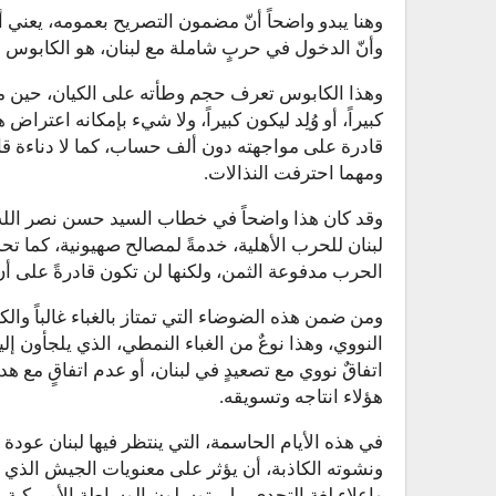
وهنا يبدو واضحاً أنّ مضمون التصريح بعمومه، يعني
وأنّ الدخول في حربٍ شاملة مع لبنان، هو الكابوس الأ
وهذا الكابوس تعرف حجم وطأته على الكيان، حين مش
كبيراً، أو وُلِد ليكون كبيراً، ولا شيء بإمكانه اعتراض
قادرة على مواجهته دون ألف حساب، كما لا دناءة قاد
ومهما احترفت النذالات.
وقد كان هذا واضحاً في خطاب السيد حسن نصر الله، ف
لبنان للحرب الأهلية، خدمةً لمصالح صهيونية، كما 
الحرب مدفوعة الثمن، ولكنها لن تكون قادرةً على أ
ومن ضمن هذه الضوضاء التي تمتاز بالغباء غالباً والك
النووي، وهذا نوعٌ من الغباء النمطي، الذي يلجأون إل
اتفاقٌ نووي مع تصعيدٍ في لبنان، أو عدم اتفاقٍ مع ه
هؤلاء انتاجه وتسويقه.
في هذه الأيام الحاسمة، التي ينتظر فيها لبنان عود
ونشوته الكاذبة، أن يؤثر على معنويات الجيش الذي يُ
وإعلاء لغة التحدي، بل يتوسلون الوساطة الأمريكية،