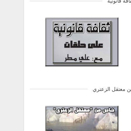
افة قانونية
 معتقل الزعتري