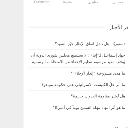
معجبين
متابعين
متابعنا
Subscribe
ر الأخبار
دستوريًا.. هل دخل اتفاق الإطار حيّز التنفيذ؟
جهاد إسماعيل لـ”إنباء”: لا يستطيع مجلس شورى الدولة أن
يُوقف تنفيذ مرسوم تنظيم الإعفاء من الامتحانات الرسمية
ما مدى مشروعية “إنذار الإخلاء”؟
ما أثر حلّ الكنيست الاسرائيلي على حكومة نتنياهو؟
هل تُعتبر مقاومة العدوان جريمة؟
ما هو أثر انتهاء مهلة الستين يوماً في أميركا؟