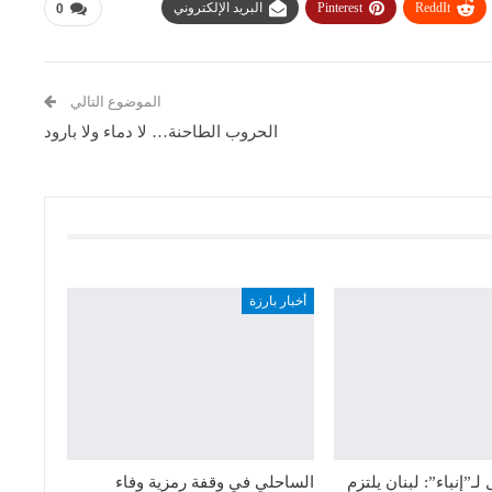
ReddIt
Pinterest
البريد الإلكتروني
0
الموضوع التالي
الحروب الطاحنة… لا دماء ولا بارود
أخبار بارزة
ـ”إنباء”: لبنان يلتزم
الساحلي في وقفة رمزية وفاء