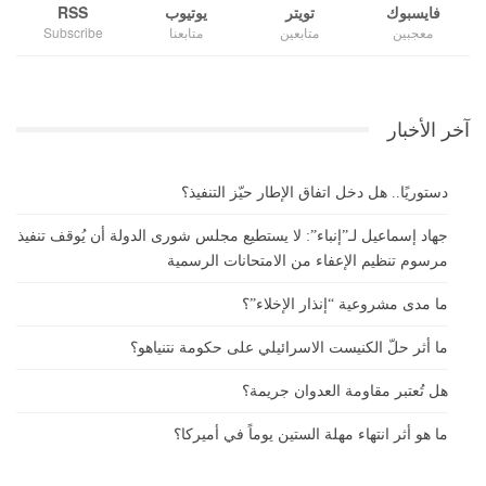
فايسبوك
تويتر
يوتيوب
RSS
معجبين
متابعين
متابعنا
Subscribe
آخر الأخبار
دستوريًا.. هل دخل اتفاق الإطار حيّز التنفيذ؟
جهاد إسماعيل لـ”إنباء”: لا يستطيع مجلس شورى الدولة أن يُوقف تنفيذ
مرسوم تنظيم الإعفاء من الامتحانات الرسمية
ما مدى مشروعية “إنذار الإخلاء”؟
ما أثر حلّ الكنيست الاسرائيلي على حكومة نتنياهو؟
هل تُعتبر مقاومة العدوان جريمة؟
ما هو أثر انتهاء مهلة الستين يوماً في أميركا؟