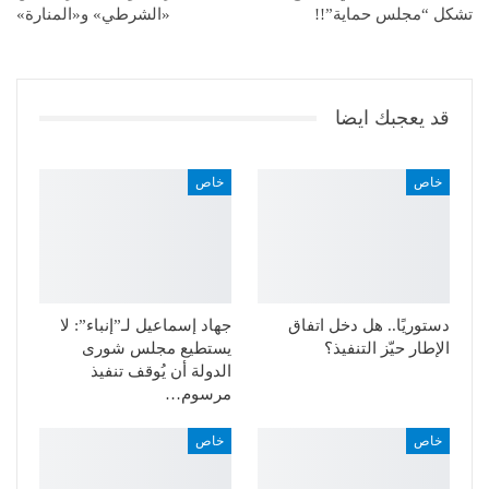
تشكل “مجلس حماية”!!
«الشرطي» و«المنارة»
قد يعجبك ايضا
خاص
خاص
دستوريًا.. هل دخل اتفاق
جهاد إسماعيل لـ”إنباء”: لا
الإطار حيّز التنفيذ؟
يستطيع مجلس شورى
الدولة أن يُوقف تنفيذ
مرسوم…
خاص
خاص