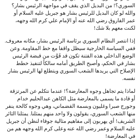
السوري؟! من البديل الذي يقف في مواجهة الرئيس بشار؟
والله لو كان البديل للرئيس بشار هو جبريل عليه السلام أو
عمر الفاروق رضي الله عنه أو الإمام علي كرم الله وجهه،
لكنت معهم بلا شك!
إذا انتصر النظام السوري برئاسة الرئيس بشار، مكانه معروف.
ففي السياسة الخارجية سيظل واقفا مع خط المقاومة. وعن
الوضع الداخلي هذه الفتنة تكون قد قَوَّت من قبضة الرئيس
بشار في الحكم، وأصبح الطريق أمامه سالكاً لتنفيذ خطط
الإصلاح التي يريدها الشعب السوري ويتطلع لها الرئيس بشار
نفسه.
لماذا يتم تجاهل وجوه المعارضة؟! عندما نتكلم عن المرتزقة
أو قادة ما يسمى بالمعارضة مثل الكاهن عبدالحليم خدام
وجورج صبرا وغليون وبسمة القضماني، وهي وجوه كالحة ينفر
منها الشعب السوري، يقولون ولا واحد منهم يمثلنا. يمثلنا الثائر
الشريف! أي يهربون إلى مفاهيم مثالية جوفاء لنظن أن جبريل
عليه السلام وعمر رضي الله عنه وعلى كرم الله وجهه هم من
في المعارضة!