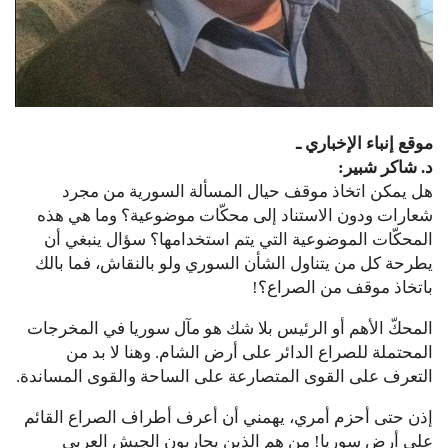
موقع إنباء الإخباري ـ
د. شاكر شبير:
هل يمكن اتخاذ موقف حيال المسألة السورية من مجرد
شعارات ودون الاستناد إلى محكّات موضوعية؟ وما هي هذه
المحكّات الموضوعية التي يتم استخدامها؟ سؤال ينبغي أن
يطرحة كل من يتناول الشأن السوري ولو بالنقاش، فما بالك
باتخاذ موقف من الصراع؟!
المحكّ الأهم أو الرئيس بلا شك هو مآل سوريا في المخرجات
المحتملة للصراع الدائر على أرض الشام. وهنا لا بد من
التعرف على القوى المتصارعة على الساحة والقوى المساندة.
إذن حتى أحزم أمري، يهمني أن أعرف أطراف الصراع القائم
على أرض سوريا! من هم الذين يحاربون الجيش العربي