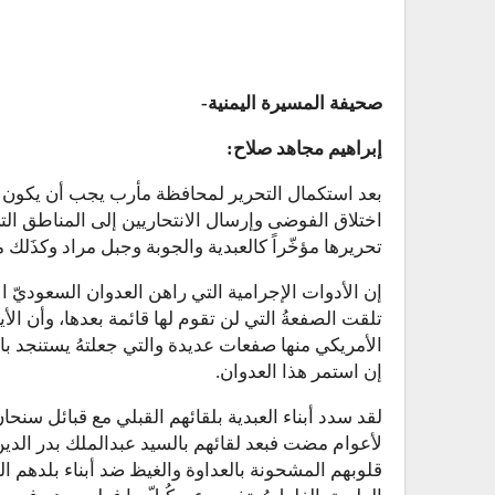
صحيفة المسيرة اليمنية-
إبراهيم مجاهد صلاح:
بعد استكمال التحرير لمحافظة مأرب يجب أن يكون ال
اختلاق الفوضى وإرسال الانتحاريين إلى المناطق الت
تحريرها مؤخّراً كالعبدية والجوبة وجبل مراد وكذَلك 
إن الأدوات الإجرامية التي راهن العدوان السعوديّ ال
تلقت الصفعةُ التي لن تقوم لها قائمة بعدها، وأن ال
الأمريكي منها صفعات عديدة والتي جعلتهُ يستنجد بالع
إن استمر هذا العدوان.
لقد سدد أبناء العبدية بلقائهم القبلي مع قبائل سن
لأعوام مضت فبعد لقائهم بالسيد عبدالملك بدر الدي
قلوبهم المشحونة بالعداوة والغيظ ضد أبناء بلدهم ا