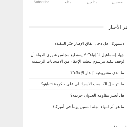
معجبين
متابعين
متابعنا
Subscribe
ر الأخبار
دستوريًا.. هل دخل اتفاق الإطار حيّز التنفيذ؟
جهاد إسماعيل لـ”إنباء”: لا يستطيع مجلس شورى الدولة أن
يُوقف تنفيذ مرسوم تنظيم الإعفاء من الامتحانات الرسمية
ما مدى مشروعية “إنذار الإخلاء”؟
ما أثر حلّ الكنيست الاسرائيلي على حكومة نتنياهو؟
هل تُعتبر مقاومة العدوان جريمة؟
ما هو أثر انتهاء مهلة الستين يوماً في أميركا؟