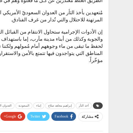
الطريق الغلط مُعتذرين عن كُـلّ ما فعلوه وهم في صف
مُتعهدين بأخذ الثأر من العدوان السعوديّ الأمريكي 
المرتهنة للاحتلال والتي تُدار من غرف الفنادق.
إن الأدوات الإجرامية ستحاول الانتقام من القبائل 
والجوبة وكذلك من أبناء مدينة مآرب، إما باستهداف ر
لحفظ ما تبقى من ماء وجوههم أمام مُمولهم ولكننا نث
المناطق التي يتواجدون فيها تتمتع بالأمن والاستقرار
مؤخّراً.
أخذ الثأر
إبراهيم مجاهد صلاح
إنباء
السعودية
العدوان ا
مشاركة
Facebook
Twitter
Google+