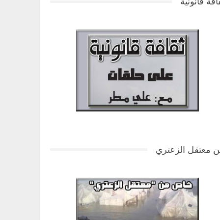
افة قانونية
 معتقل الزعتري