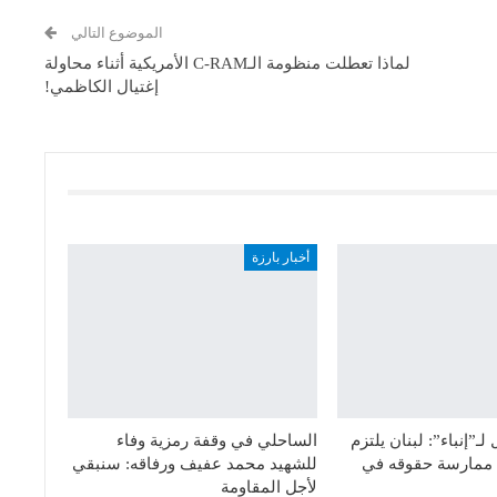
الموضوع التالي
لماذا تعطلت منظومة الـC-RAM الأمريكية أثناء محاولة
إغتيال الكاظمي!
أخبار بارزة
ـ”إنباء”: لبنان يلتزم
الساحلي في وقفة رمزية وفاء
ق ممارسة حقوقه في
للشهيد محمد عفيف ورفاقه: سنبقي
لأجل المقاومة