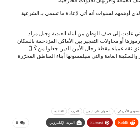
 العمالة والارتهان للأدوات الخارجية.
الذي أوهمهم لسنوات أنه أتى لإعادة ما تسمى بـ الشرعية
التي عادت إلى صف الوطن من أبناء العبدية وجبل مراد
موزها أَو محاولات التفجير بين الأماكن المزدحمة بالسكان
ق ثقة عمياء بيقظة رجال الأمن الذين جعلوا من كُـلّ
 والسكينة العامة والتي سيلمسونها أبناء المناطق المحرّرة
لسعودي الأمريكي
العدوان على اليمن
العرب
القاعدة
ReddIt
Pinterest
البريد الإلكتروني
0