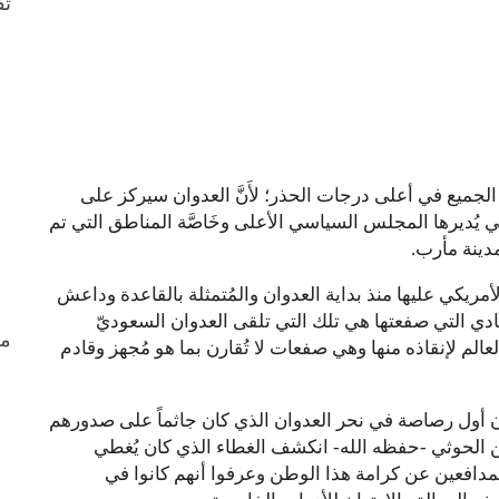
ثق
جميع في أعلى درجات الحذر؛ لأَنَّ العدوان سيركز على
ي يُديرها المجلس السياسي الأعلى وخَاصَّة المناطق التي تم
مدينة مأرب.
أمريكي عليها منذ بداية العدوان والمُتمثلة بالقاعدة وداعش
أيادي التي صفعتها هي تلك التي تلقى العدوان السعوديّ
من
الم لإنقاذه منها وهي صفعات لا تُقارن بما هو مُجهز وقادم
حان أول رصاصة في نحر العدوان الذي كان جاثماً على صدورهم
ن الحوثي -حفظه الله- انكشف الغطاء الذي كان يُغطي
لمدافعين عن كرامة هذا الوطن وعرفوا أنهم كانوا في