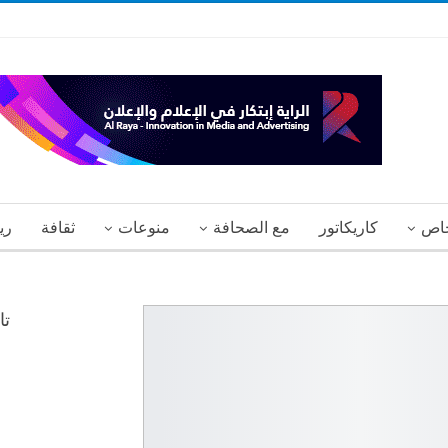
اص
كاريكاتور
مع الصحافة
منوعات
ثقافة
ري
تا