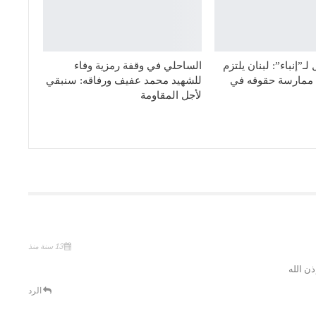
ـ”إنباء”: لبنان يلتزم
الساحلي في وقفة رمزية وفاء
ق ممارسة حقوقه في
للشهيد محمد عفيف ورفاقه: سنبقي
لأجل المقاومة
13 سنة منذ
ن الله
الرد