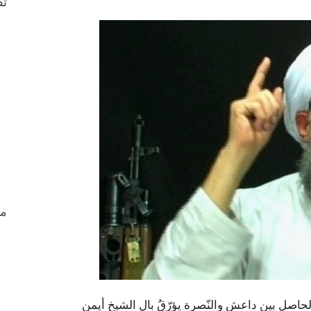
ثق
من
لحاصل بين داعش والنّصرة يؤرّقُ بال الشيخ أيمن