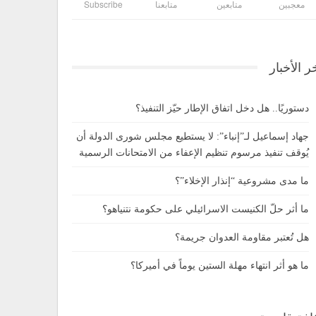
معجبين
متابعين
متابعنا
Subscribe
ر الأخبار
دستوريًا.. هل دخل اتفاق الإطار حيّز التنفيذ؟
جهاد إسماعيل لـ”إنباء”: لا يستطيع مجلس شورى الدولة أن
يُوقف تنفيذ مرسوم تنظيم الإعفاء من الامتحانات الرسمية
ما مدى مشروعية “إنذار الإخلاء”؟
ما أثر حلّ الكنيست الاسرائيلي على حكومة نتنياهو؟
هل تُعتبر مقاومة العدوان جريمة؟
ما هو أثر انتهاء مهلة الستين يوماً في أميركا؟