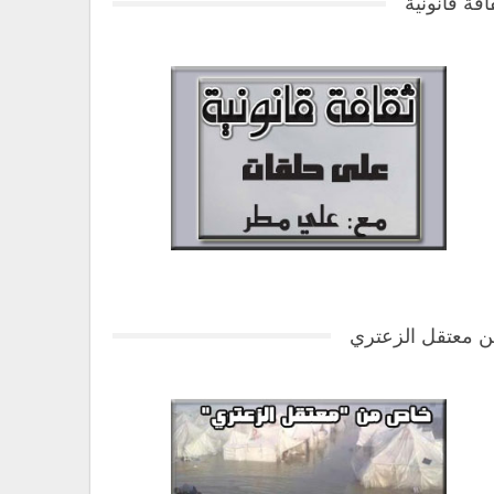
افة قانونية
 معتقل الزعتري