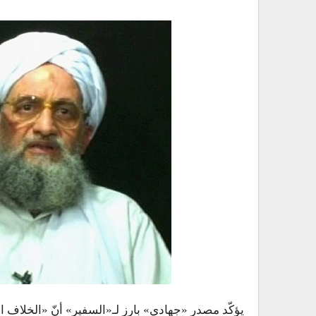
يؤكّد مصدر «جهادي» بارز لـ«السفير» أنّ «الخلاف ا