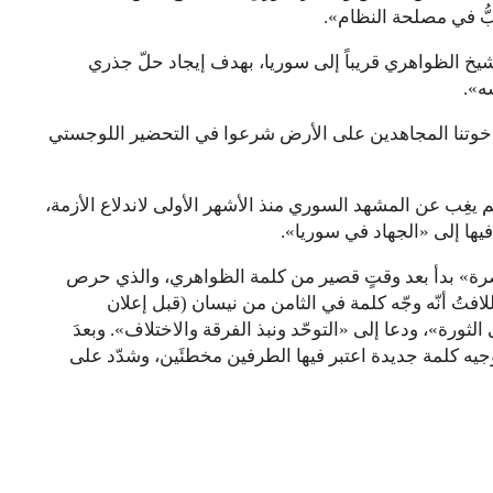
ُّ في مصلحة النظام».
خ الظواهري قريباً إلى سوريا، بهدف إيجاد حلّ جذري
ه».
إخوتنا المجاهدين على الأرض شرعوا في التحضير اللوجستي
 يغِب عن المشهد السوري منذ الأشهر الأولى لاندلاع الأزمة،
لنصرة» بدأ بعد وقتٍ قصير من كلمة الظواهري، والذي حرص
فتُ أنّه وجّه كلمة في الثامن من نيسان (قبل إعلان
الثورة»، ودعا إلى «التوحّد ونبذ الفرقة والاختلاف». وبعدَ
ه كلمة جديدة اعتبر فيها الطرفين مخطئَين، وشدّد على