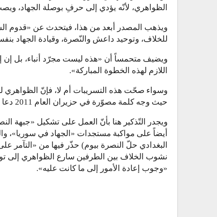
الظواهري، لأنّه يؤدي إلى حرفِ بوصلة الجهاد، ويصب
ويذهب المصدر أبعد من هذا، فيتحدث عن «قدوم الشي
للخلاف، وتوحيد داعش والنّصرة، وقيادة الجهاد بنفس
ويضيف متحمساً أن «هذه ليست مجرّد أنباء، بل إن 
اللازم لهذه الخطوة المباركة».
وسواء صحّت هذه التسريبات أم لا، فإنّ الظواهري لم
حيث وجه كلمة مصوّرة في حزيران العام 2011 دعا فيها إلى «الجهاد في سوريا».
ويجدر التّذكير هنا بأنّ العمل على تشكيل «جبهة ا
أيضاً على مواكبة مستجدات «الجهاد في سوريا»، واللا
البغدادي حلّ النصرة بيوم) حذّر فيها من «التآمر على 
نشوب الخلاف بين الطرفين سارع الظواهري إلى توجي
«وجوب إعادة الأمور إلى ما كانت عليه».