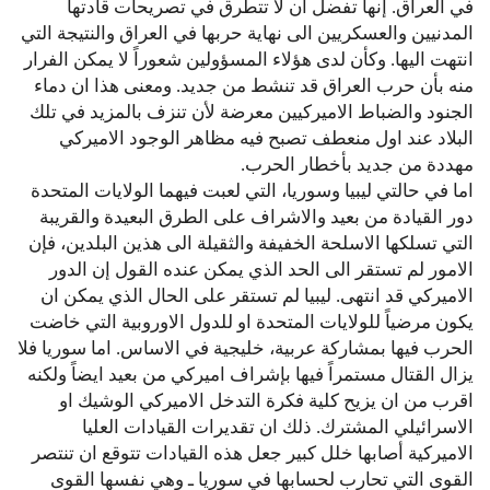
في العراق. إنها تفضل ان لا تتطرق في تصريحات قادتها
المدنيين والعسكريين الى نهاية حربها في العراق والنتيجة التي
انتهت اليها. وكأن لدى هؤلاء المسؤولين شعوراً لا يمكن الفرار
منه بأن حرب العراق قد تنشط من جديد. ومعنى هذا ان دماء
الجنود والضباط الاميركيين معرضة لأن تنزف بالمزيد في تلك
البلاد عند اول منعطف تصبح فيه مظاهر الوجود الاميركي
مهددة من جديد بأخطار الحرب.
اما في حالتي ليبيا وسوريا، التي لعبت فيهما الولايات المتحدة
دور القيادة من بعيد والاشراف على الطرق البعيدة والقريبة
التي تسلكها الاسلحة الخفيفة والثقيلة الى هذين البلدين، فإن
الامور لم تستقر الى الحد الذي يمكن عنده القول إن الدور
الاميركي قد انتهى. ليبيا لم تستقر على الحال الذي يمكن ان
يكون مرضياً للولايات المتحدة او للدول الاوروبية التي خاضت
الحرب فيها بمشاركة عربية، خليجية في الاساس. اما سوريا فلا
يزال القتال مستمراً فيها بإشراف اميركي من بعيد ايضاً ولكنه
اقرب من ان يزيح كلية فكرة التدخل الاميركي الوشيك او
الاسرائيلي المشترك. ذلك ان تقديرات القيادات العليا
الاميركية أصابها خلل كبير جعل هذه القيادات تتوقع ان تنتصر
القوى التي تحارب لحسابها في سوريا ـ وهي نفسها القوى