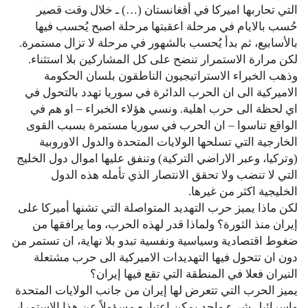
التي تحاربها اميركا في أفغانستان (…) ـ خلال وقت قصير
حُسب بالايام في مرحلة اعقبتها مرحلة اصبح يُحسب فيها
بالأسابيع، ثم بدأ يُحسب بالشهور في مرحلة لا تزال مستمرة.
لكن مرارة الاستمرار تنضح على كل المشاركين بلا استثناء.
وذهب الخبراء الاستراتيجيون الناطقون بلسان الحكومة
الاميركية الى ان الحرب الدائرة في سوريا تهدد بالتحول في
اي لحظة الى حرب اهلية. ونسي هؤلاء الخبراء – او هم في
الواقع تناسوا – ان الحرب في سوريا مستمرة بسبب القوى
الخارجية التي تسلحها الولايات المتحدة والدول الاوروبية
(وتركيا، وعبر الاراضي التركية) وتنفق عليها اموال دول الخليج
التي لا تنضب ولا تحقق الانتصار الذي تأمله هذه الدول
الخليجية اكثر من غيرها.
لكن ماذا يميز حرب التهديد المتواصلة التي تشنها أميركا على
إيران منذ الثورة؟ ولماذا قدر لهذه الحرب، وما يرافقها من
ضغوط اقتصادية وسياسية ونفسية تبدو بلا نهاية، ان تستمر من
دون ان تتحول فيها التهديدات الاميركية الى حرب مشتعلة
النيران فعلا في المنطقة التي تقع فيها إيران؟
يميز الحرب التي تتعرض لها إيران من جانب الولايات المتحدة
واسرائيل شيء واحد يمكن اعتباره مسؤولاً عن هذا الاستمرار