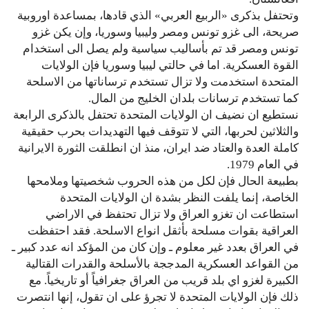
وتحتفل بذكرى «الربيع العربي» الذي قادها، بمساعدة اوروبية
صريحة، الى غزو تونس ومصر وليبيا وسوريا، وإن يكن غزو
تونس ومصر قد تم بأساليب سياسية ولم يصل الى استخدام
القوة العسكرية. اما في حالتي ليبيا وسوريا فإن الولايات
المتحدة استخدمت ولا تزال تستخدم ترساناتها من الاسلحة
كما تستخدم ترسانات بلدان الخليج من المال.
نستطيع ان نضيف ان الولايات المتحدة تحتفل بالذكرى الرابعة
والثلاثين لحربها، التي لا تتوقف فيها التهديدات بحرب حقيقية
كاملة العدة والعتاد ضد ايران، منذ ان انطلقت الثورة الايرانية
في العام 1979.
بطبيعة الحال فإن لكل من هذه الحروب شخصيتها وملامحها
الخاصة، إنما يلفت النظر بشدة ان الولايات المتحدة
استطاعت ان تغزو العراق ولا تزال تحتفظ في الاراضي
العراقية بقوات مسلحة بأثقل انواع الاسلحة. فقد احتفظت
في العراق بعدد غير معلوم ـ وإن كان من المؤكد انه عدد كبير ـ
من القواعد العسكرية المدججة بالأسلحة والقدرات القتالية
الكبيرة لغزو اي بلد قريب من العراق جغرافياً أو تاريخياً. مع
ذلك فإن الولايات المتحدة لا تجرؤ على ان تقول، إنها انتصرت