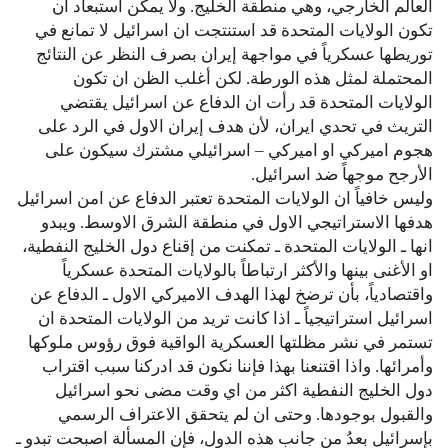
العالم الخارجي، وهي منطقة الخليج. ولا يمكن استبعاد ان
تكون الولايات المتحدة قد استنتجت ان اسرائيل لا تمانع في
توريطها عسكرياً في مواجهة إيران بصرف النظر عن النتائج
المحتملة لمثل هذه الورطة. لكن أغلب الظن ان تكون
الولايات المتحدة قد رأت ان الدفاع عن اسرائيل يقتضي
التريث في تحدي ايران، لأن هدف إيران الاول في الرد على
هجوم اميركي او اميركي – اسرائيلي مشترك سيكون على
الأرجح موجهاً ضد اسرائيل.
وليس خافياً ان الولايات المتحدة تعتبر الدفاع عن امن اسرائيل
هدفها الاستراتيجي الاول في منطقة الشرق الاوسط. ويبدو
انها ـ الولايات المتحدة ـ تمكنت من إقناع دول الخليج النفطية،
او الأغنى بينها والأكثر ارتباطاً بالولايات المتحدة عسكرياً
واقتصادياً، بأن ترضخ لهذا الهدف الاميركي الاول ـ الدفاع عن
اسرائيل استراتيجياً ـ اذا كانت تريد من الولايات المتحدة ان
تستمر في نشر مظلتها العسكرية الواقية فوق رؤوس ملوكها
وأمرائها. واذا اقتنعنا بهذا فإننا نكون قد ادركنا سبب اقتراب
دول الخليج النفطية اكثر من اي وقت مضى نحو اسرائيل
والقبول بوجودها. وحتى ان لم يتحقق الاعتراف الرسمي
بإسرائيل بعدُ من جانب هذه الدول، فإن المسألة اصبحت تبدو ـ