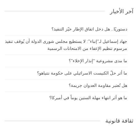
آخر الأخبار
دستوريًا.. هل دخل اتفاق الإطار حيّز التنفيذ؟
جهاد إسماعيل لـ”إنباء”: لا يستطيع مجلس شورى الدولة أن يُوقف تنفيذ
مرسوم تنظيم الإعفاء من الامتحانات الرسمية
ما مدى مشروعية “إنذار الإخلاء”؟
ما أثر حلّ الكنيست الاسرائيلي على حكومة نتنياهو؟
هل تُعتبر مقاومة العدوان جريمة؟
ما هو أثر انتهاء مهلة الستين يوماً في أميركا؟
ثقافة قانونية