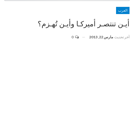
العرب
أيـن تنتصـر أميركـا وأيـن تُهـزم؟
آخر تحديث
مارس 22, 2013
0