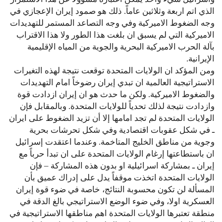
الذي اتم اربعة وثلاثين عاماً. ذلك هو صمود إيران الإعجازي في
وجه الضغوط الاميركية وفي وجه التصاعد المستمر للتهديدات
الاميركية التي لم يسبق ان بلغت هذا الطور ولا هذا الاقتراب
بآلة الحرب الاميركية البحرية والجوية من المياه الإقليمية
الإيرانية.
ومن المؤكد ان الولايات المتحدة توقعت نتيجة لهذه التغيرات
الاستراتيجية العالمية ان تبدي إيران رضوخاً امام التهديدات
والضغوط الاميركية. ولكن ما حدث هو ان إيران ازدادت قوة
وازدادت نتيجة لذلك تحدياً للولايات المتحدة. وبالمقابل فإن
الولايات المتحدة لم تجد امامها إلا أن تزيد الضغوط على ايران
ـ في شكل عقوبات اقتصادية وفي شكل تحرشات بحرية
وجوية من مناطق الخليج المتاخمة. وعندما اعتقدت إسرائيل
ان باستطاعتها إرغام الولايات المتحدة على ان تبدأ حرباً مع
إيران ـ بمشاركة اسرائيلية او بدون هذه المشاركة – فإن
الولايات المتحدة اتخذت موقفاً يدل على إدراك عميق بأن
المسألة لن تكون محسوبة النتائج، خاصة في ضوء قوة إيران
العسكرية اولا، وفي ضوء الوضع الاستراتيجي بالغ الدقة في
منطقة تعتبرها الولايات المتحدة اهم مناطقها الاستراتيجية في