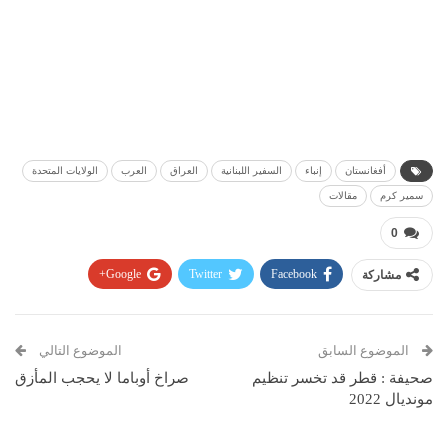
أفغانستان
إنباء
السفير اللبنانية
العراق
العرب
الولايات المتحدة
سمير كرم
مقالات
0
مشاركة
Facebook
Twitter
Google+
Pinterest
WhatsApp
ReddIt
البريد الإلكتروني
الموضوع السابق
الموضوع التالي
صحيفة : قطر قد تخسر تنظيم
صراخ أوباما لا يحجب المأزق
مونديال 2022