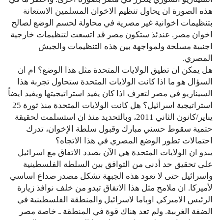
هذه الصورة ان يحاول تنظيم الاخوان المسلمين الاستعانة
بتنظيمات اخوانية غير مصرية في محاولة لحسم الوضع لصالح
اخوان مصر. عندئذ ستكون مصر قد اتسعت لتنظيمات خارجية
اجنبية مسلحة ولمواجهة بين هذه التنظيمات والجيش
المصري.
هل يمكن ان تطيق الولايات المتحدة مثل هذا الوضع؟ ام ان
السؤال هو ما اذا كانت الولايات المتحدة ستحاول تجربة هذا
السيناريو في مصر لتعرف اذا كان يفيد استراتيجيتها ويفيد ايضاً
استراتيجية اسرائيل؟ هل كانت الولايات المتحدة منذ ثورة 25
يناير/كانون الثاني 2011، وبالتحديد منذ ان استسلمت لحقيقة
حتمية سقوط حسني مبارك وقبول سلطة الإخوان، تدرك
احتمالات تطور الوضع المصري في هذا الاتجاه؟
يبدو ان الولايات المتحدة هي الآن بصدد الاتفاق مع اسرائيل
على تحقيق حد أدنى من التوافق بين السلطة الفلسطينية
واسرائيل حتى لا تعود هذه الجبهة تشكل مصدر صداع اساسي
لأميركا. ان ملامح مثل هذا الاتفاق تبدو من خلف نوافذ زيارة
الرئيس الاميركي اوباما لاسرائيل والمنطقة الفلسطينية في
الضفة الغربية. ولم تعد هناك قوة في المنطقة ـ خاصة مصر