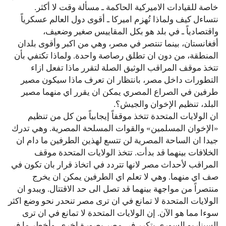
خاصة للقيادات الاميركية الحاكمة ـ مسألة وقت لا أكثر.
نتساءل كيف ولماذا تُهزم اميركا ـ أقوى دول العالم عسكرياً
واقتصادياً ـ في بلد هو بكل المقاييس صغير وضعيف،
أفغانستان، بينما تنتصر في مصر، وهي من اكبر وأقوى بلدان
المنطقة، من دون ان تطلق رصاصة واحدة. ولماذا تكتفي بأن
تتخذ موقف المراقب الوثيق الصلة لتقرر ماذا تفعل ازاء
التطورات داخل مصر، بانتظار ان تعرف ماذا سيكون مصير
طرفين في الصراع المصري يمكن ان يقرر اي منهما مصير
البلد، تنظيم الإخوان والجيش؟.
ان الولايات المتحدة تتخذ موقفاً إيجابياً من كل من تنظيم
«الإخوان المسلمين» والقوات المسلحة المصرية. وهي تدرك
جيدا ان الساحة المصرية لن تتسع لهذين الطرفين ما دام ان
الخلافات بينهما قد بدأت. تتخذ الولايات المتحدة موقف
المراقب لأحداث مصر لانها تتردد في اتخاذ قرار بان تكون في
صف اي منهما. وهي لا تعلم اي الطرفين يمكن ان يخرج
منتصراً من مواجهة بينهما قد تصل الى حد الاقتتال. ويبدو ان
الولايات المتحدة لا تمانع في ان ترى مصر تنحدر نحو وضع اكثر
سوءا مما هو الآن. إن الولايات المتحدة لا تمانع في ان ترى
السيناريو السوري يتكرر في مصر بصورة اخرى. وأخطر ما في